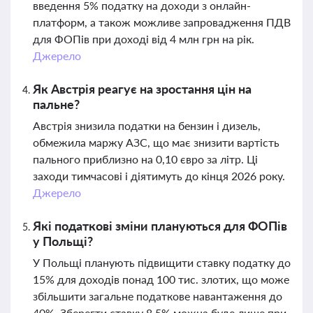
введення 5% податку на доходи з онлайн-
платформ, а також можливе запровадження ПДВ
для ФОПів при доході від 4 млн грн на рік.
Джерело
Як Австрія реагує на зростання цін на
пальне?
Австрія знизила податки на бензин і дизель,
обмежила маржу АЗС, що має знизити вартість
пального приблизно на 0,10 євро за літр. Ці
заходи тимчасові і діятимуть до кінця 2026 року.
Джерело
Які податкові зміни плануються для ФОПів
у Польщі?
У Польщі планують підвищити ставку податку до
15% для доходів понад 100 тис. злотих, що може
збільшити загальне податкове навантаження до
40%. Зберегти ставку 8,5% можна буде лише при