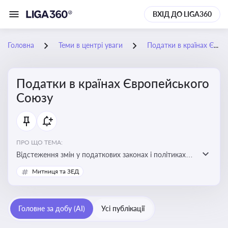
ВХІД ДО LIGA360
Головна
Теми в центрі уваги
Податки в країнах Європейського Союзу
Податки в країнах Європейського
Союзу
ПРО ЩО ТЕМА:
Відстеження змін у податкових законах і політиках
країн ЄС. Моніторинг кейсів, що впливають на бізнес-
Митниця та ЗЕД
процеси та фінансову звітність
Головне за добу (AI)
Усі публікації