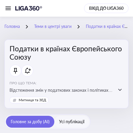
ВХІД ДО LIGA360
Головна
Теми в центрі уваги
Податки в країнах Європейського Союзу
Податки в країнах Європейського
Союзу
ПРО ЩО ТЕМА:
Відстеження змін у податкових законах і політиках
країн ЄС. Моніторинг кейсів, що впливають на бізнес-
Митниця та ЗЕД
процеси та фінансову звітність
Головне за добу (AI)
Усі публікації