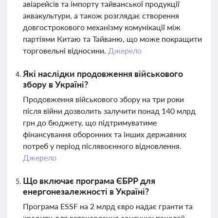
авіарейсів та імпорту тайванської продукції
аквакультури, а також розглядає створення
довгострокового механізму комунікації між
партіями Китаю та Тайваню, що може покращити
торговельні відносини.
Джерело
Які наслідки продовження військового
збору в Україні?
Продовження військового збору на три роки
після війни дозволить залучити понад 140 млрд
грн до бюджету, що підтримуватиме
фінансування оборонних та інших державних
потреб у період післявоєнного відновлення.
Джерело
Що включає програма ЄБРР для
енергонезалежності в Україні?
Програма ESSF на 2 млрд євро надає гранти та
кредити для встановлення сонячних панелей,