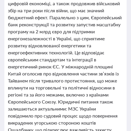
цифровій економіці, а також продовжив військовий
збір на три роки після війни, що має значний
бюджетний ефект. Паралельно з цим, Європейський
банк реконструкції та розвитку запустив масштабну
програму на 2 млрд євро для підтримки
енергонезалежності в Україні, що сприятиме
розвитку відновлюваної енергетики та
енергоефективних технологій. Це відповідає
європейським стандартам та інтеграції в
енергетичний ринок ЄС. У міжнародній площині
Китай оголосив про відновлення частини зв’язків із
Тайванем після тривалого протистояння, що може
вплинути на торговельні та політичні відносини в
регіоні та за його межами, включно з країнами
Європейського Союзу. Юридичні питання також
залишаються актуальними: МЗС України
повідомило про судовий процес щодо повернення
викрадених угорською стороною коштів
Ощадбанку, що підкреслює важливість захисту