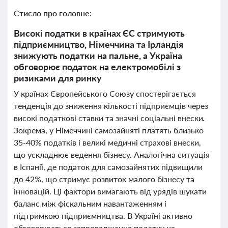
Стисло про головне:
Високі податки в країнах ЄС стримують
підприємництво, Німеччина та Ірландія
знижують податки на пальне, а Україна
обговорює податок на електромобілі з
ризиками для ринку
У країнах Європейського Союзу спостерігається
тенденція до зниження кількості підприємців через
високі податкові ставки та значні соціальні внески.
Зокрема, у Німеччині самозайняті платять близько
35-40% податків і великі медичні страхові внески,
що ускладнює ведення бізнесу. Аналогічна ситуація
в Іспанії, де податок для самозайнятих підвищили
до 42%, що стримує розвиток малого бізнесу та
інновацій. Ці фактори вимагають від урядів шукати
баланс між фіскальним навантаженням і
підтримкою підприємництва. В Україні активно
обговорюється запровадження податку на