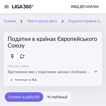
ВХІД ДО LIGA360
Головна
Теми в центрі уваги
Податки в країнах Європейського Союзу
Податки в країнах Європейського
Союзу
ПРО ЩО ТЕМА:
Відстеження змін у податкових законах і політиках
країн ЄС. Моніторинг кейсів, що впливають на бізнес-
Митниця та ЗЕД
процеси та фінансову звітність
Головне за добу (AI)
Усі публікації