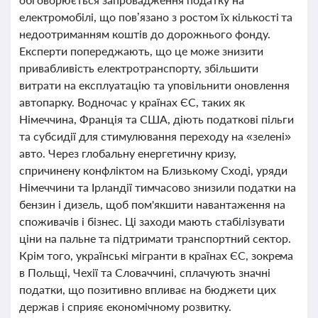
електромобілі, що пов’язано з ростом їх кількості та
недоотриманням коштів до дорожнього фонду.
Експерти попереджають, що це може знизити
привабливість електротранспорту, збільшити
витрати на експлуатацію та уповільнити оновлення
автопарку. Водночас у країнах ЄС, таких як
Німеччина, Франція та США, діють податкові пільги
та субсидії для стимулювання переходу на «зелені»
авто. Через глобальну енергетичну кризу,
спричинену конфліктом на Близькому Сході, уряди
Німеччини та Ірландії тимчасово знизили податки на
бензин і дизель, щоб пом'якшити навантаження на
споживачів і бізнес. Ці заходи мають стабілізувати
ціни на пальне та підтримати транспортний сектор.
Крім того, українські мігранти в країнах ЄС, зокрема
в Польщі, Чехії та Словаччині, сплачують значні
податки, що позитивно впливає на бюджети цих
держав і сприяє економічному розвитку.