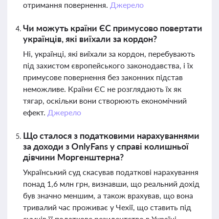
отримання повернення.
Джерело
Чи можуть країни ЄС примусово повертати
українців, які виїхали за кордон?
Ні, українці, які виїхали за кордон, перебувають
під захистом європейського законодавства, і їх
примусове повернення без законних підстав
неможливе. Країни ЄС не розглядають їх як
тягар, оскільки вони створюють економічний
ефект.
Джерело
Що сталося з податковими нарахуваннями
за доходи з OnlyFans у справі колишньої
дівчини Моргенштерна?
Український суд скасував податкові нарахування
понад 1,6 млн грн, визнавши, що реальний дохід
був значно меншим, а також врахував, що вона
тривалий час проживає у Чехії, що ставить під
сумнів її податкове резидентство в Україні.