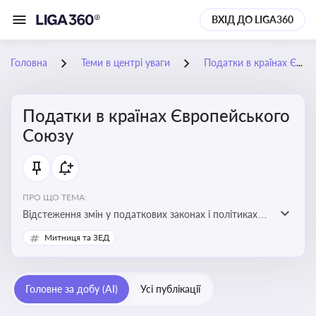
ВХІД ДО LIGA360
Головна
Теми в центрі уваги
Податки в країнах Європейського Союзу
Податки в країнах Європейського
Союзу
ПРО ЩО ТЕМА:
Відстеження змін у податкових законах і політиках
країн ЄС. Моніторинг кейсів, що впливають на бізнес-
Митниця та ЗЕД
процеси та фінансову звітність
Головне за добу (AI)
Усі публікації