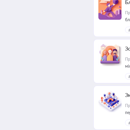
Б
Пр
бл
З
Пр
мі
З
Пр
пе