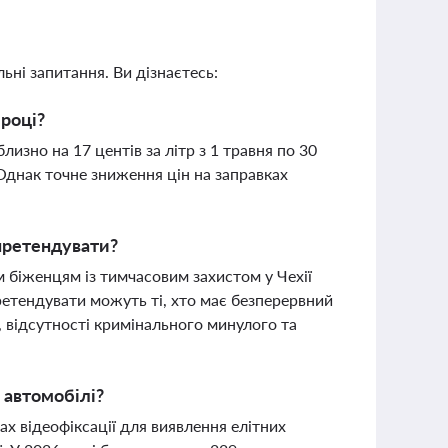
ьні запитання. Ви дізнаєтесь:
 році?
изно на 17 центів за літр з 1 травня по 30
Однак точне зниження цін на заправках
 претендувати?
м біженцям із тимчасовим захистом у Чехії
етендувати можуть ті, хто має безперервний
 відсутності кримінального минулого та
і автомобілі?
х відеофіксації для виявлення елітних