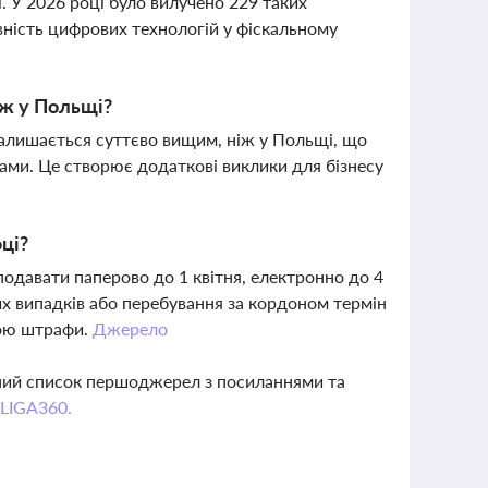
ї. У 2026 році було вилучено 229 таких
вність цифрових технологій у фіскальному
іж у Польщі?
алишається суттєво вищим, ніж у Польщі, що
ами. Це створює додаткові виклики для бізнесу
оці?
подавати паперово до 1 квітня, електронно до 4
их випадків або перебування за кордоном термін
бою штрафи.
Джерело
вний список першоджерел з посиланнями та
 LIGA360.