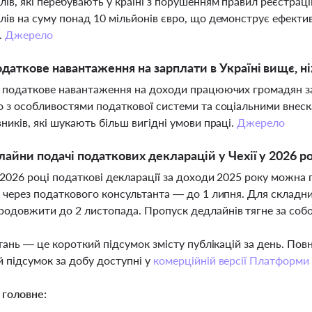
лів, які перебувають у країні з порушенням правил реєстраці
лів на суму понад 10 мільйонів євро, що демонструє ефекти
.
Джерело
даткове навантаження на зарплати в Україні вищє, н
і податкове навантаження на доходи працюючих громадян з
о з особливостями податкової системи та соціальними внеск
вників, які шукають більш вигідні умови праці.
Джерело
лайни подачі податкових декларацій у Чехії у 2026 р
у 2026 році податкові декларації за доходи 2025 року можна 
а через податкового консультанта — до 1 липня. Для складн
одовжити до 2 листопада. Пропуск дедлайнів тягне за со
тань — це короткий підсумок змісту публікацій за день. По
 підсумок за добу доступні у
комерційній версії Платформи
 головне: