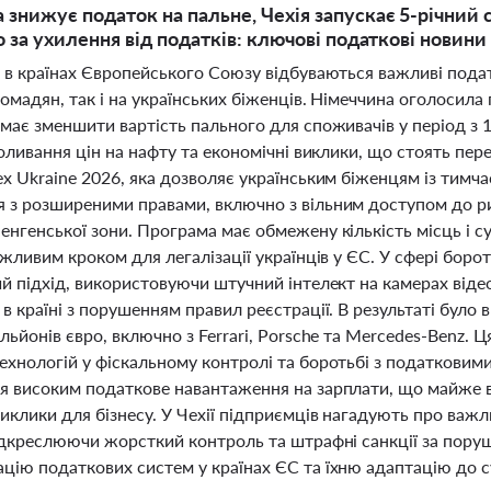
 знижує податок на пальне, Чехія запускає 5-річний с
о за ухилення від податків: ключові податкові новини
 в країнах Європейського Союзу відбуваються важливі податко
омадян, так і на українських біженців. Німеччина оголосила
має зменшити вартість пального для споживачів у період з 1
коливання цін на нафту та економічні виклики, що стоять пе
x Ukraine 2026, яка дозволяє українським біженцям із тимч
 з розширеними правами, включно з вільним доступом до р
енгенської зони. Програма має обмежену кількість місць і с
ажливим кроком для легалізації українців у ЄС. У сфері боро
й підхід, використовуючи штучний інтелект на камерах відеоф
в країні з порушенням правил реєстрації. В результаті було
льйонів євро, включно з Ferrari, Porsche та Mercedes-Benz.
ехнологій у фіскальному контролі та боротьбі з податковими
я високим податкове навантаження на зарплати, що майже в
иклики для бізнесу. У Чехії підприємців нагадують про важ
ідкреслюючи жорсткий контроль та штрафні санкції за поруше
ію податкових систем у країнах ЄС та їхню адаптацію до су