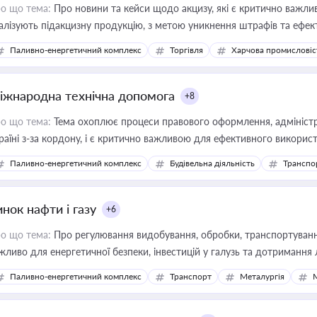
о що тема:
Про новини та кейси щодо акцизу, які є критично важли
алізують підакцизну продукцію, з метою уникнення штрафів та ефек
Паливно-енергетичний комплекс
Торгівля
Харчова промисловіс
іжнародна технічна допомога
+8
о що тема:
Тема охоплює процеси правового оформлення, адміністр
раїні з-за кордону, і є критично важливою для ефективного використ
фраструктурних проєктів
Паливно-енергетичний комплекс
Будівельна діяльність
Транспо
нок нафти і газу
+6
о що тема:
Про регулювання видобування, обробки, транспортування
жливо для енергетичної безпеки, інвестицій у галузь та дотримання 
Паливно-енергетичний комплекс
Транспорт
Металургія