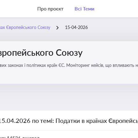
Про проєкт
Всі Теми
нах Європейського Союзу
15-04-2026
Європейського Союзу
их законах і політиках країн ЄС. Моніторинг кейсів, що впливають на
15.04.2026 по темі: Податки в країнах Європейс
но:
14536 джерел