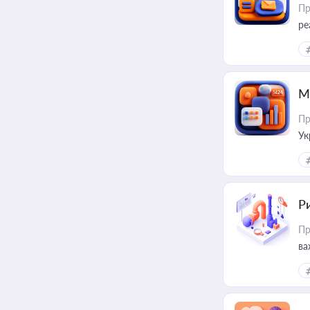
Пр
ре
М
Пр
Ук
ін
Ри
Пр
ва