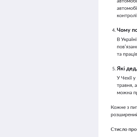
автомобі
автомобі
контролі
Чому по
В Україн
пов’язан
та праці
Які дед
У Чехії 
травня, 
можна пр
Кожне з пи
розширений
Стисло про