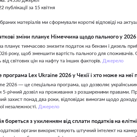
22 публікації за 15 квітня
ібраних матеріалів ми сформували короткі відповіді на актуал
аткові зміни планує Німеччина щодо пального у 2026
а планує тимчасово знизити податок на бензин і дизель прибл
026 року, щоб зменшити вартість пального для споживачів. 
 від світових цін на нафту та інших факторів.
Джерело
 програма Lex Ukraine 2026 у Чехії і хто може на неї
ine 2026 — це спеціальна програма, що дозволяє українськи
 5-річний дозвіл на проживання з розширеними правами. Пр
ий захист понад два роки, відповідає вимогам щодо доходу,
ої незалежності.
Джерело
ія бореться з ухиленням від сплати податків на елітн
податкові органи використовують штучний інтелект на камера