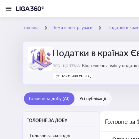
Головна
Теми в центрі уваги
Податки в краї
Податки в країнах 
Відстеження змін у податков
ПРО ЩО ТЕМА:
Митниця та ЗЕД
Головне за добу (AI)
Усі публікації
ГОЛОВНЕ ЗА ДОБУ
Головне за 
Головне за сьогодні
Опрацьова