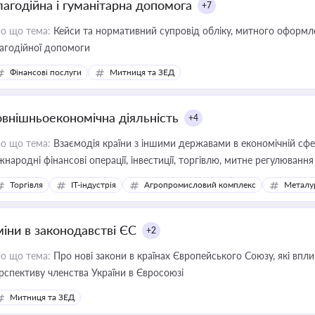
лагодійна і гуманітарна допомога
+7
о що тема:
Кейси та нормативний супровід обліку, митного оформлен
агодійної допомоги
Фінансові послуги
Митниця та ЗЕД
овнішньоекономічна діяльність
+4
о що тема:
Взаємодія країни з іншими державами в економічній сфері
жнародні фінансові операції, інвестиції, торгівлю, митне регулювання
Торгівля
IT-індустрія
Агропромисловий комплекс
Металу
міни в законодавстві ЄС
+2
о що тема:
Про нові закони в країнах Європейського Союзу, які впливають на умови торгівлі, трудової міграції, інтеграції та
рспективу членства України в Євросоюзі
Митниця та ЗЕД