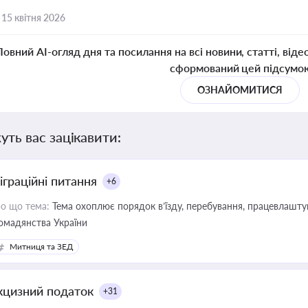
,
15 квітня 2026
Повний AI-огляд дня та посилання на всі новини, статті, віде
сформований цей підсумо
ОЗНАЙОМИТИСЯ
уть вас зацікавити:
іграційні питання
+6
о що тема:
Тема охоплює порядок в’їзду, перебування, працевлаштув
омадянства України
Митниця та ЗЕД
кцизний податок
+31