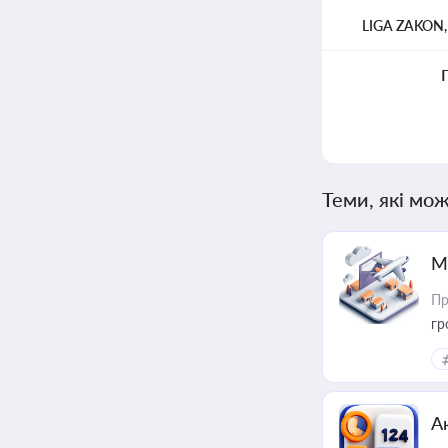
LIGA ZAKON
Теми, які мож
М
Пр
гр
А