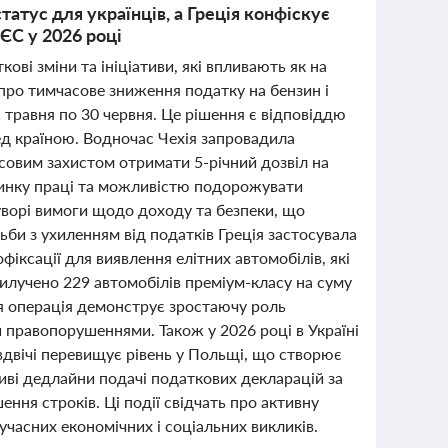
татус для українців, а Греція конфіскує
 ЄС у 2026 році
ві зміни та ініціативи, які впливають як на
 про тимчасове зниження податку на бензин і
 травня по 30 червня. Це рішення є відповіддю
ред країною. Водночас Чехія запровадила
асовим захистом отримати 5-річний дозвіл на
инку праці та можливістю подорожувати
уворі вимоги щодо доходу та безпеки, що
тьби з ухиленням від податків Греція застосувала
іксації для виявлення елітних автомобілів, які
 вилучено 229 автомобілів преміум-класу на суму
 Ця операція демонструє зростаючу роль
 правопорушеннями. Також у 2026 році в Україні
двічі перевищує рівень у Польщі, що створює
ливі дедлайни подачі податкових декларацій за
ння строків. Ці події свідчать про активну
часних економічних і соціальних викликів.