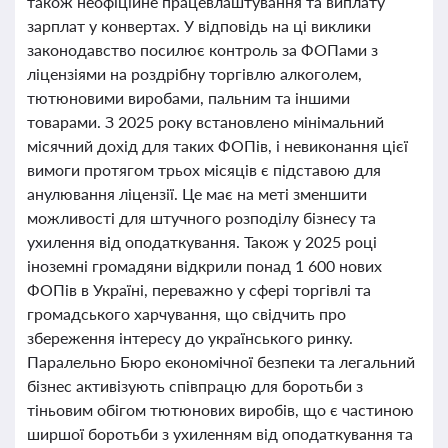
також неофіційне працевлаштування та виплату
зарплат у конвертах. У відповідь на ці виклики
законодавство посилює контроль за ФОПами з
ліцензіями на роздрібну торгівлю алкоголем,
тютюновими виробами, пальним та іншими
товарами. З 2025 року встановлено мінімальний
місячний дохід для таких ФОПів, і невиконання цієї
вимоги протягом трьох місяців є підставою для
анулювання ліцензії. Це має на меті зменшити
можливості для штучного розподілу бізнесу та
ухилення від оподаткування. Також у 2025 році
іноземні громадяни відкрили понад 1 600 нових
ФОПів в Україні, переважно у сфері торгівлі та
громадського харчування, що свідчить про
збереження інтересу до українського ринку.
Паралельно Бюро економічної безпеки та легальний
бізнес активізують співпрацю для боротьби з
тіньовим обігом тютюнових виробів, що є частиною
ширшої боротьби з ухиленням від оподаткування та