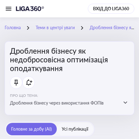
ВХІД ДО LIGA360
Головна
Теми в центрі уваги
Дроблення бізнесу як недобросовісна оптимізація оподаткування
Дроблення бізнесу як
недобросовісна оптимізація
оподаткування
ПРО ЩО ТЕМА:
Дроблення бізнесу через використання ФОПів
Головне за добу (AI)
Усі публікації