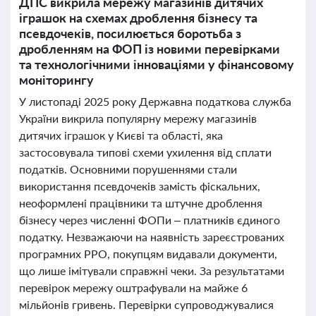
ДПС викрила мережу магазинів дитячих
іграшок на схемах дроблення бізнесу та
псевдочеків, посилюється боротьба з
дробленням на ФОП із новими перевірками
та технологічними інноваціями у фінансовому
моніторингу
У листопаді 2025 року Державна податкова служба
України викрила популярну мережу магазинів
дитячих іграшок у Києві та області, яка
застосовувала типові схеми ухилення від сплати
податків. Основними порушеннями стали
використання псевдочеків замість фіскальних,
неоформлені працівники та штучне дроблення
бізнесу через численні ФОПи – платників єдиного
податку. Незважаючи на наявність зареєстрованих
програмних РРО, покупцям видавали документи,
що лише імітували справжні чеки. За результатами
перевірок мережу оштрафували на майже 6
мільйонів гривень. Перевірки супроводжувалися