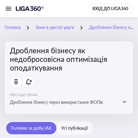
ВХІД ДО LIGA360
Головна
Теми в центрі уваги
Дроблення бізнесу як недобросовісна оптимізація оподаткування
Дроблення бізнесу як
недобросовісна оптимізація
оподаткування
ПРО ЩО ТЕМА:
Дроблення бізнесу через використання ФОПів
Головне за добу (AI)
Усі публікації