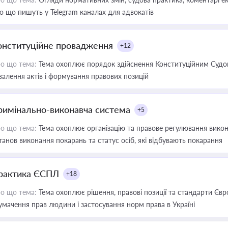
о що пишуть у Telegram каналах для адвокатів
онституційне провадження
+12
о що тема:
Тема охоплює порядок здійснення Конституційним Судом
валення актів і формування правових позицій
римінально-виконавча система
+5
о що тема:
Тема охоплює організацію та правове регулювання викона
танов виконання покарань та статус осіб, які відбувають покарання
рактика ЄСПЛ
+18
о що тема:
Тема охоплює рішення, правові позиції та стандарти Євр
умачення прав людини і застосування норм права в Україні