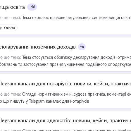
ища освіта
+46
о що тема:
Тема охоплює правове регулювання системи вищої освіти, о
Освіта
екларування іноземних доходів
+6
о що тема:
Тема стосується обов’язку декларування доходів, отрим
бов’язань та застосування правил уникнення подвійного оподаткува
elegram канали для нотаріусів: новини, кейси, практич
о що тема:
Огляди нормативних змін, судова практика, коментарі екс
о що пишуть у Telegram каналах для нотаріусів
elegram канали для адвокатів: новини, кейси, практич
о що тема:
Огляди нормативних змін, судова практика, коментарі екс