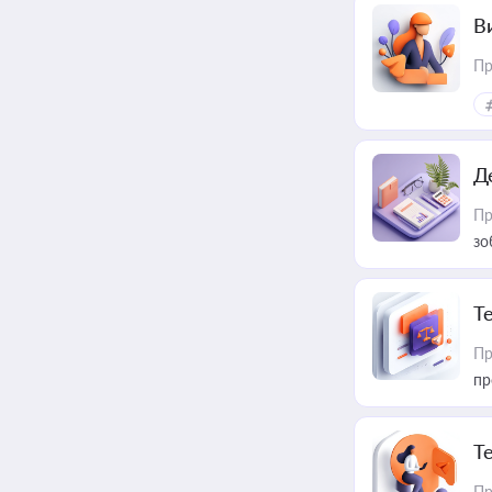
В
Пр
Д
Пр
зо
T
Пр
пр
T
Пр