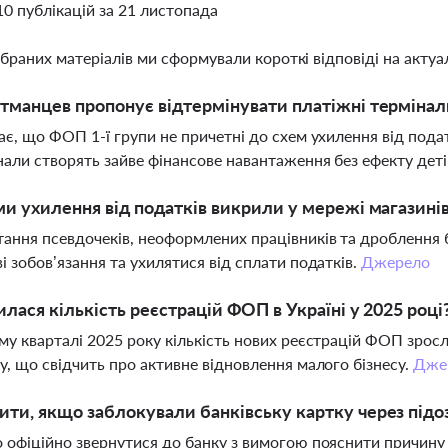
10 публікацій за 21 листопада
ібраних матеріалів ми сформували короткі відповіді на актуал
тманцев пропонує відтермінувати платіжні термінал
ає, що ФОП 1-ї групи не причетні до схем ухилення від подат
нали створять зайве фінансове навантаження без ефекту детін
ми ухилення від податків викрили у мережі магазині
ання псевдочеків, неоформлених працівників та дроблення 
і зобов’язання та ухилятися від сплати податків.
Джерело
илася кількість реєстрацій ФОП в Україні у 2025 році
му кварталі 2025 року кількість нових реєстрацій ФОП зрос
у, що свідчить про активне відновлення малого бізнесу.
Дже
ти, якщо заблокували банківську картку через підоз
 офіційно звернутися до банку з вимогою пояснити причину