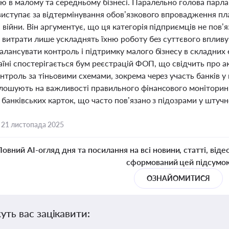
ю в малому та середньому бізнесі. Паралельно голова парла
виступає за відтермінування обов’язкового впровадження пл
війни. Він аргументує, що ця категорія підприємців не пов’я
 витрати лише ускладнять їхню роботу без суттєвого впливу 
алансувати контроль і підтримку малого бізнесу в складних
раїні спостерігається бум реєстрацій ФОП, що свідчить про 
нтроль за тіньовими схемами, зокрема через участь банків у
лошують на важливості правильного фінансового моніторингу
банківських карток, що часто пов’язано з підозрами у штучно
,
21 листопада 2025
Повний AI-огляд дня та посилання на всі новини, статті, віде
сформований цей підсумо
ОЗНАЙОМИТИСЯ
уть вас зацікавити: