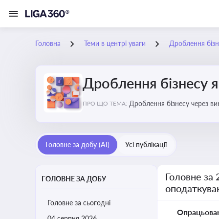
Головна
Теми в центрі уваги
Дроблення бізн
Дроблення бізнесу я
Дроблення бізнесу через в
ПРО ЩО ТЕМА:
Головне за добу (AI)
Усі публікації
Головне за 
ГОЛОВНЕ ЗА ДОБУ
оподаткува
Головне за сьогодні
Опрацьова
04 серпня 2026