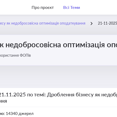
Про проєкт
Всі Теми
есу як недобросовісна оптимізація оподаткування
21-11-202
к недобросовісна оптимізація о
икористання ФОПів
21.11.2025 по темі: Дроблення бізнесу як недоб
ння
но:
14340 джерел