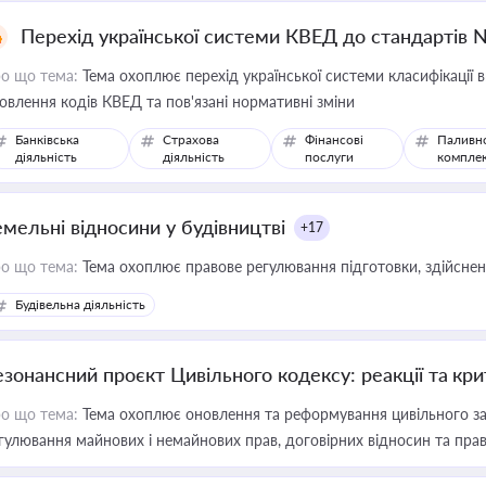
Перехід української системи КВЕД до стандартів 
о що тема:
Тема охоплює перехід української системи класифікації в
овлення кодів КВЕД та пов'язані нормативні зміни
Банківська
Страхова
Фінансові
Паливн
діяльність
діяльність
послуги
компле
емельні відносини у будівництві
+17
о що тема:
Тема охоплює правове регулювання підготовки, здійсненн
Будівельна діяльність
езонансний проєкт Цивільного кодексу: реакції та кр
о що тема:
Тема охоплює оновлення та реформування цивільного за
гулювання майнових і немайнових прав, договірних відносин та прав