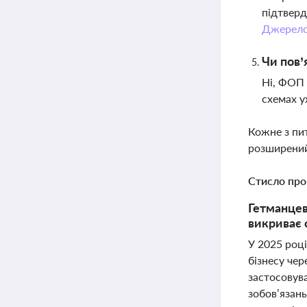
підтверд
Джерел
Чи пов’
Ні, ФОП 
схемах у
Кожне з пи
розширений
Стисло про
Гетманцев
викриває 
У 2025 році
бізнесу че
застосовува
зобов’язан