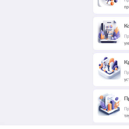
пр
К
Пр
ух
К
Пр
ус
П
Пр
тл