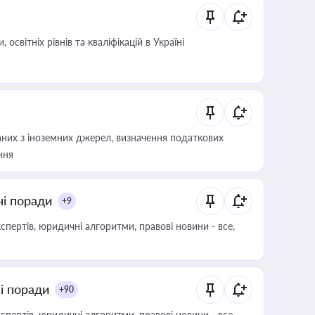
світніх рівнів та кваліфікацій в Україні
аних з іноземних джерел, визначення податкових
ння
ні поради
+9
пертів, юридичні алгоритми, правові новини - все,
ні поради
+90
пертів, юридичні алгоритми, правові новини - все,