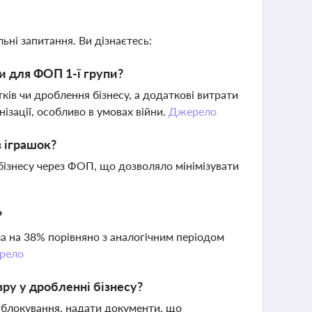
ьні запитання. Ви дізнаєтесь:
и для ФОП 1-ї групи?
ків чи дроблення бізнесу, а додаткові витрати
ізації, особливо в умовах війни.
Джерело
в іграшок?
бізнесу через ФОП, що дозволяло мінімізувати
?
ла на 38% порівняно з аналогічним періодом
рело
ру у дробленні бізнесу?
 блокування, надати документи, що