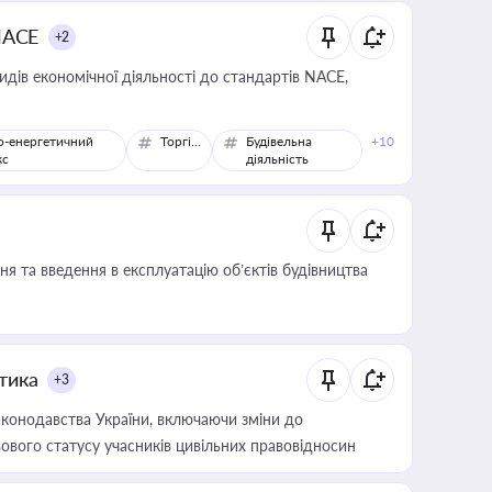
NACE
+2
идів економічної діяльності до стандартів NACE,
о-енергетичний
Торгівля
Будівельна
+10
кс
діяльність
я та введення в експлуатацію об’єктів будівництва
итика
+3
конодавства України, включаючи зміни до
ового статусу учасників цивільних правовідносин