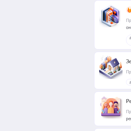
Пр
он
З
Пр
Р
Пр
ре