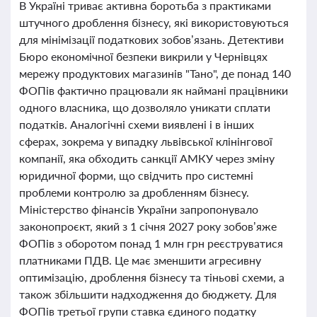
В Україні триває активна боротьба з практиками
штучного дроблення бізнесу, які використовуються
для мінімізації податкових зобов’язань. Детективи
Бюро економічної безпеки викрили у Чернівцях
мережу продуктових магазинів "Тано", де понад 140
ФОПів фактично працювали як наймані працівники
одного власника, що дозволяло уникати сплати
податків. Аналогічні схеми виявлені і в інших
сферах, зокрема у випадку львівської клінінгової
компанії, яка обходить санкції АМКУ через зміну
юридичної форми, що свідчить про системні
проблеми контролю за дробленням бізнесу.
Міністерство фінансів України запропонувало
законопроєкт, який з 1 січня 2027 року зобов’яже
ФОПів з оборотом понад 1 млн грн реєструватися
платниками ПДВ. Це має зменшити агресивну
оптимізацію, дроблення бізнесу та тіньові схеми, а
також збільшити надходження до бюджету. Для
ФОПів третьої групи ставка єдиного податку