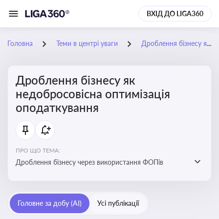
ВХІД ДО LIGA360
Головна
Теми в центрі уваги
Дроблення бізнесу як недобросовісна оптимізація оподаткування
Дроблення бізнесу як
недобросовісна оптимізація
оподаткування
ПРО ЩО ТЕМА:
Дроблення бізнесу через використання ФОПів
Головне за добу (AI)
Усі публікації