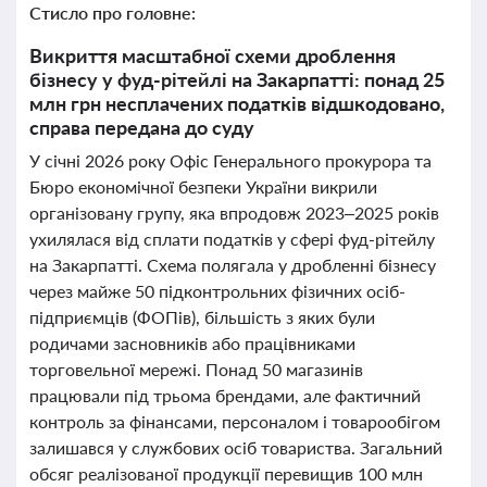
Стисло про головне:
Викриття масштабної схеми дроблення
бізнесу у фуд-рітейлі на Закарпатті: понад 25
млн грн несплачених податків відшкодовано,
справа передана до суду
У січні 2026 року Офіс Генерального прокурора та
Бюро економічної безпеки України викрили
організовану групу, яка впродовж 2023–2025 років
ухилялася від сплати податків у сфері фуд-рітейлу
на Закарпатті. Схема полягала у дробленні бізнесу
через майже 50 підконтрольних фізичних осіб-
підприємців (ФОПів), більшість з яких були
родичами засновників або працівниками
торговельної мережі. Понад 50 магазинів
працювали під трьома брендами, але фактичний
контроль за фінансами, персоналом і товарообігом
залишався у службових осіб товариства. Загальний
обсяг реалізованої продукції перевищив 100 млн