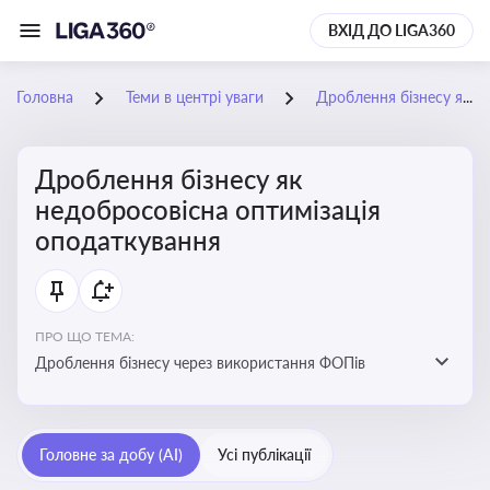
ВХІД ДО LIGA360
Головна
Теми в центрі уваги
Дроблення бізнесу як недобросовісна оптимізація оподаткування
Дроблення бізнесу як
недобросовісна оптимізація
оподаткування
ПРО ЩО ТЕМА:
Дроблення бізнесу через використання ФОПів
Головне за добу (AI)
Усі публікації