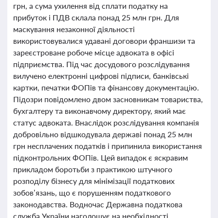
грн, а сума ухилення від сплати податку на
прибуток і ПДВ склала понад 25 млн грн. Для
маскування незаконної діяльності
використовувалися удавані договори франшизи та
зареєстроване робоче місце адвоката в офісі
підприємства. Під час досудового розслідування
вилучено електронні цифрові підписи, банківські
картки, печатки ФОПів та фінансову документацію.
Підозри повідомлено двом засновникам товариства,
бухгалтеру та виконавчому директору, який має
статус адвоката. Внаслідок розслідування компанія
добровільно відшкодувала державі понад 25 млн
грн несплачених податків і припинила використання
підконтрольних ФОПів. Цей випадок є яскравим
прикладом боротьби з практикою штучного
розподілу бізнесу для мінімізації податкових
зобов’язань, що є порушенням податкового
законодавства. Водночас Державна податкова
служба України наголошує на необхідності