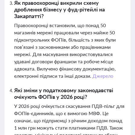
Як правоохоронці викрили схему
дроблення бізнесу у фуд-рітейлі на
Закарпатті?
Правоохоронці встановили, що понад 50
магазинів мережі працювали через майже 50
підконтрольних ФОПів, більшість з яких були
пов’язані з засновниками або працівниками
мережі. Для маскування використовувалися
удавані договори франшизи та робоче місце
адвоката. Вилучено фінансову документацію,
електронні підписи та інші докази.
Джерело
Які зміни у податковому законодавстві
очікують ФОПів у 2026 році?
У 2026 році очікується скасування ПДВ-пільг для
ФОПів-єдинників, що є вимогою МВФ. Це
означає, що підприємці з річним доходом понад
1 млн грн можуть стати платниками ПДВ. Також
зростуть мінімальні податкові ставки та збори,