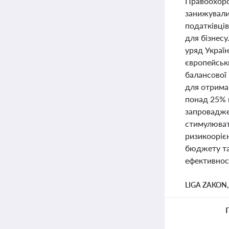
Правоохорон
занижували
податківців
для бізнесу
уряд Україн
європейськи
балансової
для отрима
понад 25% п
запровадже
стимулюват
ризикооріє
бюджету та
ефективност
LIGA ZAKON