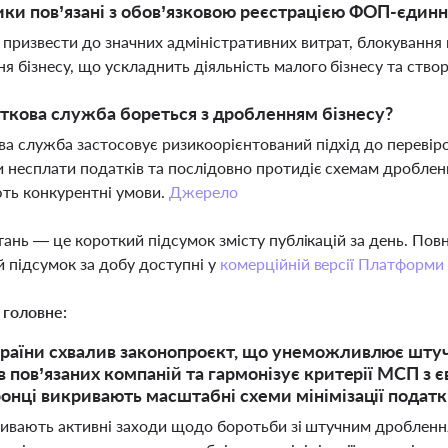
ики пов’язані з обов’язковою реєстрацією ФОП-єди
призвести до значних адміністративних витрат, блокування
я бізнесу, що ускладнить діяльність малого бізнесу та ство
ткова служба бореться з дробленням бізнесу?
а служба застосовує ризикоорієнтований підхід до перевіро
 несплати податків та послідовно протидіє схемам дробле
ть конкурентні умови.
Джерело
тань — це короткий підсумок змісту публікацій за день. По
 підсумок за добу доступні у
комерційній версії Платформи
 головне:
раїни схвалив законопроєкт, що унеможливлює штуч
в пов’язаних компаній та гармонізує критерії МСП з
онці викривають масштабні схеми мінімізації податкі
тривають активні заходи щодо боротьби зі штучним дробленн