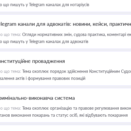
о що пишуть у Telegram каналах для нотаріусів
elegram канали для адвокатів: новини, кейси, практич
о що тема:
Огляди нормативних змін, судова практика, коментарі екс
о що пишуть у Telegram каналах для адвокатів
онституційне провадження
о що тема:
Тема охоплює порядок здійснення Конституційним Судом
валення актів і формування правових позицій
римінально-виконавча система
о що тема:
Тема охоплює організацію та правове регулювання викона
танов виконання покарань та статус осіб, які відбувають покарання