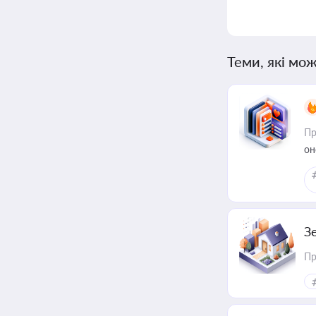
Теми, які мож
Пр
он
З
Пр