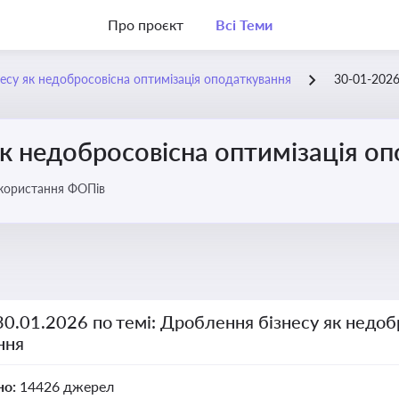
Про проєкт
Всі Теми
есу як недобросовісна оптимізація оподаткування
30-01-202
к недобросовісна оптимізація о
икористання ФОПів
30.01.2026 по темі: Дроблення бізнесу як недоб
ння
но:
14426 джерел