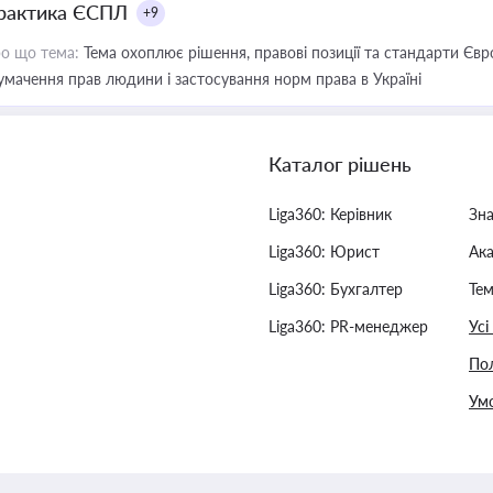
рактика ЄСПЛ
+9
о що тема:
Тема охоплює рішення, правові позиції та стандарти Євр
умачення прав людини і застосування норм права в Україні
Каталог рішень
Liga360: Керівник
Зн
Liga360: Юрист
Ак
Liga360: Бухгалтер
Тем
Liga360: PR-менеджер
Усі
Пол
Умо