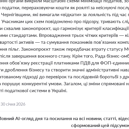
ні органи викрили масштабні схеми мінімізації податків, зо
 податки, перераховуючи кошти як роялті за неіснуючі послу
 Чернігівщини, які вимагали «відкати» за лояльність під ча
. Учасникам цих схем повідомлено про підозру, тривають слі
и схвалив законопроєкт, що гармонізує критерії класифікації
ми стандартами. Впровадження трьох чітких критеріїв — кіл
 вартості активів — та сумування показників пов’язаних ко
ння пільг. Законопроєкт також передбачає втрату статусу
ісля завершення воєнного стану. Крім того, Рада бізнес-ом
ння обов’язку реєстрації платниками ПДВ для ФОП-єдинник
и дроблення бізнесу та створити значні адміністративні н
нтованому підході до перевірок та послідовній боротьбі з 
 порушує конкурентні умови. Загалом, ці зміни спрямовані н
і податкової системи в Україні.
,
30 січня 2026
Повний AI-огляд дня та посилання на всі новини, статті, віде
сформований цей підсумо