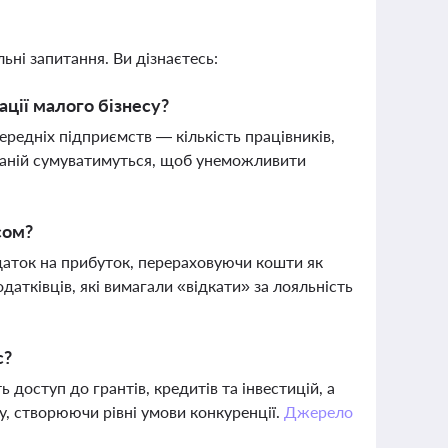
ьні запитання. Ви дізнаєтесь:
ції малого бізнесу?
ередніх підприємств — кількість працівників,
омпаній сумуватимуться, щоб унеможливити
сом?
даток на прибуток, перераховуючи кошти як
датківців, які вимагали «відкати» за лояльність
с?
доступ до грантів, кредитів та інвестицій, а
, створюючи рівні умови конкуренції.
Джерело