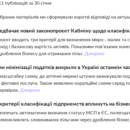
11 публікацій за 30 січня
ібраних матеріалів ми сформували короткі відповіді на актуал
дбачає новий законопроєкт Кабміну щодо класифіка
оєкт вводить три критерії для визначення мікро-, малих та с
охід і балансову вартість активів. Показники пов’язаних к
роблення бізнесу для отримання пільг.
Джерело
ми мінімізації податків викрили в Україні останнім ча
масштабну схему, де аптечні мережі штучно занижували по
а фіктивні послуги. Також виявлено корупційні схеми серед по
перевірок.
Джерело
 критерії класифікації підприємств вплинуть на бізне
езпечать автоматичне визнання статусу МСП в ЄС, полегшать 
еможливлять зловживання пільгами через дроблення бізнесу