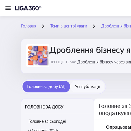
Головна
Теми в центрі уваги
Дроблення бізн
Дроблення бізнесу я
Дроблення бізнесу через в
ПРО ЩО ТЕМА:
Головне за добу (AI)
Усі публікації
Головне за 
ГОЛОВНЕ ЗА ДОБУ
оподаткува
Головне за сьогодні
Опрацьова
07 серпня 2026