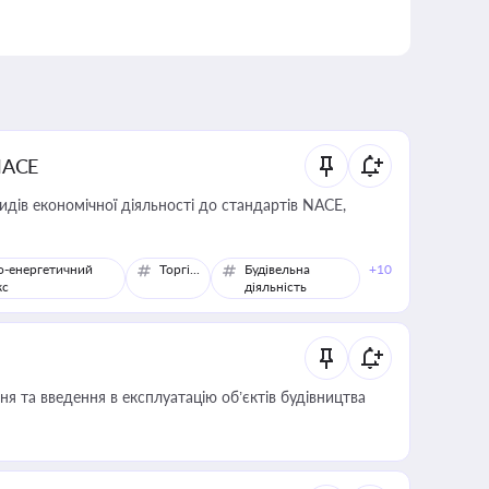
NACE
идів економічної діяльності до стандартів NACE,
о-енергетичний
Торгівля
Будівельна
+10
кс
діяльність
я та введення в експлуатацію об’єктів будівництва