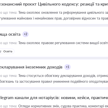
езонансний проєкт Цивільного кодексу: реакції та кр
о що тема:
Тема охоплює оновлення та реформування цивільного за
гулювання майнових і немайнових прав, договірних відносин та прав
ища освіта
+2
о що тема:
Тема охоплює правове регулювання системи вищої освіти, о
Освіта
екларування іноземних доходів
+1
о що тема:
Тема стосується обов’язку декларування доходів, отрим
бов’язань та застосування правил уникнення подвійного оподаткува
elegram канали для нотаріусів: новини, кейси, практич
о що тема:
Огляди нормативних змін, судова практика, коментарі екс