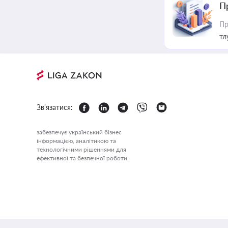
П
Пр
тл
Зв'язатися:
забезпечує український бізнес
інформацією, аналітикою та
технологічними рішеннями для
ефективної та безпечної роботи.