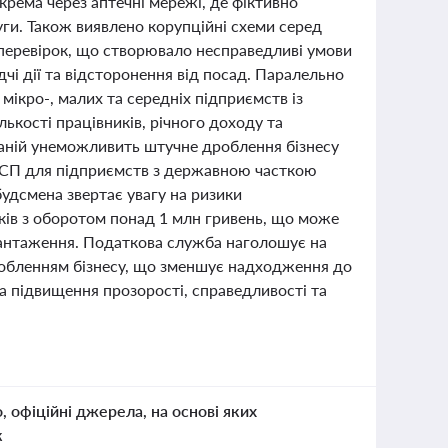
крема через аптечні мережі, де фіктивно
ги. Також виявлено корупційні схеми серед
с перевірок, що створювало несправедливі умови
дчі дії та відсторонення від посад. Паралельно
 мікро-, малих та середніх підприємств із
ькості працівників, річного доходу та
мпаній унеможливить штучне дроблення бізнесу
 МСП для підприємств з державною часткою
будсмена звертає увагу на ризики
ів з оборотом понад 1 млн гривень, що може
авантаження. Податкова служба наголошує на
дробленням бізнесу, що зменшує надходження до
а підвищення прозорості, справедливості та
о, офіційні джерела, на основі яких
к