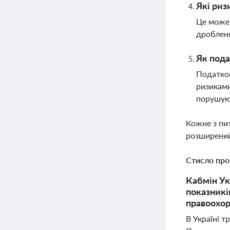
Які риз
Це може 
дробленн
Як пода
Податков
ризиками
порушую
Кожне з пи
розширений
Стисло про
Кабмін Ук
показникі
правоохор
В Україні 