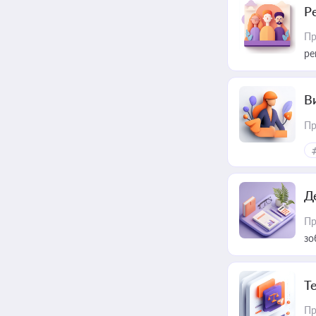
Р
Пр
ре
В
Пр
Д
Пр
зо
T
Пр