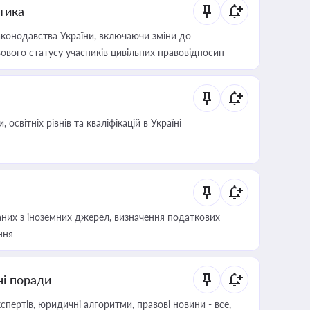
итика
конодавства України, включаючи зміни до
ового статусу учасників цивільних правовідносин
світніх рівнів та кваліфікацій в Україні
аних з іноземних джерел, визначення податкових
ння
ні поради
пертів, юридичні алгоритми, правові новини - все,