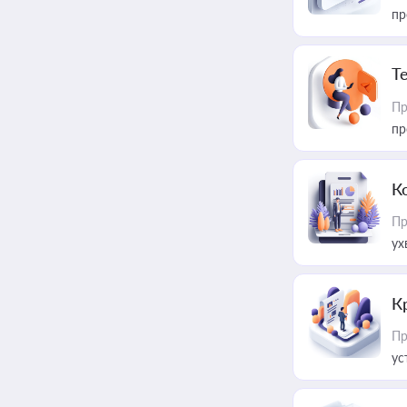
пр
T
Пр
пр
К
Пр
ух
К
Пр
ус