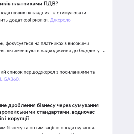
нників платниками ПДВ?
 податкових накладних та стимулювати
рить додаткові ризики.
Джерело
к, фокусується на платниках з високими
ння, які зменшують надходження до бюджету та
вний список першоджерел з посиланнями та
 LIGA360.
не дроблення бізнесу через сумування
 європейськими стандартами, водночас
в і корупції
ям бізнесу та оптимізацією оподаткування.