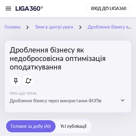
ВХІД ДО LIGA360
Головна
Теми в центрі уваги
Дроблення бізнесу як недобросовісна оптимізація оподаткування
Дроблення бізнесу як
недобросовісна оптимізація
оподаткування
ПРО ЩО ТЕМА:
Дроблення бізнесу через використання ФОПів
Головне за добу (AI)
Усі публікації