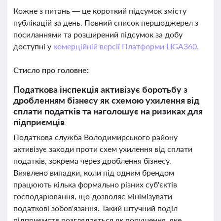
Кожне з питань — це короткий підсумок змісту
публікацій за день. Повний список першоджерел з
посиланнями та розширений підсумок за добу
доступні у
комерційній версії Платформи LIGA360.
Стисло про головне:
Податкова інспекція активізує боротьбу з
дробленням бізнесу як схемою ухилення від
сплати податків та наголошує на ризиках для
підприємців
Податкова служба Володимирського району
активізує заходи проти схем ухилення від сплати
податків, зокрема через дроблення бізнесу.
Виявлено випадки, коли під одним брендом
працюють кілька формально різних суб'єктів
господарювання, що дозволяє мінімізувати
податкові зобов'язання. Такий штучний поділ
підприємств розглядається як порушення, яке