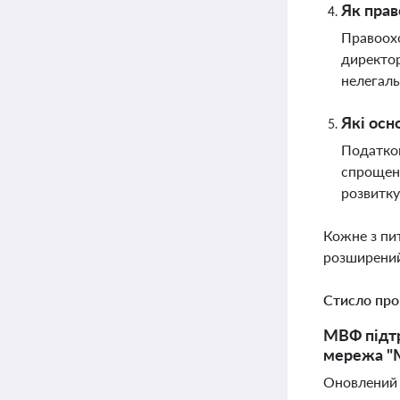
Як прав
Правоохо
директор
нелегаль
Які осн
Податков
спрощену
розвитку
Кожне з пи
розширений
Стисло про
МВФ підтр
мережа "М
Оновлений 