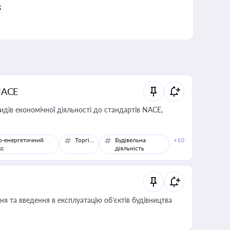
к
NACE
идів економічної діяльності до стандартів NACE,
о-енергетичний
Торгівля
Будівельна
+10
кс
діяльність
я та введення в експлуатацію об’єктів будівництва