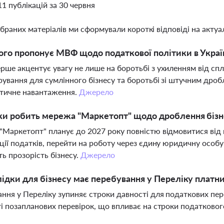
11 публікацій за 30 червня
ібраних матеріалів ми сформували короткі відповіді на актуал
го пропонує МВФ щодо податкової політики в Украї
ше акцентує увагу не лише на боротьбі з ухиленням від спл
рування для сумлінного бізнесу та боротьбі зі штучним дро
тичне навантаження.
Джерело
ки робить мережа "Маркетопт" щодо дроблення бізн
Маркетопт" планує до 2027 року повністю відмовитися від
ції податків, перейти на роботу через єдину юридичну особу
ь прозорість бізнесу.
Джерело
лідки для бізнесу має перебування у Переліку платни
ння у Переліку зупиняє строки давності для податкових пер
і позапланових перевірок, що впливає на строки податково