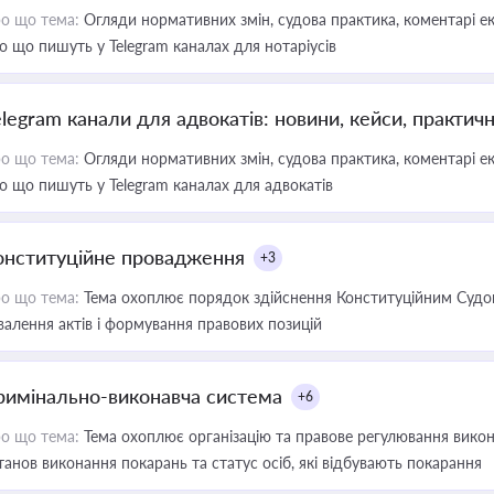
о що тема:
Огляди нормативних змін, судова практика, коментарі екс
о що пишуть у Telegram каналах для нотаріусів
elegram канали для адвокатів: новини, кейси, практич
о що тема:
Огляди нормативних змін, судова практика, коментарі екс
о що пишуть у Telegram каналах для адвокатів
онституційне провадження
+3
о що тема:
Тема охоплює порядок здійснення Конституційним Судом
валення актів і формування правових позицій
римінально-виконавча система
+6
о що тема:
Тема охоплює організацію та правове регулювання викона
танов виконання покарань та статус осіб, які відбувають покарання