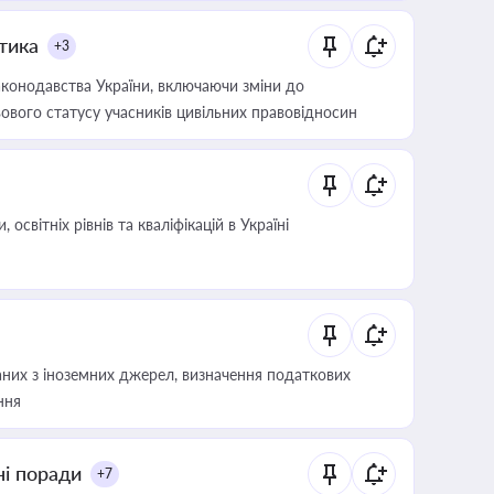
итика
+3
конодавства України, включаючи зміни до
ового статусу учасників цивільних правовідносин
світніх рівнів та кваліфікацій в Україні
аних з іноземних джерел, визначення податкових
ння
ні поради
+7