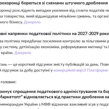
оохоронці борються зі схемами штучного дроблення 
ронці розслідують випадки ухилення від сплати податків че
а товариства, який відшкодував мільйони гривень, та орга
ного бізнесу.
Джерело
овні напрямки податкової політики на 2027-2029 рок
а політика передбачає посилення контролю за пільговими
 систему, детінізацію економіки, реформування митниці та 
 країни.
Джерело
тань — це короткий підсумок змісту публікацій за день. По
 підсумок за добу доступні у
комерційній версії Платформи
 головне:
имує спрощення податкового адміністрування та бо
аркетопт" відмовляється від практики дроблення н
меморандум України з МВФ відзначає важливий зсув у податк