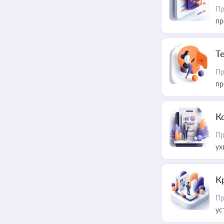
Пр
пр
T
Пр
пр
К
Пр
ух
К
Пр
ус