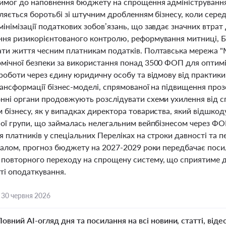
имог до наповнення бюджету на спрощення адміністрування 
ляється боротьбі зі штучним дробленням бізнесу, коли серед
інімізації податкових зобов’язань, що завдає значних втр
ня ризикорієнтованого контролю, реформування митниці, Б
ти життя чесним платникам податків. Полтавська мережа "М
мічної безпеки за використання понад 3500 ФОП для оптиміз
роботи через єдину юридичну особу та відмову від практики 
ансформації бізнес-моделі, спрямованої на підвищення проз
нні органи продовжують розслідувати схеми ухилення від спл
бізнесу, як у випадках директора товариства, який відшкоду
ної групи, що займалась нелегальним вейпбізнесом через Ф
 платників у спеціальних Переліках на строки давності та 
агалом, прогноз бюджету на 2027-2029 роки передбачає пос
повторного переходу на спрощену систему, що сприятиме де
ті оподаткування.
,
30 червня 2026
Повний AI-огляд дня та посилання на всі новини, статті, віде