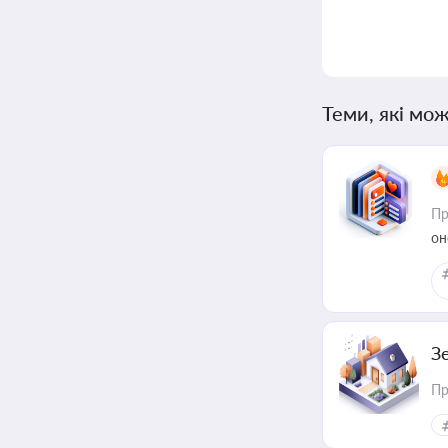
Теми, які мож
Пр
он
З
Пр