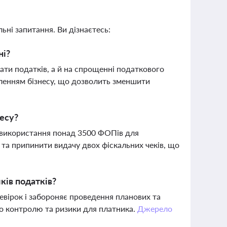
ьні запитання. Ви дізнаєтесь:
ні?
ати податків, а й на спрощенні податкового
бленням бізнесу, що дозволить зменшити
есу?
 використання понад 3500 ФОПів для
 та припинити видачу двох фіскальних чеків, що
ків податків?
евірок і забороняє проведення планових та
го контролю та ризики для платника.
Джерело