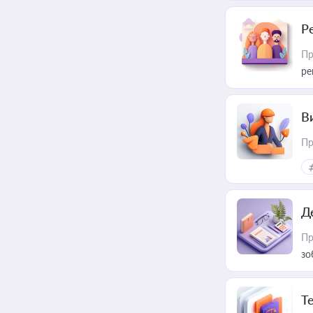
Р
Пр
ре
В
Пр
Д
Пр
зо
T