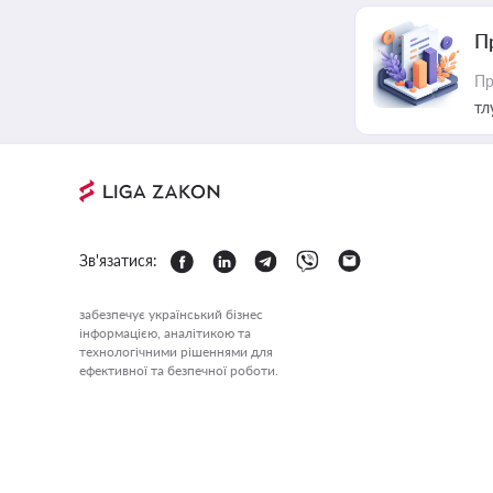
П
Пр
тл
Зв'язатися:
забезпечує український бізнес
інформацією, аналітикою та
технологічними рішеннями для
ефективної та безпечної роботи.