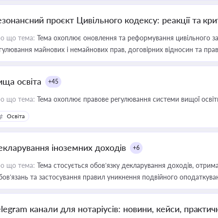
езонансний проєкт Цивільного кодексу: реакції та кр
о що тема:
Тема охоплює оновлення та реформування цивільного за
гулювання майнових і немайнових прав, договірних відносин та прав
ища освіта
+45
о що тема:
Тема охоплює правове регулювання системи вищої освіти, о
Освіта
екларування іноземних доходів
+6
о що тема:
Тема стосується обов’язку декларування доходів, отрим
бов’язань та застосування правил уникнення подвійного оподаткува
elegram канали для нотаріусів: новини, кейси, практич