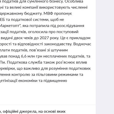
податків для сумлінного бізнесу. Особлива
ні та великі компанії використовують численні
ат державному бюджету. МВФ пропонує
ЕБ та податкової системи, щоб не
аркетопт", яка потрапила під розслідування
ації податків, оголосила про поступовий
видачі двох чеків до 2027 року. Це є прикладом
орості та відповідності законодавству. Водночас
ати податків, пов’язані зі штучним
вав понад 6,6 млн грн несплачених податків, та
ОПи. Податкова служба також роз’яснює вплив
перевірки, що важливо для розуміння податкових
илення контролю за пільговими режимами та
тінізації економіки та підвищенню
о, офіційні джерела, на основі яких