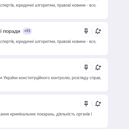
пертів, юридичні алгоритми, правові новини - все,
ні поради
+93
пертів, юридичні алгоритми, правові новини - все,
 України конституційного контролю, розгляду справ,
ння кримінальних покарань, діяльність органів і