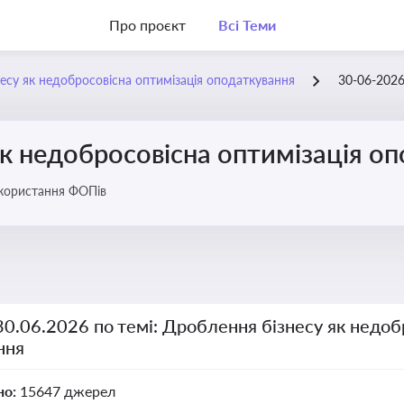
Про проєкт
Всі Теми
есу як недобросовісна оптимізація оподаткування
30-06-202
к недобросовісна оптимізація о
икористання ФОПів
30.06.2026 по темі: Дроблення бізнесу як недоб
ння
но:
15647 джерел