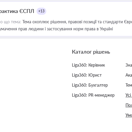
рактика ЄСПЛ
+13
о що тема:
Тема охоплює рішення, правові позиції та стандарти Євр
умачення прав людини і застосування норм права в Україні
Каталог рішень
Liga360: Керівник
Зн
Liga360: Юрист
Ак
Liga360: Бухгалтер
Тем
Liga360: PR-менеджер
Усі
Пол
Умо