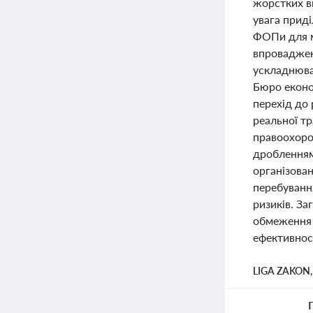
жорстких в
увага приді
ФОПи для м
впроваджен
ускладнюва
Бюро еконо
перехід до 
реальної тр
правоохоро
дробленням 
організова
перебування
ризиків. З
обмеження 
ефективнос
LIGA ZAKON