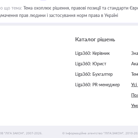
о що тема:
Тема охоплює рішення, правові позиції та стандарти Євр
умачення прав людини і застосування норм права в Україні
Каталог рішень
Liga360: Керівник
Зн
Liga360: Юрист
Ак
Liga360: Бухгалтер
Тем
Liga360: PR-менеджер
Усі
Пол
Умо
ОВ "ЛІГА ЗАКОН", 2007-2026.
© Інформаційне агентство "ЛІГА:ЗАКОН", 2010-20