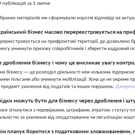
9 публікацій за 1 липня
ібраних матеріалів ми сформували короткі відповіді на актуал
раїнський бізнес масово перереєстровується на приф
еререєстровується на прифронтові території, де дозволено б
могу уникнути призову співробітників і зберегти кадровий п
 дроблення бізнесу і чому це викликає увагу контр
я бізнесу — це розподіл діяльності між кількома підприє
ими пільгами або уникнути мобілізації. Хоча це не окреме 
 предмет ухилення від податків та інших порушень.
Джерел
лідки можуть бути для бізнесу через дроблення і шт
оже зіткнутися з перевірками, штрафами, втратою статусу п
альністю за ухилення від оподаткування чи легалізацію кошт
ін планує боротися з податковими зловживаннями, 