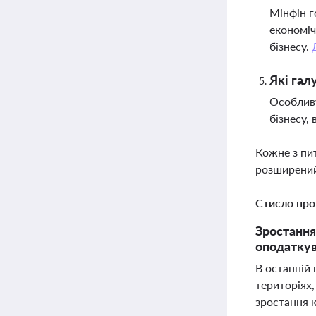
Мінфін г
економіч
бізнесу.
Які гал
Особливу
бізнесу,
Кожне з пи
розширений
Стисло про
Зростання
оподаткув
В останній
територіях,
зростання к