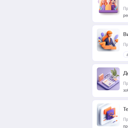
Пр
ре
В
Пр
Д
Пр
зо
T
Пр
пр