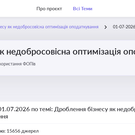
Про проєкт
Всі Теми
есу як недобросовісна оптимізація оподаткування
01-07-202
к недобросовісна оптимізація о
икористання ФОПів
01.07.2026 по темі: Дроблення бізнесу як недоб
ння
но:
15656 джерел