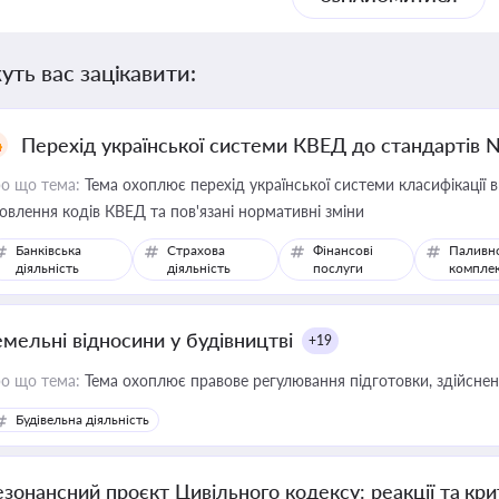
уть вас зацікавити:
Перехід української системи КВЕД до стандартів 
о що тема:
Тема охоплює перехід української системи класифікації в
овлення кодів КВЕД та пов'язані нормативні зміни
Банківська
Страхова
Фінансові
Паливн
діяльність
діяльність
послуги
компле
емельні відносини у будівництві
+19
о що тема:
Тема охоплює правове регулювання підготовки, здійсненн
Будівельна діяльність
езонансний проєкт Цивільного кодексу: реакції та кр