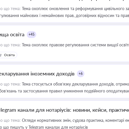
о що тема:
Тема охоплює оновлення та реформування цивільного за
гулювання майнових і немайнових прав, договірних відносин та прав
ища освіта
+45
о що тема:
Тема охоплює правове регулювання системи вищої освіти, о
Освіта
екларування іноземних доходів
+6
о що тема:
Тема стосується обов’язку декларування доходів, отрим
бов’язань та застосування правил уникнення подвійного оподаткува
elegram канали для нотаріусів: новини, кейси, практич
о що тема:
Огляди нормативних змін, судова практика, коментарі екс
о що пишуть у Telegram каналах для нотаріусів