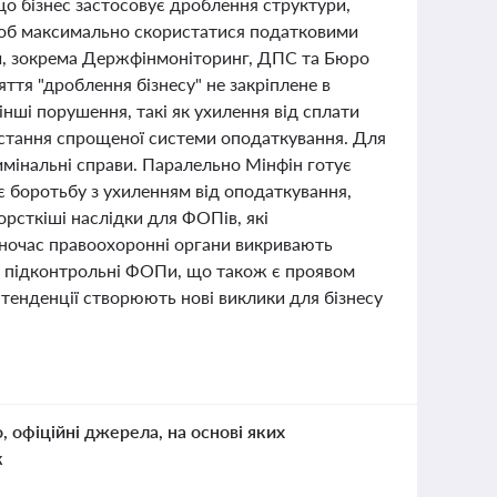
що бізнес застосовує дроблення структури,
щоб максимально скористатися податковими
ани, зокрема Держфінмоніторинг, ДПС та Бюро
ття "дроблення бізнесу" не закріплене в
нші порушення, такі як ухилення від сплати
ристання спрощеної системи оподаткування. Для
имінальні справи. Паралельно Мінфін готує
є боротьбу з ухиленням від оподаткування,
рсткіші наслідки для ФОПів, які
одночас правоохоронні органи викривають
ез підконтрольні ФОПи, що також є проявом
 тенденції створюють нові виклики для бізнесу
о, офіційні джерела, на основі яких
к