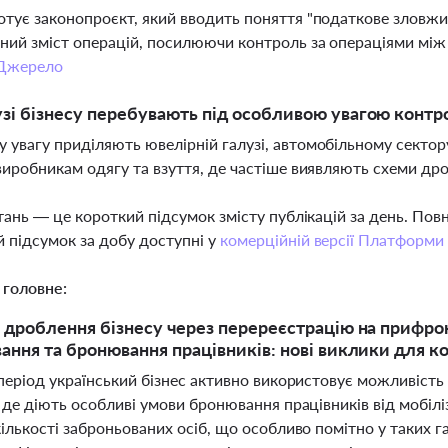
отує законопроєкт, який вводить поняття "податкове зловжи
ний зміст операцій, посилюючи контроль за операціями мі
Джерело
узі бізнесу перебувають під особливою увагою конт
 увагу приділяють ювелірній галузі, автомобільному сектор
 виробникам одягу та взуття, де частіше виявляють схеми др
тань — це короткий підсумок змісту публікацій за день. По
 підсумок за добу доступні у
комерційній версії Платформи
 головне:
 дроблення бізнесу через перереєстрацію на прифронт
ання та бронювання працівників: нові виклики для к
 період український бізнес активно використовує можливіст
 де діють особливі умови бронювання працівників від мобіл
ількості заброньованих осіб, що особливо помітно у таких г