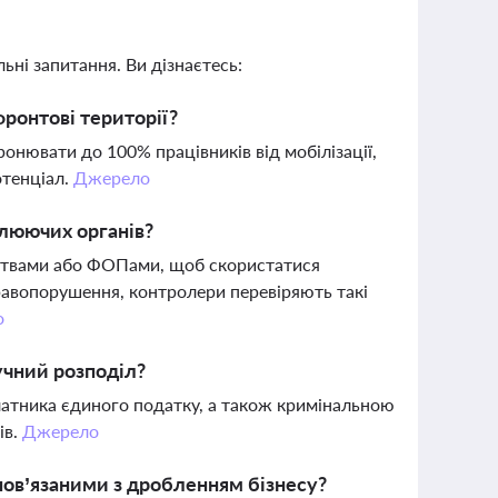
ьні запитання. Ви дізнаєтесь:
ронтові території?
ронювати до 100% працівників від мобілізації,
отенціал.
Джерело
олюючих органів?
мствами або ФОПами, щоб скористатися
правопорушення, контролери перевіряють такі
о
учний розподіл?
латника єдиного податку, а також кримінальною
ів.
Джерело
пов’язаними з дробленням бізнесу?