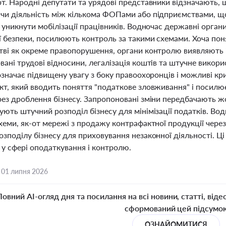
т. Народні депутати та урядові представники відзначають, 
чи діяльність між кількома ФОПами або підприємствами, 
а уникнути мобілізації працівників. Водночас державні орг
 безпеки, посилюють контроль за такими схемами. Хоча поня
тві як окреме правопорушення, органи контролю виявляють і
вані трудові відносини, легалізація коштів та штучне вико
означає підвищену увагу з боку правоохоронців і можливі кр
кт, який вводить поняття "податкове зловживання" і посилю
рез дроблення бізнесу. Запропоновані зміни передбачають жо
ують штучний розподіл бізнесу для мінімізації податків. В
схеми, як-от мережі з продажу контрафактної продукції чер
зподілу бізнесу для приховування незаконної діяльності. Ці
 у сфері оподаткування і контролю.
,
01 липня 2026
Повний AI-огляд дня та посилання на всі новини, статті, віде
сформований цей підсумо
ОЗНАЙОМИТИСЯ