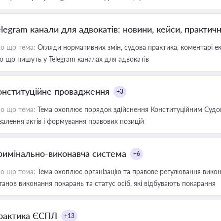
elegram канали для адвокатів: новини, кейси, практич
о що тема:
Огляди нормативних змін, судова практика, коментарі екс
о що пишуть у Telegram каналах для адвокатів
онституційне провадження
+3
о що тема:
Тема охоплює порядок здійснення Конституційним Судом
валення актів і формування правових позицій
римінально-виконавча система
+6
о що тема:
Тема охоплює організацію та правове регулювання викона
танов виконання покарань та статус осіб, які відбувають покарання
рактика ЄСПЛ
+13