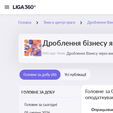
Головна
Теми в центрі уваги
Дроблення бізн
Дроблення бізнесу я
Дроблення бізнесу через в
ПРО ЩО ТЕМА:
Головне за добу (AI)
Усі публікації
Головне за 
ГОЛОВНЕ ЗА ДОБУ
оподаткува
Головне за сьогодні
Опрацьова
05 серпня 2026