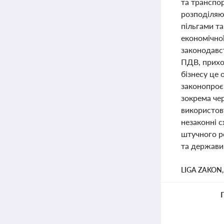
та транспор
розподіляю
пільгами т
економічної
законодавс
ПДВ, прихо
бізнесу це 
законопроє
зокрема че
використов
незаконні 
штучного ро
та держави
LIGA ZAKON