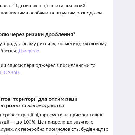
вання" і дозволяє оцінювати реальний
ж пов’язаними особами та штучним розподілом
ролю через ризики дроблення?
у, продуктовому ритейлу, косметиці, квітковому
облення.
Джерело
вний список першоджерел з посиланнями та
 LIGA360.
ові території для оптимізації
онтролю та законодавства
ь перереєстрації підприємств на прифронтових
ізації — до 100%. Це призвело до значного
алузях, як переробна промисловість, будівництво