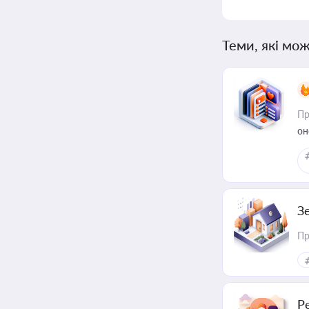
Теми, які мож
Пр
он
З
Пр
Р