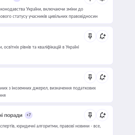
конодавства України, включаючи зміни до
ового статусу учасників цивільних правовідносин
світніх рівнів та кваліфікацій в Україні
аних з іноземних джерел, визначення податкових
ння
ні поради
+7
пертів, юридичні алгоритми, правові новини - все,