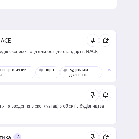
NACE
идів економічної діяльності до стандартів NACE,
о-енергетичний
Торгівля
Будівельна
+10
кс
діяльність
я та введення в експлуатацію об’єктів будівництва
итика
+3