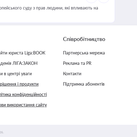
опейського суду з прав людини, які впливають на
Співробітництво
айти юриста Liga:BOOK
Партнерська мережа
адемія ЛІГА:ЗАКОН
Реклама та PR
и в центрі уваги
Контакти
 рішення і продукти
Підтримка абонентів
ітика конфіденційності
ви використання сайту
26.