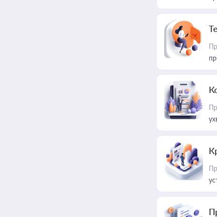
T
Пр
пр
К
Пр
ух
К
Пр
ус
П