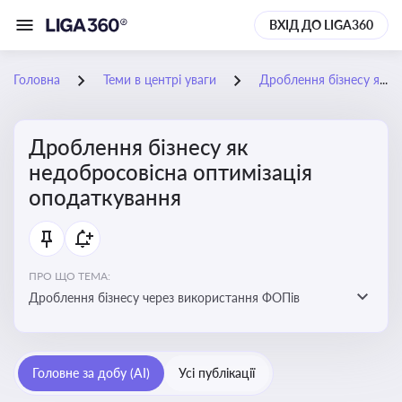
ВХІД ДО LIGA360
Головна
Теми в центрі уваги
Дроблення бізнесу як недобросовісна оптимізація оподаткування
Дроблення бізнесу як
недобросовісна оптимізація
оподаткування
ПРО ЩО ТЕМА:
Дроблення бізнесу через використання ФОПів
Головне за добу (AI)
Усі публікації