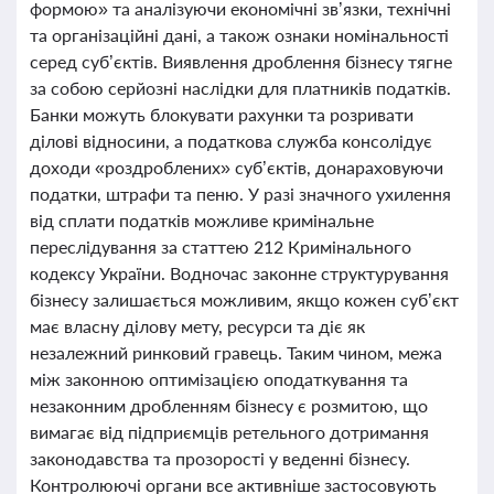
формою» та аналізуючи економічні зв’язки, технічні
та організаційні дані, а також ознаки номінальності
серед суб’єктів. Виявлення дроблення бізнесу тягне
за собою серйозні наслідки для платників податків.
Банки можуть блокувати рахунки та розривати
ділові відносини, а податкова служба консолідує
доходи «роздроблених» суб’єктів, донараховуючи
податки, штрафи та пеню. У разі значного ухилення
від сплати податків можливе кримінальне
переслідування за статтею 212 Кримінального
кодексу України. Водночас законне структурування
бізнесу залишається можливим, якщо кожен суб’єкт
має власну ділову мету, ресурси та діє як
незалежний ринковий гравець. Таким чином, межа
між законною оптимізацією оподаткування та
незаконним дробленням бізнесу є розмитою, що
вимагає від підприємців ретельного дотримання
законодавства та прозорості у веденні бізнесу.
Контролюючі органи все активніше застосовують