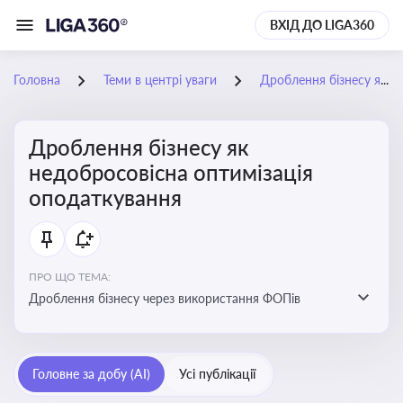
ВХІД ДО LIGA360
Головна
Теми в центрі уваги
Дроблення бізнесу як недобросовісна оптимізація оподаткування
Дроблення бізнесу як
недобросовісна оптимізація
оподаткування
ПРО ЩО ТЕМА:
Дроблення бізнесу через використання ФОПів
Головне за добу (AI)
Усі публікації