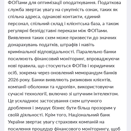
ФОПами для оптимізації оподаткування. Податкова
служба звертає увагу на сукупність ознак, таких як
спільна адреса, однакові контакти, єдиний
персонал, спільний склад і клієнтська база, а також
регулярні безпідставні перекази між ФОПами.
Виявлення таких схем може призвести до значних
донарахувань податків, штрафів і навіть
кримінальної відповідальності. Паралельно банки
посилюють фінансовий моніторинг, впроваджуючи
нові правила, що стосуються ФОПів і юридичних
осіб, зокрема через оновлений меморандум банків
2026 року. Банки виявляють ризикових клієнтів,
компанії-оболонки та «дропів», використовуючи
сучасні технології, включно зі штучним інтелектом.
Це ускладнює застосування схем штучного
дроблення і змушує бізнес бути більш прозорим у
своїй діяльності. Крім того, Національний банк
України звертає увагу страхових компаній на
посилення процедур фінансового моніторингу, щоб