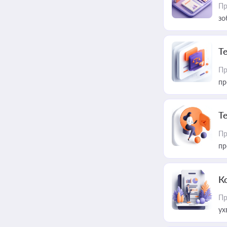
Пр
зо
T
Пр
пр
T
Пр
пр
К
Пр
ух