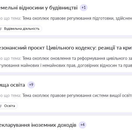
емельні відносини у будівництві
+1
о що тема:
Тема охоплює правове регулювання підготовки, здійсненн
Будівельна діяльність
езонансний проєкт Цивільного кодексу: реакції та кр
о що тема:
Тема охоплює оновлення та реформування цивільного за
гулювання майнових і немайнових прав, договірних відносин та прав
ища освіта
+9
о що тема:
Тема охоплює правове регулювання системи вищої освіти, о
Освіта
екларування іноземних доходів
+4