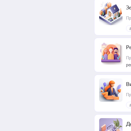
З
Пр
Р
Пр
ре
В
Пр
Д