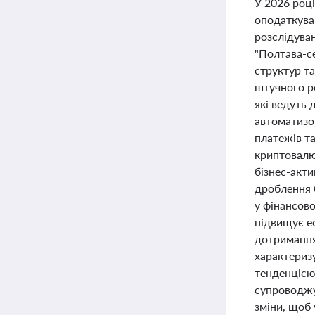
У 2026 році
оподаткува
розслідува
"Полтава-се
структур та
штучного ро
які ведуть 
автоматизо
платежів т
криптовалю
бізнес-акт
дроблення б
у фінансово
підвищує еф
дотримання
характериз
тенденцією
супроводжу
зміни, щоб 