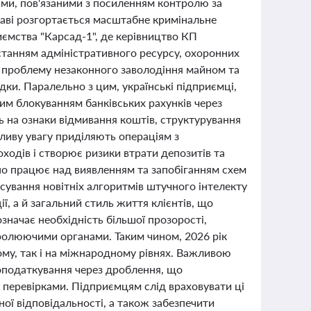
ками, пов'язаними з посиленням контролю за
аві розгортається масштабне кримінальне
ємства "Карсад-1", де керівництво КП
истанням адміністративного ресурсу, охоронних
ру проблему незаконного заволодіння майном та
дки. Паралельно з цим, українські підприємці,
овим блокуванням банківських рахунків через
 на ознаки відмивання коштів, структурування
ливу увагу приділяють операціям з
одів і створює ризики втрати депозитів та
но працює над виявленням та запобіганням схем
осування новітніх алгоритмів штучного інтелекту
ї, а й загальний стиль життя клієнтів, що
значає необхідність більшої прозорості,
тролюючими органами. Таким чином, 2026 рік
му, так і на міжнародному рівнях. Важливою
оподаткування через дроблення, що
еревірками. Підприємцям слід враховувати ці
ної відповідальності, а також забезпечити