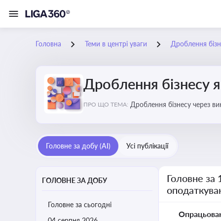
Головна
Теми в центрі уваги
Дроблення бізн
Дроблення бізнесу я
Дроблення бізнесу через в
ПРО ЩО ТЕМА:
Головне за добу (AI)
Усі публікації
Головне за 
ГОЛОВНЕ ЗА ДОБУ
оподаткува
Головне за сьогодні
Опрацьова
04 серпня 2026