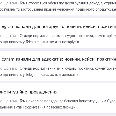
о що тема:
Тема стосується обов’язку декларування доходів, отрим
бов’язань та застосування правил уникнення подвійного оподаткува
elegram канали для нотаріусів: новини, кейси, практич
о що тема:
Огляди нормативних змін, судова практика, коментарі екс
о що пишуть у Telegram каналах для нотаріусів
elegram канали для адвокатів: новини, кейси, практич
о що тема:
Огляди нормативних змін, судова практика, коментарі екс
о що пишуть у Telegram каналах для адвокатів
онституційне провадження
о що тема:
Тема охоплює порядок здійснення Конституційним Судом
валення актів і формування правових позицій