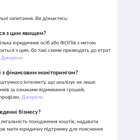
ьні запитання. Ви дізнаєтесь:
ься з цим явищем?
кілька юридичних осіб або ФОПів з метою
реться з цим, бо такі схеми призводять до втрат
.
Джерело
ні з фінансовим моніторингом?
штучного інтелекту, що аналізує не лише
унків за ознаками відмивання грошей,
 профілю.
Джерело
еденні бізнесу?
легальність походження коштів, надавати
акож мати юридичну підтримку для пояснення