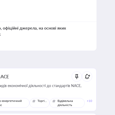
о, офіційні джерела, на основі яких
к
NACE
идів економічної діяльності до стандартів NACE,
о-енергетичний
Торгівля
Будівельна
+10
кс
діяльність