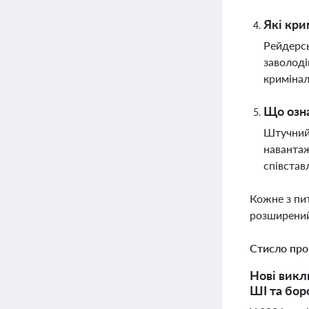
Які кри
Рейдерсь
заволоді
кримінал
Що озна
Штучний 
навантаж
співстав
Кожне з пи
розширений
Стисло про
Нові викл
ШІ та бор