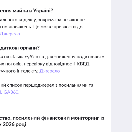
ення майна в Україні?
ального кодексу, зокрема за незаконне
ня повноважень. Це може призвести до
Джерело
одаткові органи?
а на кілька суб’єктів для зниження податкового
х потоків, перевірку відповідності КВЕД,
тучного інтелекту.
Джерело
вний список першоджерел з посиланнями та
 LIGA360.
ство, посилений фінансовий моніторинг із
у 2026 році