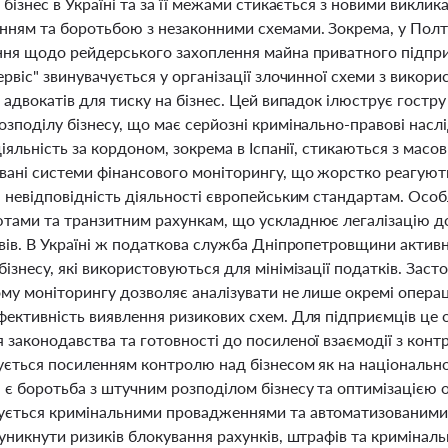
 бізнес в Україні та за її межами стикається з новими викли
нням та боротьбою з незаконними схемами. Зокрема, у Полт
ння щодо рейдерського захоплення майна приватного підпри
рвіс" звинувачується у організації злочинної схеми з викор
 адвокатів для тиску на бізнес. Цей випадок ілюструє гост
зподілу бізнесу, що має серйозні кримінально-правові наслі
діяльність за кордоном, зокрема в Іспанії, стикаються з мас
вані системи фінансового моніторингу, що жорстко реагують
а невідповідність діяльності європейським стандартам. Особ
тами та транзитним рахункам, що ускладнює легалізацію дох
ивів. В Україні ж податкова служба Дніпропетровщини актив
ізнесу, які використовуються для мінімізації податків. Заст
му моніторингу дозволяє аналізувати не лише окремі операці
ективність виявлення ризикових схем. Для підприємців це о
 законодавства та готовності до посиленої взаємодії з кон
ується посиленням контролю над бізнесом як на національно
 є боротьба з штучним розподілом бізнесу та оптимізацією 
ється кримінальними провадженнями та автоматизованими п
уникнути ризиків блокування рахунків, штрафів та криміналь