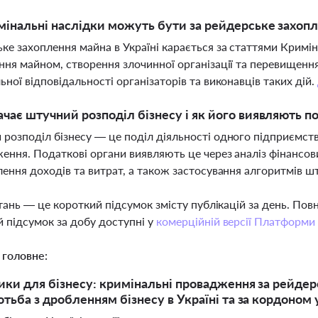
мінальні наслідки можуть бути за рейдерське захопл
ке захоплення майна в Україні карається за статтями Кримін
ння майном, створення злочинної організації та перевищен
ьної відповідальності організаторів та виконавців таких дій.
чає штучний розподіл бізнесу і як його виявляють п
розподіл бізнесу — це поділ діяльності одного підприємств
ення. Податкові органи виявляють це через аналіз фінансови
лення доходів та витрат, а також застосування алгоритмів ш
тань — це короткий підсумок змісту публікацій за день. По
 підсумок за добу доступні у
комерційній версії Платформи
 головне:
ики для бізнесу: кримінальні провадження за рейдер
отьба з дробленням бізнесу в Україні та за кордоном 