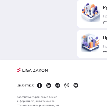
К
Пр
ус
П
Пр
тл
Зв'язатися:
забезпечує український бізнес
інформацією, аналітикою та
технологічними рішеннями для