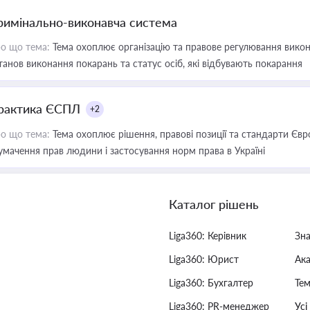
римінально-виконавча система
о що тема:
Тема охоплює організацію та правове регулювання викона
танов виконання покарань та статус осіб, які відбувають покарання
рактика ЄСПЛ
+2
о що тема:
Тема охоплює рішення, правові позиції та стандарти Євр
умачення прав людини і застосування норм права в Україні
Каталог рішень
Liga360: Керівник
Зн
Liga360: Юрист
Ак
Liga360: Бухгалтер
Тем
Liga360: PR-менеджер
Усі