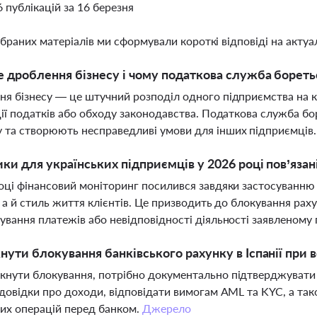
6 публікацій за 16 березня
ібраних матеріалів ми сформували короткі відповіді на актуал
 дроблення бізнесу і чому податкова служба борет
я бізнесу — це штучний розподіл одного підприємства на 
ції податків або обходу законодавства. Податкова служба бо
та створюють несправедливі умови для інших підприємців
ики для українських підприємців у 2026 році пов’яза
оці фінансовий моніторинг посилився завдяки застосуванню 
, а й стиль життя клієнтів. Це призводить до блокування рах
ування платежів або невідповідності діяльності заявленому
нути блокування банківського рахунку в Іспанії при в
нути блокування, потрібно документально підтверджувати 
 довідки про доходи, відповідати вимогам AML та KYC, а т
их операцій перед банком.
Джерело