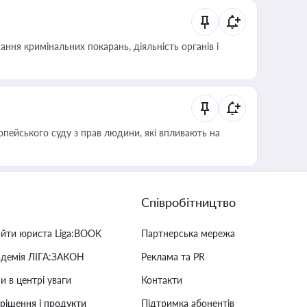
ння кримінальних покарань, діяльність органів і
опейського суду з прав людини, які впливають на
Співробітництво
айти юриста Liga:BOOK
Партнерська мережа
адемія ЛІГА:ЗАКОН
Реклама та PR
и в центрі уваги
Контакти
 рішення і продукти
Підтримка абонентів