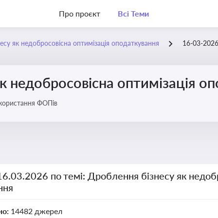
Про проєкт
Всі Теми
есу як недобросовісна оптимізація оподаткування
16-03-202
к недобросовісна оптимізація о
икористання ФОПів
16.03.2026 по темі: Дроблення бізнесу як недоб
ння
но:
14482 джерел