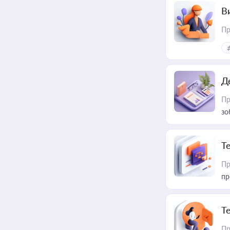
В
Пр
Д
Пр
зо
T
Пр
пр
T
Пр