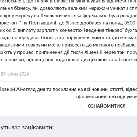
х посилок, що також впливає на фінансування від МВФ та ін
лення бізнесу, які дозволяють великим мережам уникати спл
елірну мережу на Хмельниччині, яка формально була розділ
ркетопт" на Полтавщині, де бізнес дробився на понад 350
их осіб, виплату зарплат у конвертах і ведення тіньової бухг
лада попереджає бізнес, що порушення вимог щодо мінімальн
ідакцизними товарами може призвести до масового позбавлен
ають у процесі припинення дії тисяч ліцензій через такі по
 економіки, підвищення податкової дисципліни та забезпече
,
27 квітня 2026
Повний AI-огляд дня та посилання на всі новини, статті, віде
сформований цей підсумо
ОЗНАЙОМИТИСЯ
уть вас зацікавити: