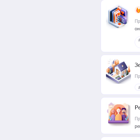
Пр
он
З
Пр
Р
Пр
ре