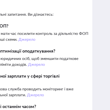
ьні запитання. Ви дізнаєтесь:
ФОП?
 мати час посилити контроль за діяльністю ФОП
нші схеми.
Джерело
оптимізації оподаткування?
о юридичних осіб, щоб зменшити податкове
ліміти доходів.
Джерело
ої зарплати у сфері торгівлі
кова служба проводить моніторинг і вже
ьної зарплати.
Джерело
і останнім часом?