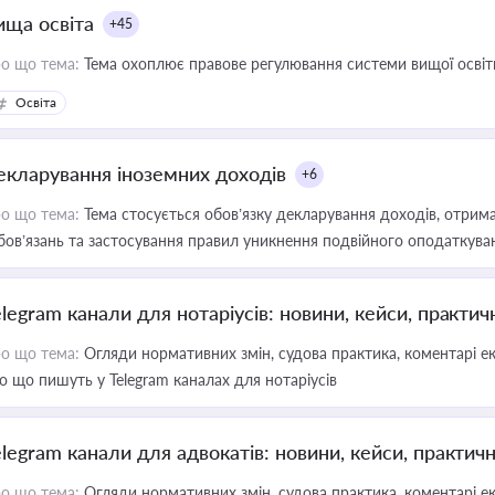
ища освіта
+45
о що тема:
Тема охоплює правове регулювання системи вищої освіти, о
Освіта
екларування іноземних доходів
+6
о що тема:
Тема стосується обов’язку декларування доходів, отрим
бов’язань та застосування правил уникнення подвійного оподаткува
elegram канали для нотаріусів: новини, кейси, практич
о що тема:
Огляди нормативних змін, судова практика, коментарі екс
о що пишуть у Telegram каналах для нотаріусів
elegram канали для адвокатів: новини, кейси, практич
о що тема:
Огляди нормативних змін, судова практика, коментарі екс