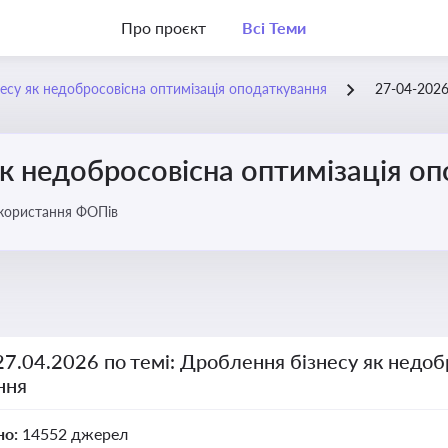
Про проєкт
Всі Теми
есу як недобросовісна оптимізація оподаткування
27-04-202
к недобросовісна оптимізація о
икористання ФОПів
27.04.2026 по темі: Дроблення бізнесу як недоб
ння
но:
14552 джерел