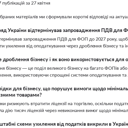
7 публікацій за 27 квітня
ібраних матеріалів ми сформували короткі відповіді на актуал
ряд України відтермінував запровадження ПДВ для 
термінував запровадження ПДВ для ФОП до 2027 року, щоб
ти ухилення від оподаткування через дроблення бізнесу та і
 дроблення бізнесу і як воно використовується для 
я бізнесу — це поділ великого бізнесу на багато ФОПів аб
ення, використовуючи спрощені системи оподаткування та 
лідки для бізнесу, що порушує вимоги щодо мінімальн
изними товарами?
и ризикують втратити ліцензії на торгівлю, оскільки подат
а дію тисяч ліцензій через невиконання вимог щодо мінімал
штабні схеми ухилення від податків викрили в Україн