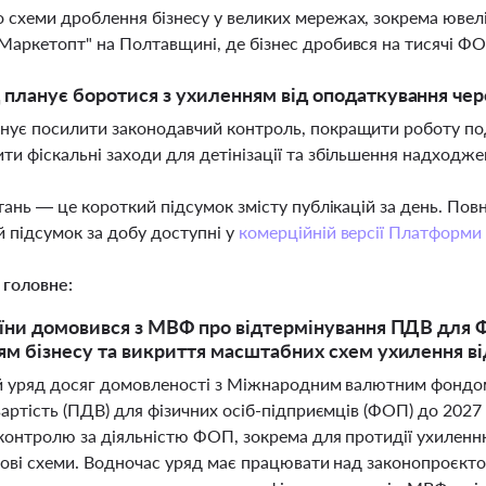
 схеми дроблення бізнесу у великих мережах, зокрема ювелі
Маркетопт" на Полтавщині, де бізнес дробився на тисячі ФОП
 планує боротися з ухиленням від оподаткування чер
нує посилити законодавчий контроль, покращити роботу под
ти фіскальні заходи для детінізації та збільшення надходж
тань — це короткий підсумок змісту публікацій за день. По
 підсумок за добу доступні у
комерційній версії Платформи
 головне:
їни домовився з МВФ про відтермінування ПДВ для 
м бізнесу та викриття масштабних схем ухилення в
й уряд досяг домовленості з Міжнародним валютним фондо
вартість (ПДВ) для фізичних осіб-підприємців (ФОП) до 2027
контролю за діяльністю ФОП, зокрема для протидії ухиленню
кові схеми. Водночас уряд має працювати над законопроєк