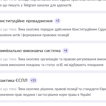
о що пишуть у Telegram каналах для адвокатів
онституційне провадження
+3
о що тема:
Тема охоплює порядок здійснення Конституційним Судом
валення актів і формування правових позицій
римінально-виконавча система
+6
о що тема:
Тема охоплює організацію та правове регулювання викона
танов виконання покарань та статус осіб, які відбувають покарання
рактика ЄСПЛ
+13
о що тема:
Тема охоплює рішення, правові позиції та стандарти Євр
умачення прав людини і застосування норм права в Україні