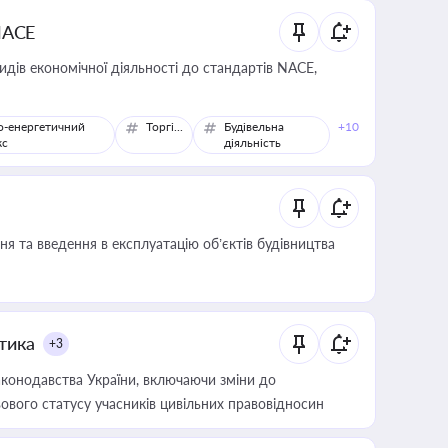
NACE
идів економічної діяльності до стандартів NACE,
о-енергетичний
Торгівля
Будівельна
+10
кс
діяльність
я та введення в експлуатацію об’єктів будівництва
итика
+3
конодавства України, включаючи зміни до
ового статусу учасників цивільних правовідносин