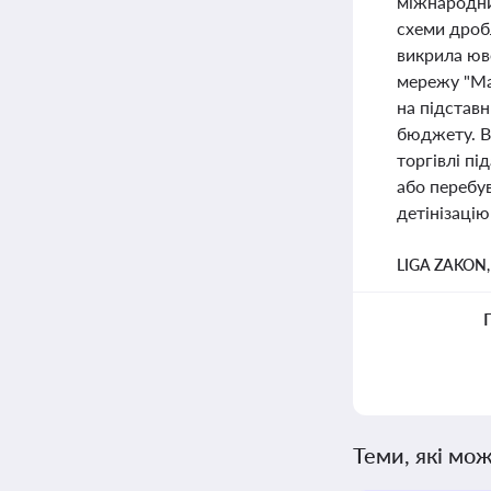
міжнародни
схеми дроб
викрила юв
мережу "Ма
на підставн
бюджету. В
торгівлі п
або перебув
детінізацію
LIGA ZAKON
Теми, які мож