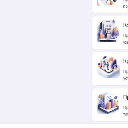
пр
К
Пр
ух
К
Пр
ус
П
Пр
тл