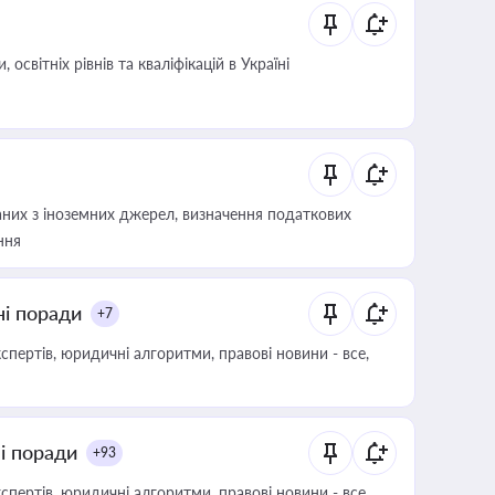
світніх рівнів та кваліфікацій в Україні
аних з іноземних джерел, визначення податкових
ння
ні поради
+7
пертів, юридичні алгоритми, правові новини - все,
ні поради
+93
пертів, юридичні алгоритми, правові новини - все,