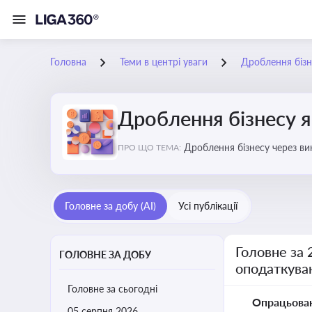
Головна
Теми в центрі уваги
Дроблення бізн
Дроблення бізнесу я
Дроблення бізнесу через в
ПРО ЩО ТЕМА:
Головне за добу (AI)
Усі публікації
Головне за 
ГОЛОВНЕ ЗА ДОБУ
оподаткува
Головне за сьогодні
Опрацьова
05 серпня 2026