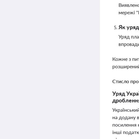
Виявлено
мережі "
Як уряд
Уряд пла
впровади
Кожне з пи
розширений
Стисло про
Уряд Укра
дроблення
Українськи
на додану 
посилення 
інші подат