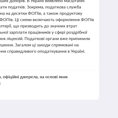
ших донорів. В Україні виявлено масштабні
ати податків. Зокрема, податкова служба
ена на десятки ФОПів, а також продуктову
0 ФОПів. Ці схеми включають оформлення ФОПів
алтерії, що призводить до значних втрат
ої зарплати працівників у сфері роздрібної
ня ліцензій. Податкові органи вже припинили
рушення. Загалом ці заходи спрямовані на
ння справедливого оподаткування в Україні.
о, офіційні джерела, на основі яких
к