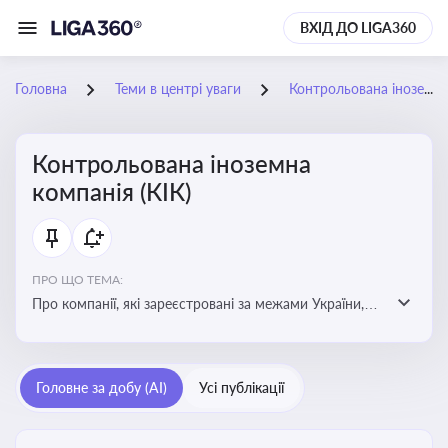
ВХІД ДО LIGA360
Головна
Теми в центрі уваги
Контрольована іноземна компанія (КІК)
Контрольована іноземна
компанія (КІК)
ПРО ЩО ТЕМА:
Про компанії, які зареєстровані за межами України,
але знаходяться під контролем українських
резидентів. КІК повинні звітувати перед податковими
органами України щодо своїх доходів і витрат
Головне за добу (AI)
Усі публікації