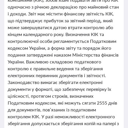
одночасно з річною декларацією про майновий стан
і доходи. Звіт має містити фінансову звітність КІК,
що підтверджує прибуток за звітний період, який
може завершуватися датою втрати контролю або
кінцем календарного року. Визначення КІК та
контролюючої особи регламентується Податковим
кодексом України, а форма звіту та порядок його
подання затверджені наказом Міністерства фінансів
України. Важливою складовою податкового
контролю є правильне ведення та зберігання
електронних первинних документів і звітності.
Законодавство вимагає зберігати електронні
документи у форматі, що забезпечує перевірку їх
цілісності, протягом строків, визначених
Податковим кодексом, які можуть сягати 2555 днів
для документів, пов’язаних із податковим
контролем КІК. У разі неможливості електронного
зберігання допускається зберігання копій на папері з