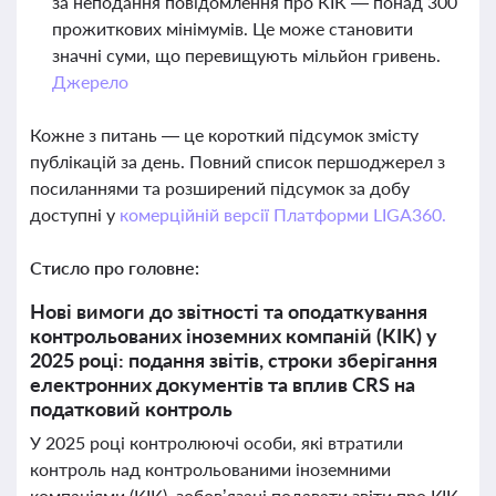
за неподання повідомлення про КІК — понад 300
прожиткових мінімумів. Це може становити
значні суми, що перевищують мільйон гривень.
Джерело
Кожне з питань — це короткий підсумок змісту
публікацій за день. Повний список першоджерел з
посиланнями та розширений підсумок за добу
доступні у
комерційній версії Платформи LIGA360.
Стисло про головне:
Нові вимоги до звітності та оподаткування
контрольованих іноземних компаній (КІК) у
2025 році: подання звітів, строки зберігання
електронних документів та вплив CRS на
податковий контроль
У 2025 році контролюючі особи, які втратили
контроль над контрольованими іноземними
компаніями (КІК), зобов’язані подавати звіти про КІК