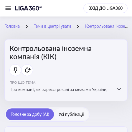
ВХІД ДО LIGA360
Головна
Теми в центрі уваги
Контрольована іноземна компанія (КІК)
Контрольована іноземна
компанія (КІК)
ПРО ЩО ТЕМА:
Про компанії, які зареєстровані за межами України,
але знаходяться під контролем українських
резидентів. КІК повинні звітувати перед податковими
органами України щодо своїх доходів і витрат
Головне за добу (AI)
Усі публікації