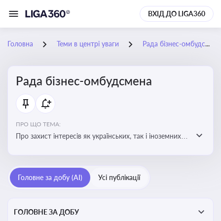
ВХІД ДО LIGA360
Головна
Теми в центрі уваги
Рада бізнес-омбудсмена
Рада бізнес-омбудсмена
ПРО ЩО ТЕМА:
Про захист інтересів як українських, так і іноземних
підприємств, що ведуть бізнес в Україні, перед
органами публічної влади. Рекомендації та практики
Головне за добу (AI)
Усі публікації
ГОЛОВНЕ ЗА ДОБУ