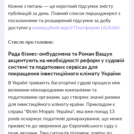
Кожне з питань — це короткий підсумок змісту
публікацій за день. Повний список першоджерел з
посиланнями та розширений підсумок за добу
доступні у
комерційній версії Платформи LIGA360.
Стисло про головне:
Рада бізнес-омбудсмена та Роман Ващук
акцентують на необхідності реформ у судовій
системі та податкових сервісах для
покращення інвестиційного клімату України
В Україні тривають багаторічні судові процеси між
великими міжнародними компаніями та
податковими органами, що створює значні ризики
для інвестиційного клімату країни. Прикладом є
справа "Філіп Морріс Україна", яка вже понад 13
років оскаржує податкові донарахування, що може
призвести до звернення до Європейського суду з
прав людини. Така ситуація підриває довіру до