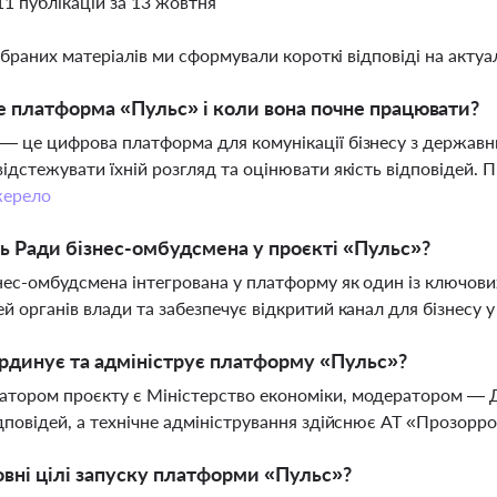
11 публікацій за 13 жовтня
ібраних матеріалів ми сформували короткі відповіді на актуал
 платформа «Пульс» і коли вона почне працювати?
— це цифрова платформа для комунікації бізнесу з державн
відстежувати їхній розгляд та оцінювати якість відповідей. П
ерело
ь Ради бізнес-омбудсмена у проєкті «Пульс»?
нес-омбудсмена інтегрована у платформу як один із ключови
ей органів влади та забезпечує відкритий канал для бізнесу 
рдинує та адмініструє платформу «Пульс»?
тором проєкту є Міністерство економіки, модератором — 
ідповідей, а технічне адміністрування здійснює АТ «Прозор
овні цілі запуску платформи «Пульс»?