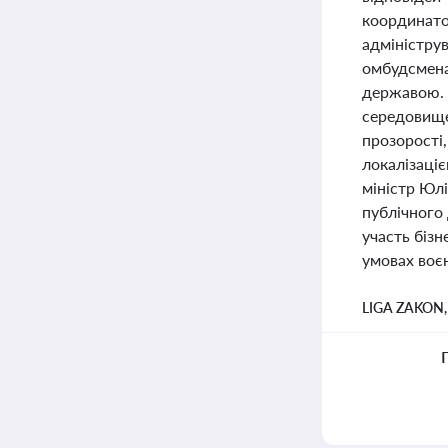
координато
адміністру
омбудсмена,
державою. 
середовище
прозорості,
локалізаціє
міністр Юл
публічного 
участь біз
умовах воєн
LIGA ZAKON