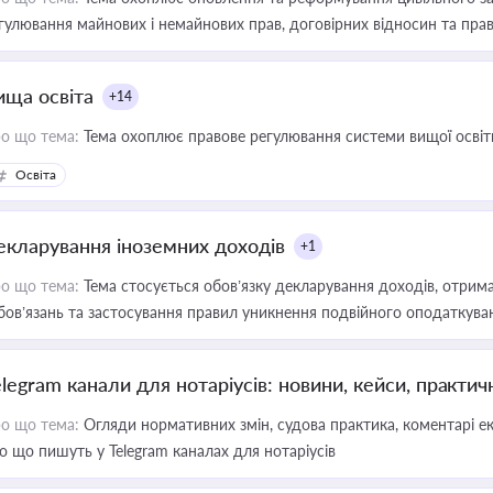
гулювання майнових і немайнових прав, договірних відносин та прав
ища освіта
+14
о що тема:
Тема охоплює правове регулювання системи вищої освіти, о
Освіта
екларування іноземних доходів
+1
о що тема:
Тема стосується обов’язку декларування доходів, отрим
бов’язань та застосування правил уникнення подвійного оподаткува
elegram канали для нотаріусів: новини, кейси, практич
о що тема:
Огляди нормативних змін, судова практика, коментарі екс
о що пишуть у Telegram каналах для нотаріусів