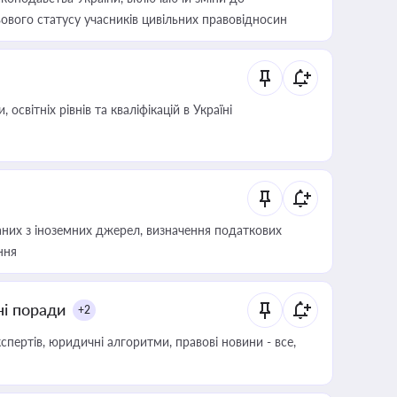
ового статусу учасників цивільних правовідносин
світніх рівнів та кваліфікацій в Україні
аних з іноземних джерел, визначення податкових
ння
ні поради
+2
пертів, юридичні алгоритми, правові новини - все,