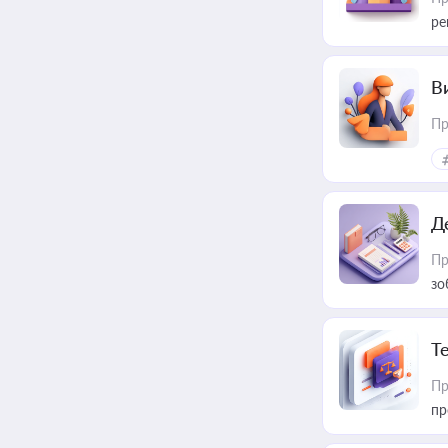
ре
В
Пр
Д
Пр
зо
T
Пр
пр