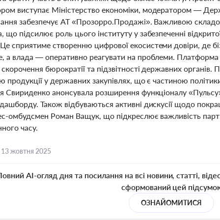
ром виступає Міністерство економіки, модератором — Держ
вання забезпечує АТ «Прозорро.Продажі». Важливою складов
 що підсилює роль цього інституту у забезпеченні відкрито
Це сприятиме створенню цифрової екосистеми довіри, де бі
, а влада — оперативно реагувати на проблеми. Платформа
 скорочення бюрократії та підзвітності державних органів.
ю продукції у державних закупівлях, що є частиною політик
ія Свириденко анонсувала розширення функціоналу «Пульсу»,
дашборду. Також відбуваються активні дискусії щодо покращ
нес-омбудсмен Роман Ващук, що підкреслює важливість парт
ного часу.
,
13 жовтня 2025
Повний AI-огляд дня та посилання на всі новини, статті, віде
сформований цей підсумо
ОЗНАЙОМИТИСЯ