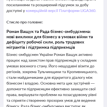
посиланнями та розширений підсумок за добу
доступні у
комерційній версії Платформи LIGA360.
Стисло про головне:
Роман Ващук та Рада бізнес-омбудсмена:
нові виклики для бізнесу в умовах війни та
дефіциту робочої сили, роль трудових
мігрантів і підтримка підприємців
Бізнес-омбудсмен України Роман Ващук активно
працює над захистом прав підприємців у складних
умовах воєнного стану. Його нещодавні візити до
регіонів, зокрема Тульчинщини та Кропивницького,
стали майданчиками для відкритого діалогу між
бізнесом і владою. Основна мета цих зустрічей —
допомогти підприємцям ефективно захищати свої
права, вирішувати проблеми на позасудовому рівні
та сприяти створенню прозорих умов для ведення
бізнесу. Рада бізнес-омбудсмена виступає як