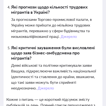
Які прогнози щодо кількості трудових
мігрантів в Україні?
За прогнозами Торгово-промислової палати, в
Україну може приїхати до мільйона трудових
мігрантів, переважно у сфери будівництва та
низькокваліфікованої праці.
Джерело
Які критичні зауваження були висловлені
щодо заяв бізнес-омбудсмена про
мігрантів?
Деякі військові та політики критикували заяви
Ващука, підкреслюючи важливість національної
ідентичності та ставлення до країни, вважаючи,
що такі заяви можуть бути сприйняті
неоднозначно.
Джерело
Кожне з питань — це короткий підсумок змісту
публікацій за день. Повний список першоджерел з