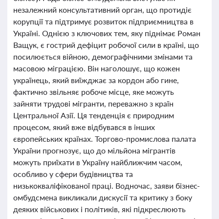
незалежний консультативний орган, що протидіє
корупції та підтримує розвиток підприємництва в
Україні. Однією з ключових тем, яку піднімає Роман
Ващук, є гострий дефіцит робочої сили в країні, що
посилюється війною, демографічними змінами та
масовою міграцією. Він наголошує, що кожен
українець, який виїжджає за кордон або гине,
фактично звільняє робоче місце, яке можуть
зайняти трудові мігранти, переважно з країн
Центральної Азії. Ця тенденція є природним
процесом, який вже відбувався в інших
європейських країнах. Торгово-промислова палата
України прогнозує, що до мільйона мігрантів
можуть приїхати в Україну найближчим часом,
особливо у сфери будівництва та
низькокваліфікованої праці. Водночас, заяви бізнес-
омбудсмена викликали дискусії та критику з боку
деяких військових і політиків, які підкреслюють