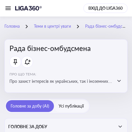
ВХІД ДО LIGA360
Головна
Теми в центрі уваги
Рада бізнес-омбудсмена
Рада бізнес-омбудсмена
ПРО ЩО ТЕМА:
Про захист інтересів як українських, так і іноземних
підприємств, що ведуть бізнес в Україні, перед
органами публічної влади. Рекомендації та практики
Головне за добу (AI)
Усі публікації
ГОЛОВНЕ ЗА ДОБУ