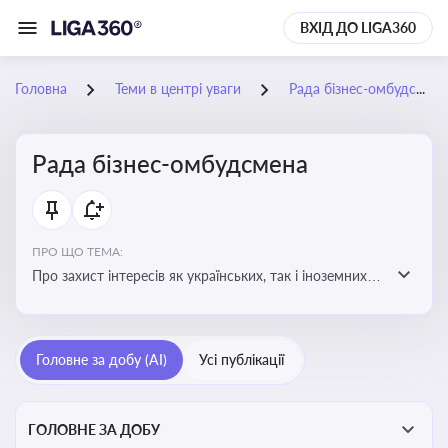
ВХІД ДО LIGA360
Головна
Теми в центрі уваги
Рада бізнес-омбудсмена
Рада бізнес-омбудсмена
ПРО ЩО ТЕМА:
Про захист інтересів як українських, так і іноземних
підприємств, що ведуть бізнес в Україні, перед
органами публічної влади. Рекомендації та практики
Головне за добу (AI)
Усі публікації
ГОЛОВНЕ ЗА ДОБУ