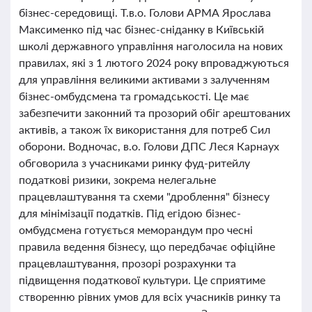
бізнес-середовищі. Т.в.о. Голови АРМА Ярослава
Максименко під час бізнес-сніданку в Київській
школі державного управління наголосила на нових
правилах, які з 1 лютого 2024 року впроваджуються
для управління великими активами з залученням
бізнес-омбудсмена та громадськості. Це має
забезпечити законний та прозорий обіг арештованих
активів, а також їх використання для потреб Сил
оборони. Водночас, в.о. Голови ДПС Леся Карнаух
обговорила з учасниками ринку фуд-ритейлу
податкові ризики, зокрема нелегальне
працевлаштування та схеми "дроблення" бізнесу
для мінімізації податків. Під егідою бізнес-
омбудсмена готується меморандум про чесні
правила ведення бізнесу, що передбачає офіційне
працевлаштування, прозорі розрахунки та
підвищення податкової культури. Це сприятиме
створенню рівних умов для всіх учасників ринку та