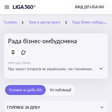
ВХІД ДО LIGA360
Головна
Теми в центрі уваги
Рада бізнес-омбудсмена
Рада бізнес-омбудсмена
ПРО ЩО ТЕМА:
Про захист інтересів як українських, так і іноземних
підприємств, що ведуть бізнес в Україні, перед
органами публічної влади. Рекомендації та практики
Головне за добу (AI)
Усі публікації
ГОЛОВНЕ ЗА ДОБУ