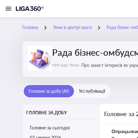
Головна
Теми в центрі уваги
Рада бізнес-ом
Рада бізнес-омбудс
Про захист інтересів як укр
ПРО ЩО ТЕМА:
практики
Головне за добу (AI)
Усі публікації
ГОЛОВНЕ ЗА ДОБУ
Головне за 
Головне за сьогодні
Опрацьова
07 серпня 2026