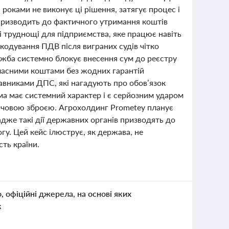
роками не виконує ці рішення, затягує процес і
 призводить до фактичного утримання коштів
і труднощі для підприємства, яке працює навіть
кодування ПДВ після виграних судів чітко
лужба системно блокує внесення сум до реєстру
ласними коштами без жодних гарантій
тавниками ДПС, які нагадують про обов’язок
ема має системний характер і є серйозним ударом
ключовою зброєю. Агрохолдинг Prometey планує
адже такі дії державних органів призводять до
гу. Цей кейс ілюструє, як держава, не
сть країни.
о, офіційні джерела, на основі яких
к