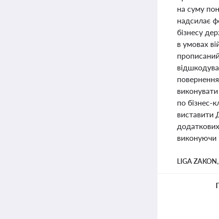
на суму пон
надсилає ф
бізнесу де
в умовах в
прописаний
відшкодува
повернення
виконувати 
по бізнес-к
виставити Д
додаткових 
виконуючи в
LIGA ZAKON