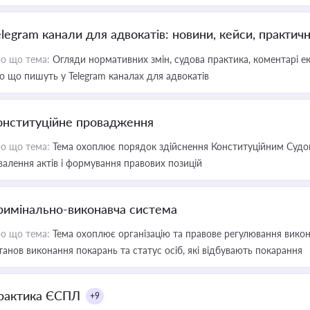
elegram канали для адвокатів: новини, кейси, практич
о що тема:
Огляди нормативних змін, судова практика, коментарі екс
о що пишуть у Telegram каналах для адвокатів
онституційне провадження
о що тема:
Тема охоплює порядок здійснення Конституційним Судом
валення актів і формування правових позицій
римінально-виконавча система
о що тема:
Тема охоплює організацію та правове регулювання викона
танов виконання покарань та статус осіб, які відбувають покарання
рактика ЄСПЛ
+9