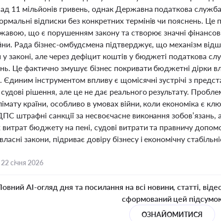
ад 11 мільйонів гривень, однак Державна податкова служба 
ормальні відписки без конкретних термінів чи пояснень. Це
ржавою, що є порушенням закону та створює значні фінансов
ійни. Рада бізнес-омбудсмена підтверджує, що механізм відш
 у законі, але через дефіцит коштів у бюджеті податкова с
нь. Це фактично змушує бізнес покривати бюджетні дірки в
. Єдиним інструментом впливу є щомісячні зустрічі з предс
судові рішення, але це не дає реального результату. Пробл
лімату країни, особливо в умовах війни, коли економіка є 
ПС штрафні санкції за несвоєчасне виконання зобов’язань, 
витрат бюджету на пені, судові витрати та правничу допомо
ласні закони, підриває довіру бізнесу і економічну стабільні
,
22 січня 2026
Повний AI-огляд дня та посилання на всі новини, статті, віде
сформований цей підсумо
ОЗНАЙОМИТИСЯ