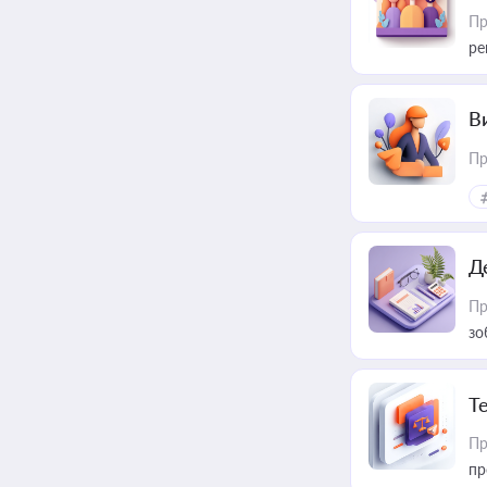
Пр
ре
В
Пр
Д
Пр
зо
T
Пр
пр