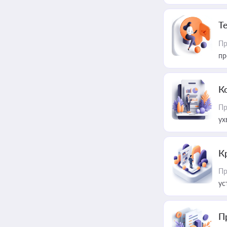
T
Пр
пр
К
Пр
ух
К
Пр
ус
П