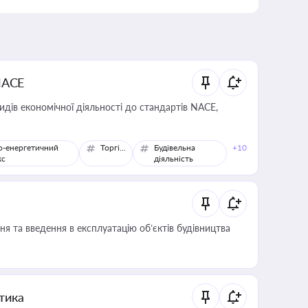
NACE
идів економічної діяльності до стандартів NACE,
о-енергетичний
Торгівля
Будівельна
+10
кс
діяльність
я та введення в експлуатацію об’єктів будівництва
итика