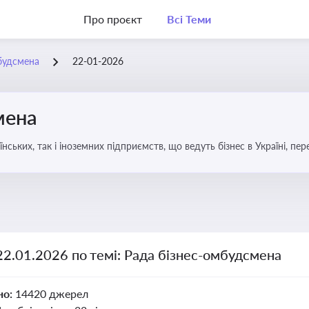
Про проєкт
Всі Теми
будсмена
22-01-2026
мена
аїнських, так і іноземних підприємств, що ведуть бізнес в Україні, пе
22.01.2026 по темі: Рада бізнес-омбудсмена
но:
14420 джерел