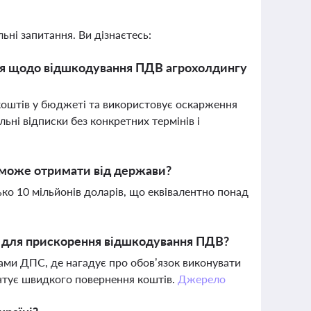
ьні запитання. Ви дізнаєтесь:
ня щодо відшкодування ПДВ агрохолдингу
коштів у бюджеті та використовує оскарження
ьні відписки без конкретних термінів і
 може отримати від держави?
ко 10 мільйонів доларів, що еквівалентно понад
є для прискорення відшкодування ПДВ?
ами ДПС, де нагадує про обов’язок виконувати
антує швидкого повернення коштів.
Джерело