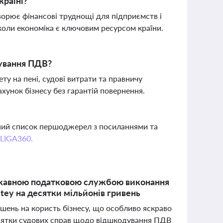
країні?
ворює фінансові труднощі для підприємств і
 коли економіка є ключовим ресурсом країни.
дування ПДВ?
у на пені, судові витрати та правничу
хунок бізнесу без гарантій повернення.
вний список першоджерел з посиланнями та
 LIGA360.
ржавною податковою службою виконання
ey на десятки мільйонів гривень
шень на користь бізнесу, що особливо яскраво
есятки судових справ щодо відшкодування ПДВ