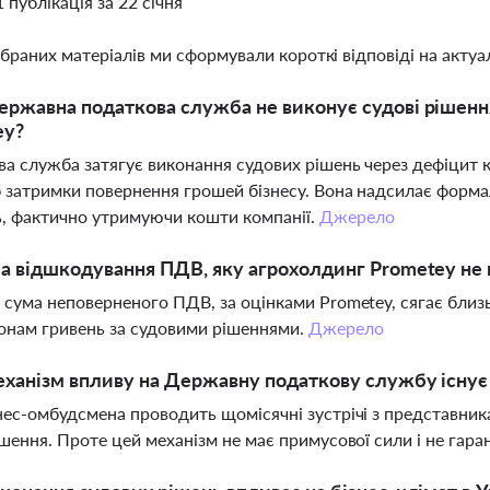
1 публікація за 22 січня
ібраних матеріалів ми сформували короткі відповіді на актуал
ержавна податкова служба не виконує судові рішен
ey?
а служба затягує виконання судових рішень через дефіцит 
б затримки повернення грошей бізнесу. Вона надсилає формал
, фактично утримуючи кошти компанії.
Джерело
а відшкодування ПДВ, яку агрохолдинг Prometey не
 сума неповерненого ПДВ, за оцінками Prometey, сягає близь
онам гривень за судовими рішеннями.
Джерело
ханізм впливу на Державну податкову службу існу
нес-омбудсмена проводить щомісячні зустрічі з представник
ішення. Проте цей механізм не має примусової сили і не гар