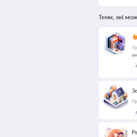
Теми, які мож
Пр
он
З
Пр
Р