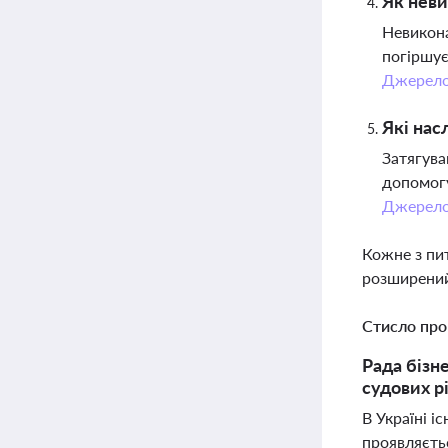
Як неви
Невикона
погіршує
Джерел
Які нас
Затягува
допомогу
Джерел
Кожне з пи
розширений
Стисло про
Рада бізн
судових р
В Україні 
проявляєть