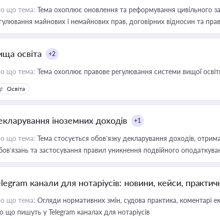
о що тема:
Тема охоплює оновлення та реформування цивільного за
гулювання майнових і немайнових прав, договірних відносин та прав
ища освіта
+2
о що тема:
Тема охоплює правове регулювання системи вищої освіти, о
Освіта
екларування іноземних доходів
+1
о що тема:
Тема стосується обов’язку декларування доходів, отрим
бов’язань та застосування правил уникнення подвійного оподаткува
elegram канали для нотаріусів: новини, кейси, практич
о що тема:
Огляди нормативних змін, судова практика, коментарі екс
о що пишуть у Telegram каналах для нотаріусів