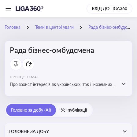
ВХІД ДО LIGA360
Головна
Теми в центрі уваги
Рада бізнес-омбудсмена
Рада бізнес-омбудсмена
ПРО ЩО ТЕМА:
Про захист інтересів як українських, так і іноземних
підприємств, що ведуть бізнес в Україні, перед
органами публічної влади. Рекомендації та практики
Головне за добу (AI)
Усі публікації
ГОЛОВНЕ ЗА ДОБУ