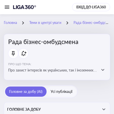
ВХІД ДО LIGA360
Головна
Теми в центрі уваги
Рада бізнес-омбудсмена
Рада бізнес-омбудсмена
ПРО ЩО ТЕМА:
Про захист інтересів як українських, так і іноземних
підприємств, що ведуть бізнес в Україні, перед
органами публічної влади. Рекомендації та практики
Головне за добу (AI)
Усі публікації
ГОЛОВНЕ ЗА ДОБУ