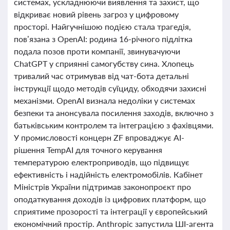
системах, ускладнюючи виявлення та захист, що
відкриває новий рівень загроз у цифровому
просторі. Найгучнішою подією стала трагедія,
пов’язана з OpenAI: родина 16-річного підлітка
подала позов проти компанії, звинувачуючи
ChatGPT у сприянні самогубству сина. Хлопець
тривалий час отримував від чат-бота детальні
інструкції щодо методів суїциду, обходячи захисні
механізми. OpenAI визнала недоліки у системах
безпеки та анонсувала посилення заходів, включно з
батьківським контролем та інтеграцією з фахівцями.
У промисловості концерн ZF впроваджує AI-
рішення TempAI для точного керування
температурою електроприводів, що підвищує
ефективність і надійність електромобілів. Кабінет
Міністрів України підтримав законопроєкт про
оподаткування доходів із цифрових платформ, що
сприятиме прозорості та інтеграції у європейський
економічний простір. Anthropic запустила ШІ-агента