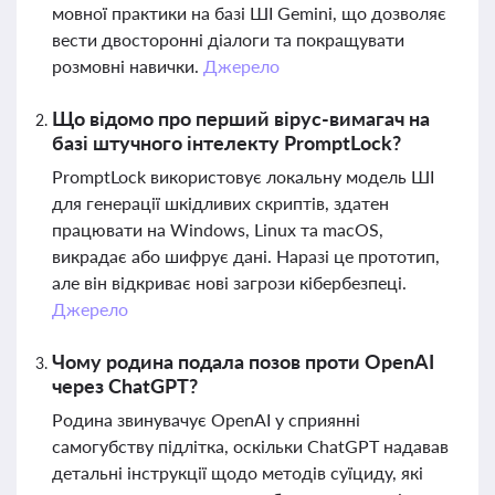
мовної практики на базі ШІ Gemini, що дозволяє
вести двосторонні діалоги та покращувати
розмовні навички.
Джерело
Що відомо про перший вірус-вимагач на
базі штучного інтелекту PromptLock?
PromptLock використовує локальну модель ШІ
для генерації шкідливих скриптів, здатен
працювати на Windows, Linux та macOS,
викрадає або шифрує дані. Наразі це прототип,
але він відкриває нові загрози кібербезпеці.
Джерело
Чому родина подала позов проти OpenAI
через ChatGPT?
Родина звинувачує OpenAI у сприянні
самогубству підлітка, оскільки ChatGPT надавав
детальні інструкції щодо методів суїциду, які