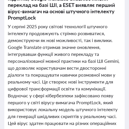
переклад на базі ШІ, а ESET виявляє перший
вірус-вимагач на основі штучного інтелекту
PromptLock
У серпні 2025 року світові технології штучного
інтелекту продовжують стрімко розвиватися,
демонструючи як нові можливості, так і виклики.
Google Translate отримав значне оновлення,
інтегрувавши функції живого перекладу та
персоналізованої мовної практики на базі ШІ Gemini,
що дозволяє користувачам вести двосторонні
діалоги та покращувати навички розмовної мови у
реальному часі. Це створює нові інструменти для
цифрової трансформації освіти та комунікації.
Водночас у сфері кібербезпеки зафіксовано появу
першого у світі вірусу-вимагача PromptLock, який
використовує локальну модель штучного інтелекту
для генерації шкідливих скриптів у реальному часі.
Цей вірус здатен працювати на різних операційних