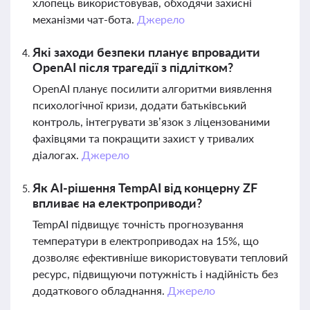
хлопець використовував, обходячи захисні
механізми чат-бота.
Джерело
Які заходи безпеки планує впровадити
OpenAI після трагедії з підлітком?
OpenAI планує посилити алгоритми виявлення
психологічної кризи, додати батьківський
контроль, інтегрувати зв’язок з ліцензованими
фахівцями та покращити захист у тривалих
діалогах.
Джерело
Як AI-рішення TempAI від концерну ZF
впливає на електроприводи?
TempAI підвищує точність прогнозування
температури в електроприводах на 15%, що
дозволяє ефективніше використовувати тепловий
ресурс, підвищуючи потужність і надійність без
додаткового обладнання.
Джерело