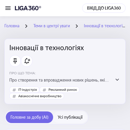
ВХІД ДО LIGA360
Головна
Теми в центрі уваги
Інновації в технологіях
Інновації в технологіях
ПРО ЩО ТЕМА:
Про створення та впровадження нових рішень, які
покращують ефективність, функціональність або
IT-індустрія
Рекламний ринок
можливості технологічних продуктів і процесів.
Авіакосмічне виробництво
Штучний інтелект та його використання
Головне за добу (AI)
Усі публікації