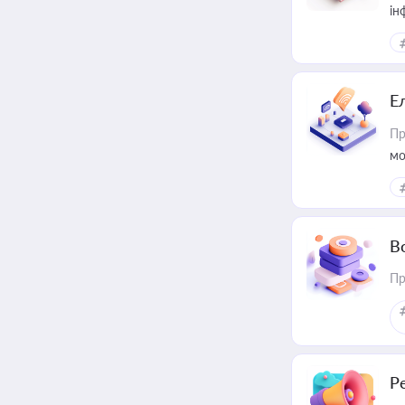
ін
Е
Пр
мо
В
Пр
Р