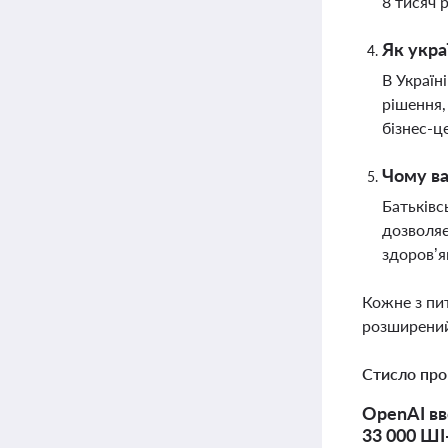
8 тисяч 
Як укра
В Україн
рішення,
бізнес-ц
Чому ва
Батьківс
дозволяє
здоров’
Кожне з пи
розширений
Стисло про
OpenAI вв
33 000 ШІ-