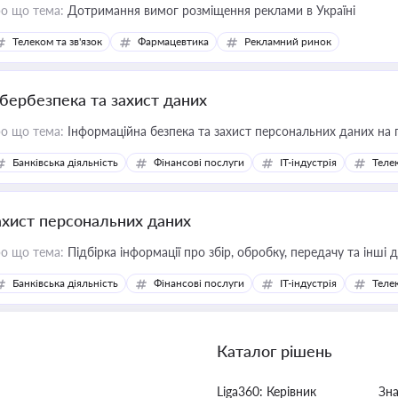
о що тема:
Дотримання вимог розміщення реклами в Україні
Телеком та зв'язок
Фармацевтика
Рекламний ринок
ібербезпека та захист даних
о що тема:
Інформаційна безпека та захист персональних даних на 
Банківська діяльність
Фінансові послуги
IT-індустрія
Телек
ахист персональних даних
о що тема:
Підбірка інформації про збір, обробку, передачу та інші
Банківська діяльність
Фінансові послуги
IT-індустрія
Телек
Каталог рішень
Liga360: Керівник
Зн