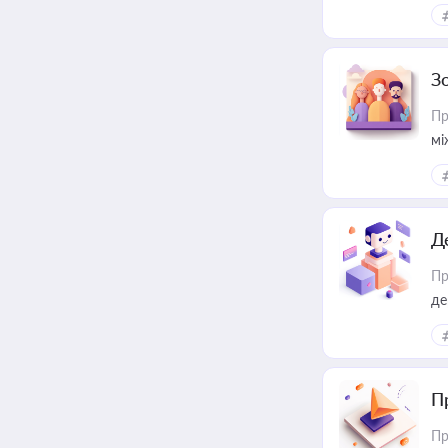
за
З
Пр
мі
Д
Пр
де
П
Пр