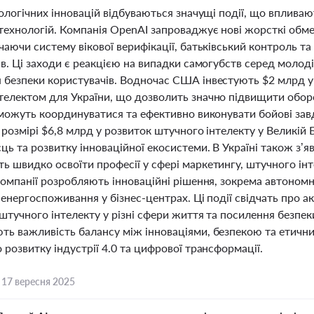
нологічних інновацій відбуваються значущі події, що впливаю
 технологій. Компанія OpenAI запроваджує нові жорсткі обм
чаючи систему вікової верифікації, батьківський контроль 
ів. Ці заходи є реакцією на випадки самогубств серед молоді,
 безпеки користувачів. Водночас США інвестують $2 млрд у
телектом для України, що дозволить значно підвищити оборон
і можуть координуватися та ефективно виконувати бойові за
у розмірі $6,8 млрд у розвиток штучного інтелекту у Великі
ць та розвитку інноваційної екосистеми. В Україні також з’яв
 швидко освоїти професії у сфері маркетингу, штучного інт
компанії розробляють інноваційні рішення, зокрема автоном
 енергоспоживання у бізнес-центрах. Ці події свідчать про а
штучного інтелекту у різні сфери життя та посилення безпек
ть важливість балансу між інноваціями, безпекою та етичн
 розвитку індустрії 4.0 та цифрової трансформації.
,
17 вересня 2025