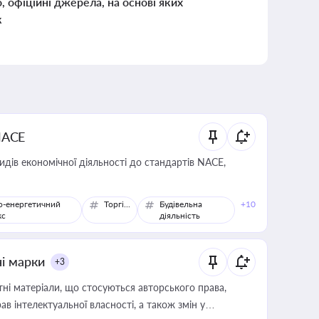
о, офіційні джерела, на основі яких
к
NACE
идів економічної діяльності до стандартів NACE,
о-енергетичний
Торгівля
Будівельна
+10
кс
діяльність
ні марки
+3
тні матеріали, що стосуються авторського права,
в інтелектуальної власності, а також змін у