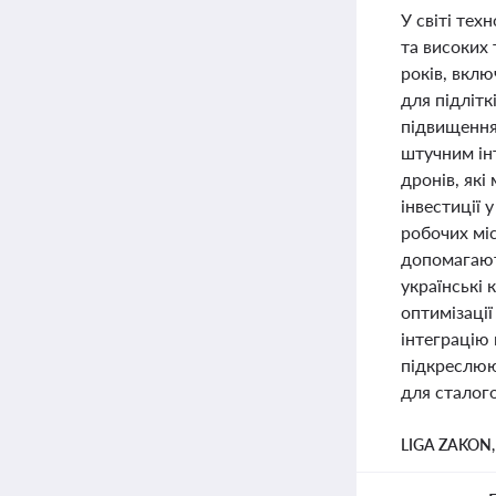
У світі тех
та високих
років, вклю
для підлітк
підвищення
штучним ін
дронів, як
інвестиції 
робочих міс
допомагають
українські 
оптимізації
інтеграцію 
підкреслюю
для сталого
LIGA ZAKON