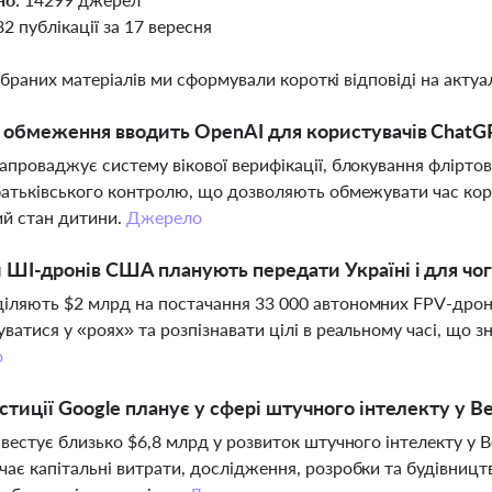
82 публікації за 17 вересня
ібраних матеріалів ми сформували короткі відповіді на актуал
і обмеження вводить OpenAI для користувачів ChatGP
апроваджує систему вікової верифікації, блокування фліртов
батьківського контролю, що дозволяють обмежувати час ко
й стан дитини.
Джерело
 ШІ-дронів США планують передати Україні і для чог
ляють $2 млрд на постачання 33 000 автономних FPV-дронів
ватися у «роях» та розпізнавати цілі в реальному часі, що 
о
естиції Google планує у сфері штучного інтелекту у В
нвестує близько $6,8 млрд у розвиток штучного інтелекту у В
ає капітальні витрати, дослідження, розробки та будівницт