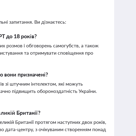
ьні запитання. Ви дізнаєтесь:
T до 18 років?
их розмов і обговорень самогубств, а також
ристування та отримувати сповіщення про
о вони призначені?
 зі штучним інтелектом, які можуть
значно підвищить обороноздатність України.
еликій Британії?
еликій Британії протягом наступних двох років,
во дата-центру, з очікуваним створенням понад