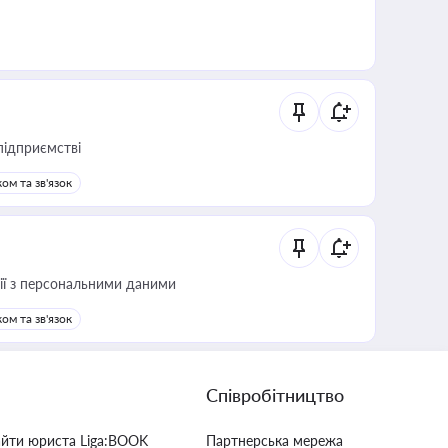
підприємстві
ом та зв'язок
 дії з персональними даними
ом та зв'язок
Співробітництво
айти юриста Liga:BOOK
Партнерська мережа