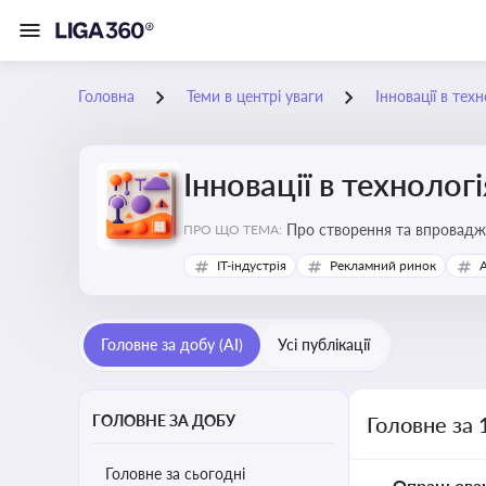
Головна
Теми в центрі уваги
Інновації в тех
Інновації в технолог
Про створення та впровадже
ПРО ЩО ТЕМА:
процесів. Штучний інтелект
IT-індустрія
Рекламний ринок
Головне за добу (AI)
Усі публікації
ГОЛОВНЕ ЗА ДОБУ
Головне за 
Головне за сьогодні
Опрацьова