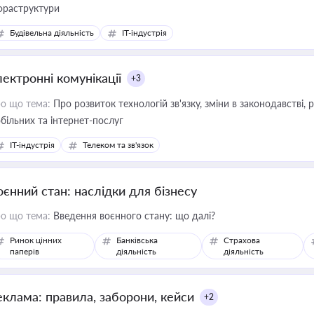
фраструктури
Будівельна діяльність
IT-індустрія
лектронні комунікації
+3
о що тема:
Про розвиток технологій зв'язку, зміни в законодавстві, 
більних та інтернет-послуг
IT-індустрія
Телеком та зв'язок
оєнний стан: наслідки для бізнесу
о що тема:
Введення воєнного стану: що далі?
Ринок цінних
Банківська
Страхова
паперів
діяльність
діяльність
еклама: правила, заборони, кейси
+2