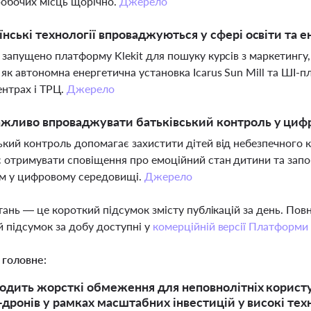
робочих місць щорічно.
Джерело
їнські технології впроваджуються у сфері освіти та
і запущено платформу Klekit для пошуку курсів з маркетингу
 як автономна енергетична установка Icarus Sun Mill та ШІ-
ентрах і ТРЦ.
Джерело
жливо впроваджувати батьківський контроль у цифро
ький контроль допомагає захистити дітей від небезпечного 
 отримувати сповіщення про емоційний стан дитини та запоб
ям у цифровому середовищі.
Джерело
тань — це короткий підсумок змісту публікацій за день. По
 підсумок за добу доступні у
комерційній версії Платформи
 головне:
одить жорсткі обмеження для неповнолітніх користу
дронів у рамках масштабних інвестицій у високі техно