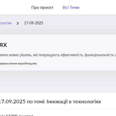
Про проєкт
Всі Теми
нологіях
17-09-2025
іях
ння нових рішень, які покращують ефективність, функціональність 
 та його використання
Авіакосмічне виробництво
17.09.2025 по темі: Інновації в технологіях
но:
14299 джерел