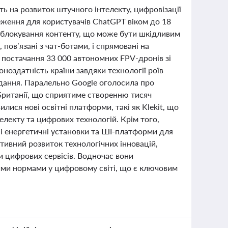
ть на розвиток штучного інтелекту, цифровізації
еження для користувачів ChatGPT віком до 18
та блокування контенту, що може бути шкідливим
 пов’язані з чат-ботами, і спрямовані на
 постачання 33 000 автономних FPV-дронів зі
оздатність країни завдяки технології роїв
вдання. Паралельно Google оголосила про
й Британії, що сприятиме створенню тисяч
илися нові освітні платформи, такі як Klekit, що
електу та цифрових технологій. Крім того,
ні енергетичні установки та ШІ-платформи для
ктивний розвиток технологічних інновацій,
и цифрових сервісів. Водночас вони
ими нормами у цифровому світі, що є ключовим