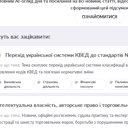
Повний AI-огляд дня та посилання на всі новини, статті, віде
сформований цей підсумо
ОЗНАЙОМИТИСЯ
уть вас зацікавити:
Перехід української системи КВЕД до стандартів 
о що тема:
Тема охоплює перехід української системи класифікації в
овлення кодів КВЕД та пов'язані нормативні зміни
Банківська
Страхова
Фінансові
Паливн
діяльність
діяльність
послуги
компле
нтелектуальна власність, авторське право і торговель
о що тема:
Новини, офіційні роз’яснення, судова практику та експер
єстрації та захисту торговельних марок, боротьби з порушеннями пра