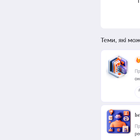
Теми, які мож
Пр
он
І
Пр
ре