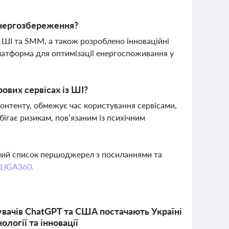
 енергозбереження?
, ШІ та SMM, а також розроблено інноваційні
платформа для оптимізації енергоспоживання у
вих сервісах із ШІ?
контенту, обмежує час користування сервісами,
ігає ризикам, пов’язаним із психічним
вний список першоджерел з посиланнями та
 LIGA360.
вачів ChatGPT та США постачають Україні
логії та інновації