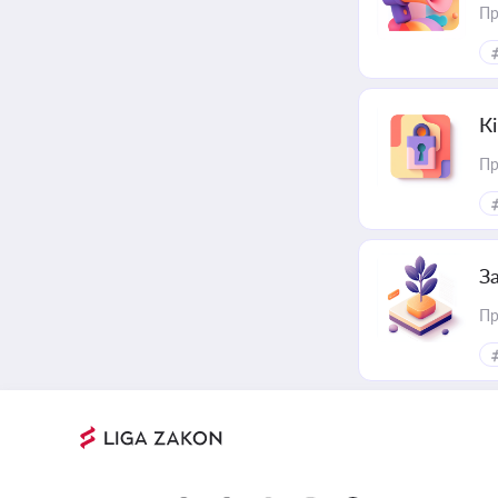
Пр
К
Пр
З
Пр