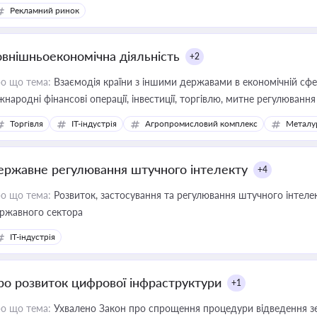
конодавстві у цій сфері
Рекламний ринок
овнішньоекономічна діяльність
+2
о що тема:
Взаємодія країни з іншими державами в економічній сфері
жнародні фінансові операції, інвестиції, торгівлю, митне регулювання
Торгівля
IT-індустрія
Агропромисловий комплекс
Металу
ержавне регулювання штучного інтелекту
+4
о що тема:
Розвиток, застосування та регулювання штучного інтелек
ржавного сектора
IT-індустрія
ро розвиток цифрової інфраструктури
+1
о що тема:
Ухвалено Закон про спрощення процедури відведення зе