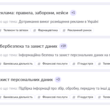
еклама: правила, заборони, кейси
+1
о що тема:
Дотримання вимог розміщення реклами в Україні
Телеком та зв'язок
Фармацевтика
Рекламний ринок
ібербезпека та захист даних
+59
о що тема:
Інформаційна безпека та захист персональних даних на 
Банківська діяльність
Фінансові послуги
IT-індустрія
Телек
ахист персональних даних
+3
о що тема:
Підбірка інформації про збір, обробку, передачу та інші
Банківська діяльність
Фінансові послуги
IT-індустрія
Телек