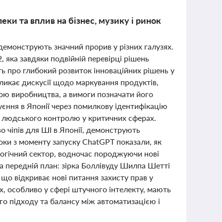
еки та вплив на бізнес, музику і ринок
, демонструють значний прорив у різних галузях.
яка завдяки подвійній перевірці рішень
ть про глибокий розвиток інноваційних рішень у
кликає дискусії щодо маркування продуктів,
ою виробництва, а вимоги позначати його
уєння в Японії через помилкову ідентифікацію
і людського контролю у критичних сферах.
во чіпів для ШІ в Японії, демонструють
роки з моменту запуску ChatGPT показали, як
логічний сектор, водночас породжуючи нові
а передній план: зірка Боллівуду Шилпа Шетті
що відкриває нові питання захисту прав у
ях, особливо у сфері штучного інтелекту, мають
го підходу та балансу між автоматизацією і