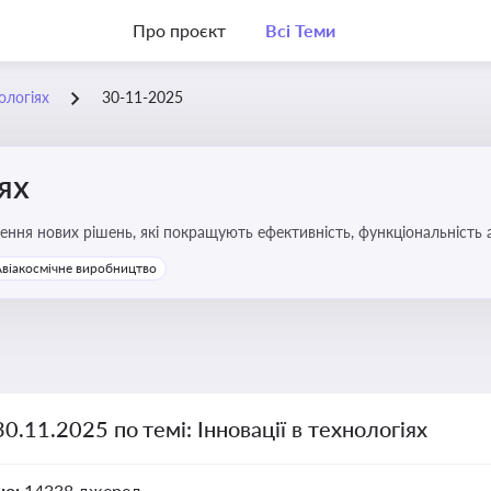
Про проєкт
Всі Теми
нологіях
30-11-2025
іях
ння нових рішень, які покращують ефективність, функціональність 
 та його використання
Авіакосмічне виробництво
30.11.2025 по темі: Інновації в технологіях
но:
14338 джерел