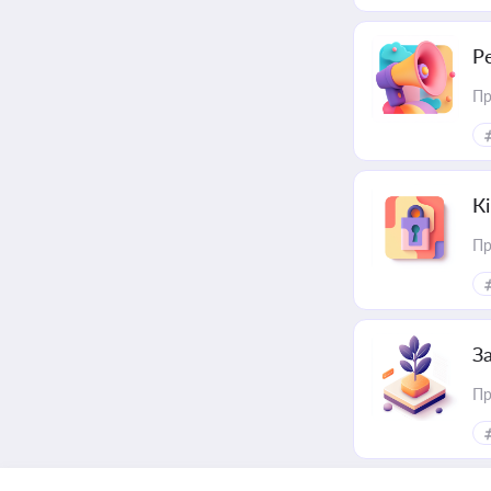
Р
Пр
К
Пр
З
Пр