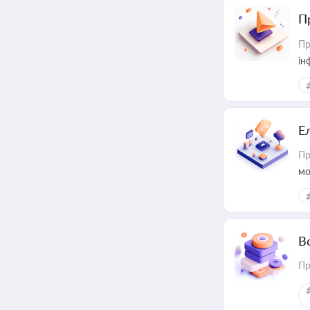
П
Пр
ін
Е
Пр
мо
В
Пр