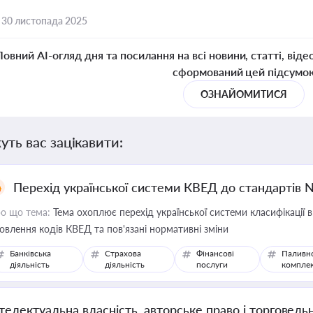
,
30 листопада 2025
Повний AI-огляд дня та посилання на всі новини, статті, віде
сформований цей підсумо
ОЗНАЙОМИТИСЯ
уть вас зацікавити:
Перехід української системи КВЕД до стандартів 
о що тема:
Тема охоплює перехід української системи класифікації в
овлення кодів КВЕД та пов'язані нормативні зміни
Банківська
Страхова
Фінансові
Паливн
діяльність
діяльність
послуги
компле
нтелектуальна власність, авторське право і торговель