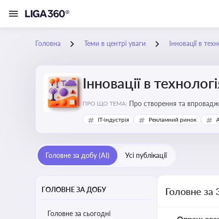
Головна
Теми в центрі уваги
Інновації в тех
Інновації в технолог
Про створення та впровадже
ПРО ЩО ТЕМА:
процесів. Штучний інтелект
IT-індустрія
Рекламний ринок
Головне за добу (AI)
Усі публікації
ГОЛОВНЕ ЗА ДОБУ
Головне за 
Головне за сьогодні
Опрацьова