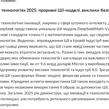
 головне:
в технологіях 2025: проривні ШІ-моделі, виклики безп
 технологічні інновації, зокрема у сфері штучного інтелекту
eepSeek представила унікальну ШІ-модель DeepSeekMath-V2, 
нові стандарти точності у математичних задачах, що свідчи
нологіях. Водночас, впровадження ШІ в ігровій індустрії ви
дні гравці ринку вважають, що ШІ стане невід’ємною частин
я можуть втратити актуальність. Разом із тим, випадок отр
підкреслює обмеження технологій і наголошує на важливост
еликі інвестиції, як-от 9,6 млрд доларів Micron у виробницт
ідтримку розвитку високих технологій та індустрії 4.0. Три 
ий ШІ трансформує бізнес-моделі, фінансові ринки та техно
ризики. Юридичні аспекти використання ШІ також виходять н
в через незаконне використання її образу за допомогою ШІ, 
ху. Загалом, 2025 рік демонструє, що інновації в технологі
 потенціал, але потребують ретельного регулювання, етично
контролем.