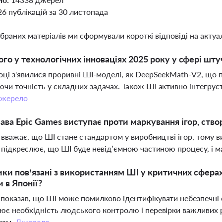
26 публікацій за 30 листопада
ібраних матеріалів ми сформували короткі відповіді на актуал
го у технологічних інноваціях 2025 року у сфері шту
оці з'явилися проривні ШІ-моделі, як DeepSeekMath-V2, що 
чи точність у складних задачах. Також ШІ активно інтегруєт
жерело
ава Epic Games виступає проти маркування ігор, ств
і вважає, що ШІ стане стандартом у виробництві ігор, тому
н підкреслює, що ШІ буде невід’ємною частиною процесу, і 
ики пов’язані з використанням ШІ у критичних сферах
 в Японії?
показав, що ШІ може помилково ідентифікувати небезпечні о
ює необхідність людського контролю і перевірки важливих р
мам.
Джерело