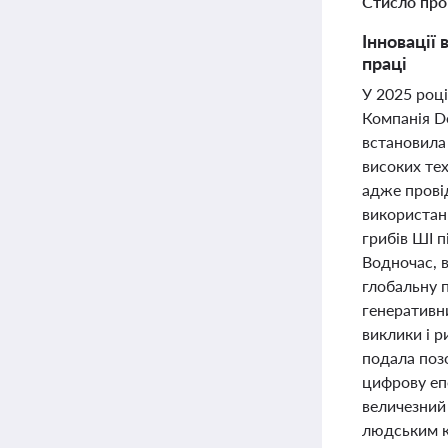
Стисло про
Інновації 
праці
У 2025 році
Компанія D
встановила 
високих тех
адже прові
використанн
грибів ШІ 
Водночас, в
глобальну п
генеративн
виклики і 
подала позо
цифрову епо
величезний
людським 