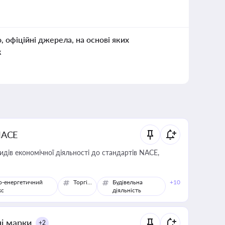
о, офіційні джерела, на основі яких
к
NACE
идів економічної діяльності до стандартів NACE,
о-енергетичний
Торгівля
Будівельна
+10
кс
діяльність
ні марки
+2