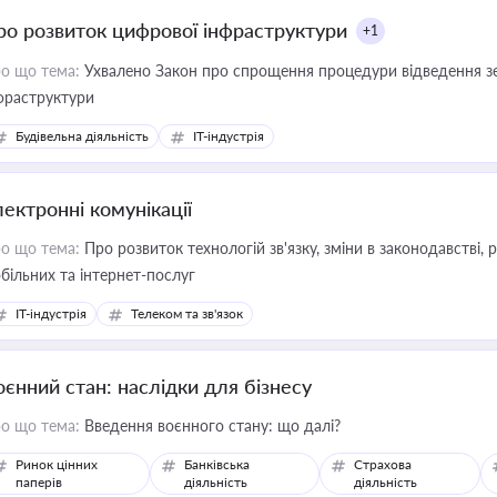
ро розвиток цифрової інфраструктури
+1
о що тема:
Ухвалено Закон про спрощення процедури відведення зе
фраструктури
Будівельна діяльність
IT-індустрія
лектронні комунікації
о що тема:
Про розвиток технологій зв'язку, зміни в законодавстві, 
більних та інтернет-послуг
IT-індустрія
Телеком та зв'язок
оєнний стан: наслідки для бізнесу
о що тема:
Введення воєнного стану: що далі?
Ринок цінних
Банківська
Страхова
паперів
діяльність
діяльність