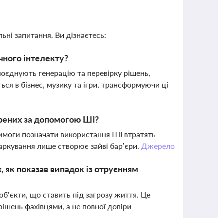
ьні запитання. Ви дізнаєтесь:
чного інтелекту?
поєднують генерацію та перевірку рішень,
ься в бізнес, музику та ігри, трансформуючи ці
орених за допомогою ШІ?
 вимоги позначати використання ШІ втратять
маркування лише створює зайві бар’єри.
Джерело
, як показав випадок із отруєнням
б’єкти, що ставить під загрозу життя. Це
ішень фахівцями, а не повної довіри