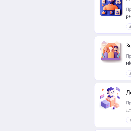
Пр
ре
за
З
Пр
мі
Д
Пр
де