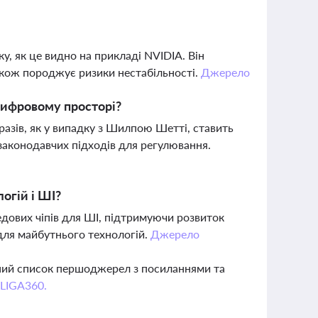
у, як це видно на прикладі NVIDIA. Він
також породжує ризики нестабільності.
Джерело
цифровому просторі?
разів, як у випадку з Шилпою Шетті, ставить
 законодавчих підходів для регулювання.
логій і ШІ?
едових чіпів для ШІ, підтримуючи розвиток
І для майбутнього технологій.
Джерело
вний список першоджерел з посиланнями та
 LIGA360.