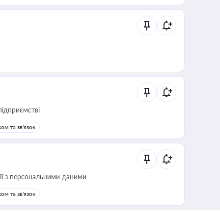
підприємстві
ом та зв'язок
 дії з персональними даними
ом та зв'язок