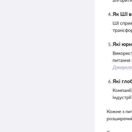
Як ШІ в
ШІ сприя
трансфор
Які юри
Використ
питання 
Джерел
Які гло
Компанії
індустрі
Кожне з пи
розширений