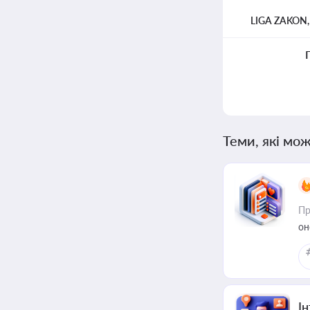
LIGA ZAKON
Теми, які мож
Пр
он
І