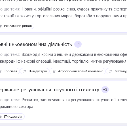
о що тема:
Новини, офіційні роз’яснення, судова практику та експер
єстрації та захисту торговельних марок, боротьби з порушеннями пра
конодавстві у цій сфері
Рекламний ринок
овнішньоекономічна діяльність
+1
о що тема:
Взаємодія країни з іншими державами в економічній сфері
жнародні фінансові операції, інвестиції, торгівлю, митне регулювання
Торгівля
IT-індустрія
Агропромисловий комплекс
Металу
ержавне регулювання штучного інтелекту
+3
о що тема:
Розвиток, застосування та регулювання штучного інтелек
ржавного сектора
IT-індустрія