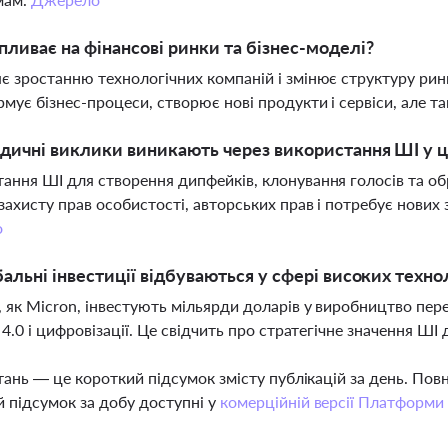
пливає на фінансові ринки та бізнес-моделі?
є зростанню технологічних компаній і змінює структуру ринк
мує бізнес-процеси, створює нові продукти і сервіси, але 
дичні виклики виникають через використання ШІ у 
ання ШІ для створення дипфейків, клонування голосів та об
захисту прав особистості, авторських прав і потребує нових
о
бальні інвестиції відбуваються у сфері високих техно
, як Micron, інвестують мільярди доларів у виробництво пер
ї 4.0 і цифровізації. Це свідчить про стратегічне значення Ш
тань — це короткий підсумок змісту публікацій за день. По
 підсумок за добу доступні у
комерційній версії Платформи