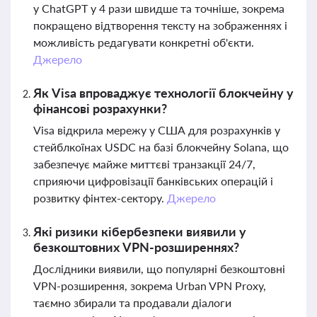
у ChatGPT у 4 рази швидше та точніше, зокрема
покращено відтворення тексту на зображеннях і
можливість редагувати конкретні об'єкти.
Джерело
Як Visa впроваджує технології блокчейну у
фінансові розрахунки?
Visa відкрила мережу у США для розрахунків у
стейблкоїнах USDC на базі блокчейну Solana, що
забезпечує майже миттєві транзакції 24/7,
сприяючи цифровізації банківських операцій і
розвитку фінтех-сектору.
Джерело
Які ризики кібербезпеки виявили у
безкоштовних VPN-розширеннях?
Дослідники виявили, що популярні безкоштовні
VPN-розширення, зокрема Urban VPN Proxy,
таємно збирали та продавали діалоги