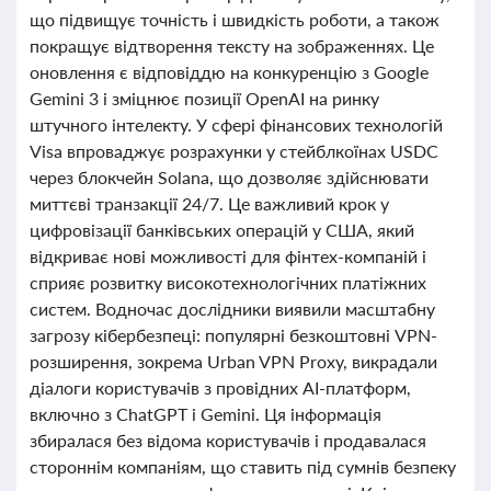
що підвищує точність і швидкість роботи, а також
покращує відтворення тексту на зображеннях. Це
оновлення є відповіддю на конкуренцію з Google
Gemini 3 і зміцнює позиції OpenAI на ринку
штучного інтелекту. У сфері фінансових технологій
Visa впроваджує розрахунки у стейблкоїнах USDC
через блокчейн Solana, що дозволяє здійснювати
миттєві транзакції 24/7. Це важливий крок у
цифровізації банківських операцій у США, який
відкриває нові можливості для фінтех-компаній і
сприяє розвитку високотехнологічних платіжних
систем. Водночас дослідники виявили масштабну
загрозу кібербезпеці: популярні безкоштовні VPN-
розширення, зокрема Urban VPN Proxy, викрадали
діалоги користувачів з провідних AI-платформ,
включно з ChatGPT і Gemini. Ця інформація
збиралася без відома користувачів і продавалася
стороннім компаніям, що ставить під сумнів безпеку