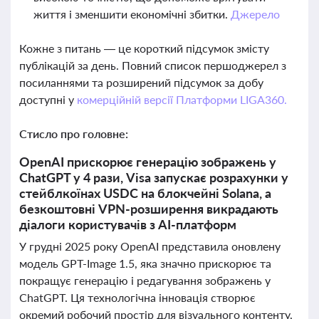
життя і зменшити економічні збитки.
Джерело
Кожне з питань — це короткий підсумок змісту
публікацій за день. Повний список першоджерел з
посиланнями та розширений підсумок за добу
доступні у
комерційній версії Платформи LIGA360.
Стисло про головне:
OpenAI прискорює генерацію зображень у
ChatGPT у 4 рази, Visa запускає розрахунки у
стейблкоїнах USDC на блокчейні Solana, а
безкоштовні VPN-розширення викрадають
діалоги користувачів з AI-платформ
У грудні 2025 року OpenAI представила оновлену
модель GPT-Image 1.5, яка значно прискорює та
покращує генерацію і редагування зображень у
ChatGPT. Ця технологічна інновація створює
окремий робочий простір для візуального контенту,