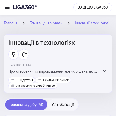
ВХІД ДО LIGA360
Головна
Теми в центрі уваги
Інновації в технологіях
Інновації в технологіях
ПРО ЩО ТЕМА:
Про створення та впровадження нових рішень, які
покращують ефективність, функціональність або
IT-індустрія
Рекламний ринок
можливості технологічних продуктів і процесів.
Авіакосмічне виробництво
Штучний інтелект та його використання
Головне за добу (AI)
Усі публікації