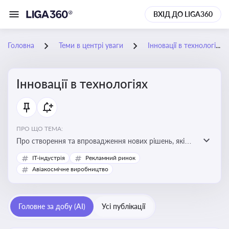
ВХІД ДО LIGA360
Головна
Теми в центрі уваги
Інновації в технологіях
Інновації в технологіях
ПРО ЩО ТЕМА:
Про створення та впровадження нових рішень, які
покращують ефективність, функціональність або
IT-індустрія
Рекламний ринок
можливості технологічних продуктів і процесів.
Авіакосмічне виробництво
Штучний інтелект та його використання
Головне за добу (AI)
Усі публікації