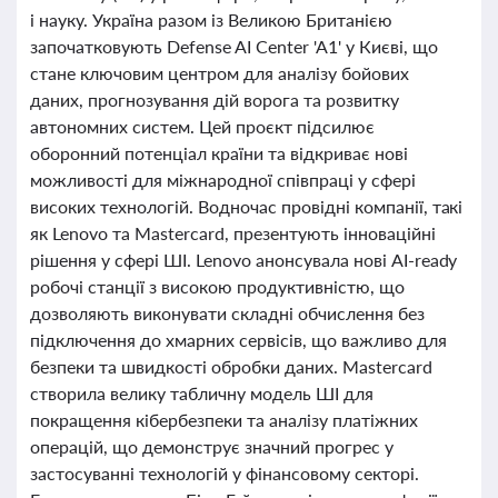
і науку. Україна разом із Великою Британією
започатковують Defense AI Center 'A1' у Києві, що
стане ключовим центром для аналізу бойових
даних, прогнозування дій ворога та розвитку
автономних систем. Цей проєкт підсилює
оборонний потенціал країни та відкриває нові
можливості для міжнародної співпраці у сфері
високих технологій. Водночас провідні компанії, такі
як Lenovo та Mastercard, презентують інноваційні
рішення у сфері ШІ. Lenovo анонсувала нові AI-ready
робочі станції з високою продуктивністю, що
дозволяють виконувати складні обчислення без
підключення до хмарних сервісів, що важливо для
безпеки та швидкості обробки даних. Mastercard
створила велику табличну модель ШІ для
покращення кібербезпеки та аналізу платіжних
операцій, що демонструє значний прогрес у
застосуванні технологій у фінансовому секторі.