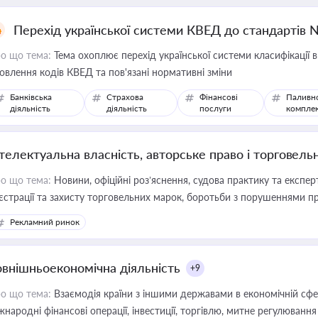
Перехід української системи КВЕД до стандартів 
о що тема:
Тема охоплює перехід української системи класифікації в
овлення кодів КВЕД та пов'язані нормативні зміни
Банківська
Страхова
Фінансові
Паливн
діяльність
діяльність
послуги
компле
нтелектуальна власність, авторське право і торговель
о що тема:
Новини, офіційні роз’яснення, судова практику та експер
єстрації та захисту торговельних марок, боротьби з порушеннями пра
конодавстві у цій сфері
Рекламний ринок
овнішньоекономічна діяльність
+9
о що тема:
Взаємодія країни з іншими державами в економічній сфері
жнародні фінансові операції, інвестиції, торгівлю, митне регулювання