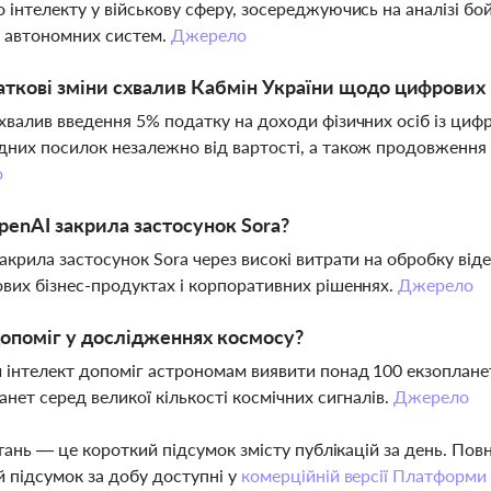
 інтелекту у військову сферу, зосереджуючись на аналізі бой
 автономних систем.
Джерело
аткові зміни схвалив Кабмін України щодо цифрових
хвалив введення 5% податку на доходи фізичних осіб із циф
них посилок незалежно від вартості, а також продовження ві
о
enAI закрила застосунок Sora?
акрила застосунок Sora через високі витрати на обробку від
вих бізнес-продуктах і корпоративних рішеннях.
Джерело
опоміг у дослідженнях космосу?
інтелект допоміг астрономам виявити понад 100 екзоплан
анет серед великої кількості космічних сигналів.
Джерело
тань — це короткий підсумок змісту публікацій за день. По
 підсумок за добу доступні у
комерційній версії Платформи