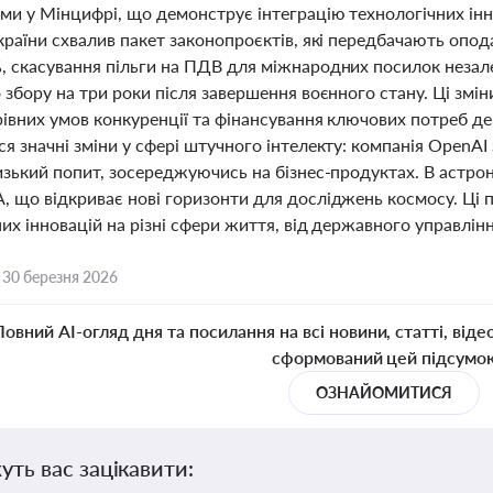
ми у Мінцифрі, що демонструє інтеграцію технологічних інн
країни схвалив пакет законопроєктів, які передбачають опо
, скасування пільги на ПДВ для міжнародних посилок незал
 збору на три роки після завершення воєнного стану. Ці змін
івних умов конкуренції та фінансування ключових потреб дер
я значні зміни у сфері штучного інтелекту: компанія OpenAI 
изький попит, зосереджуючись на бізнес-продуктах. В астро
 що відкриває нові горизонти для досліджень космосу. Ці по
их інновацій на різні сфери життя, від державного управлінн
,
30 березня 2026
Повний AI-огляд дня та посилання на всі новини, статті, віде
сформований цей підсумо
ОЗНАЙОМИТИСЯ
уть вас зацікавити: