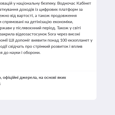
овацій у національну безпеку. Водночас Кабінет
даткування доходів із цифрових платформ за
ежно від вартості, а також продовження
и спрямовані на детінізацію економіки,
жави у післявоєнний період. Також у світі
закрила відеозастосунок Sora через високі
номії ШІ допоміг виявити понад 100 екзопланет у
дії свідчать про стрімкий розвиток і вплив
я до науки і оборони.
о, офіційні джерела, на основі яких
к