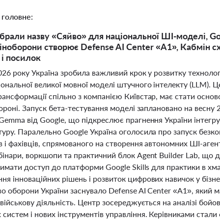
 головне:
обрали назву «Сяйво» для національної ШІ-моделі, Go
Міноборони створює Defense AI Center «A1», Кабмін 
і посилок
026 року Україна зробила важливий крок у розвитку техноло
ональної великої мовної моделі штучного інтелекту (LLM). Ц
ансформації спільно з компанією Київстар, має стати осново
бороні. Запуск бета-тестування моделі заплановано на весну 
Gemma від Google, що підкреслює прагнення України інтегрув
туру. Паралельно Google Україна оголосила про запуск безк
 і фахівців, спрямованого на створення автономних ШІ-аген
бінари, воркшопи та практичний блок Agent Builder Lab, що 
римати доступ до платформи Google Skills для практики в х
ня інноваційних рішень і розвиток цифрових навичок у бізне
во оборони України заснувало Defense AI Center «A1», яки
 військову діяльність. Центр зосереджується на аналізі бойо
 систем і нових інструментів управління. Керівниками стали