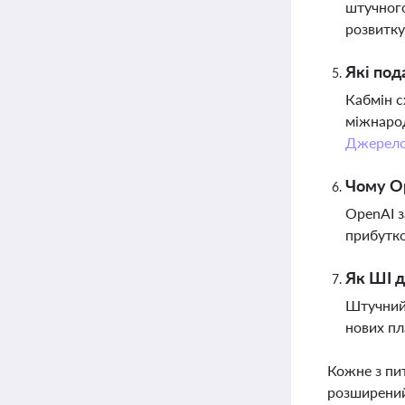
штучного
розвитку
Які под
Кабмін с
міжнарод
Джерел
Чому Op
OpenAI з
прибутко
Як ШІ д
Штучний 
нових пл
Кожне з пи
розширений