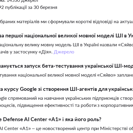
92 публікації за 30 березня
ібраних матеріалів ми сформували короткі відповіді на актуал
ва першої національної великої мовної моделі ШІ в Ук
ціональну велику мовну модель ШІ в Україні назвали «Сяйв
ачів у застосунку «Дія».
Джерело
анується запуск бета-тестування української ШІ-мо
тування національної великої мовної моделі «Сяйво» заплано
а курсу Google зі створення ШІ-агентів для українськ
gle спрямований на навчання українських підприємців ство
роцесів, підвищення ефективності та роботи з корпоративн
 Defense AI Center «A1» і яка його роль?
AI Center «A1» – це новостворений центр при Міністерстві