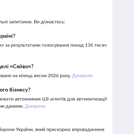
ьні запитання. Ви дізнаєтесь:
раїні?
о» за результатами голосування понад 136 тисяч
делі «Сяйво»?
ване на кінець весни 2026 року.
Джерело
ого бізнесу?
рювати автономних ШІ-агентів для автоматизації
ими даними.
Джерело
 оборони України, який прискорює впровадження