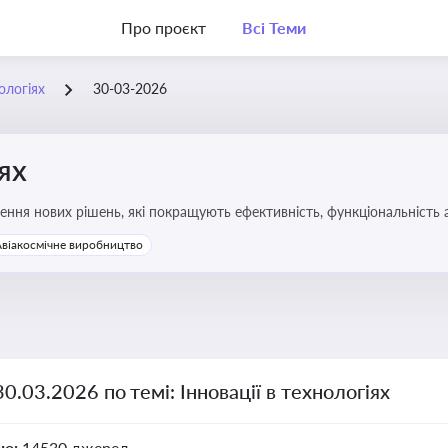
Про проєкт
Всі Теми
нологіях
30-03-2026
іях
ння нових рішень, які покращують ефективність, функціональність 
 та його використання
Авіакосмічне виробництво
30.03.2026 по темі: Інновації в технологіях
но:
14530 джерел