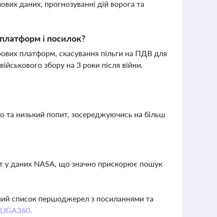
ових даних, прогнозуванні дій ворога та
 платформ і посилок?
рових платформ, скасування пільги на ПДВ для
йськового збору на 3 роки після війни.
ео та низький попит, зосереджуючись на більш
ет у даних NASA, що значно прискорює пошук
вний список першоджерел з посиланнями та
 LIGA360.