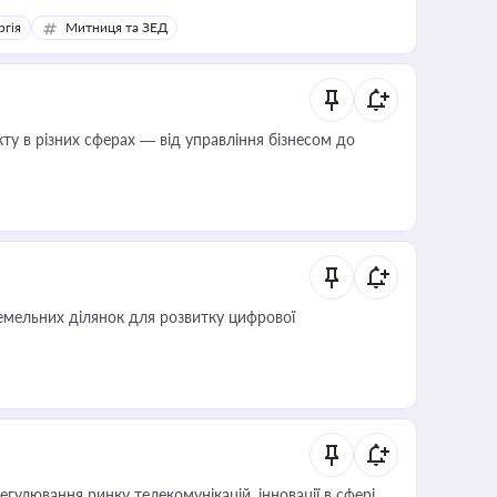
ргія
Митниця та ЗЕД
ту в різних сферах — від управління бізнесом до
мельних ділянок для розвитку цифрової
регулювання ринку телекомунікацій, інновації в сфері