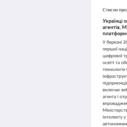
Стисло про
Українці 
агентів, 
платформ 
У березні 2
першої наці
цифрової тр
освіті та о
технологія 
інфраструк
підприємців
включає ве
агента і от
впроваджен
Міністерст
інтелекту у
автономних