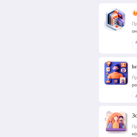
Пр
он
І
Пр
ре
за
З
Пр
мі