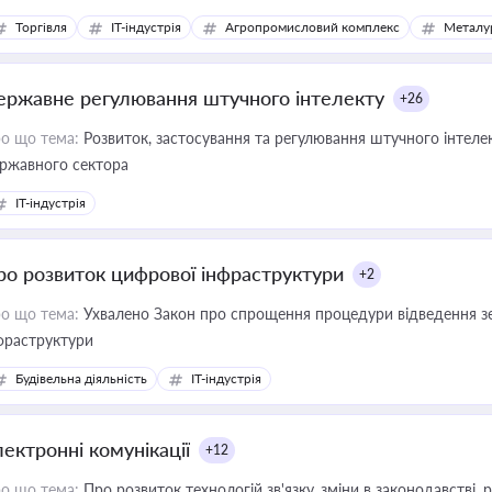
Торгівля
IT-індустрія
Агропромисловий комплекс
Металу
ержавне регулювання штучного інтелекту
+26
о що тема:
Розвиток, застосування та регулювання штучного інтелек
ржавного сектора
IT-індустрія
ро розвиток цифрової інфраструктури
+2
о що тема:
Ухвалено Закон про спрощення процедури відведення зе
фраструктури
Будівельна діяльність
IT-індустрія
лектронні комунікації
+12
о що тема:
Про розвиток технологій зв'язку, зміни в законодавстві, 