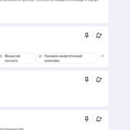
Фінансові
Паливно-енергетичний
+9
послуги
комплекс
підприємстві