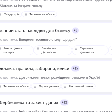
більних та інтернет-послуг
IT-індустрія
Телеком та зв'язок
оєнний стан: наслідки для бізнесу
+3
о що тема:
Введення воєнного стану: що далі?
Ринок цінних
Банківська
Страхова
паперів
діяльність
діяльність
еклама: правила, заборони, кейси
+15
о що тема:
Дотримання вимог розміщення реклами в Україні
Телеком та зв'язок
Фармацевтика
Рекламний ринок
ібербезпека та захист даних
+12
о що тема:
Інформаційна безпека та захист персональних даних на 