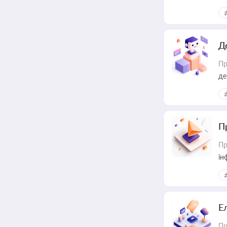
Д
Пр
де
П
Пр
ін
Е
Пр