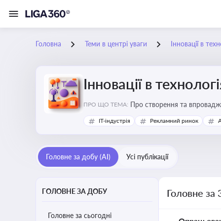
Головна
Теми в центрі уваги
Інновації в тех
Інновації в технолог
Про створення та впровадже
ПРО ЩО ТЕМА:
процесів. Штучний інтелект
IT-індустрія
Рекламний ринок
Головне за добу (AI)
Усі публікації
ГОЛОВНЕ ЗА ДОБУ
Головне за 
Головне за сьогодні
Опрацьова