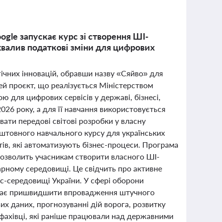
ogle запускає курс зі створення ШІ-
схвалив податкові зміни для цифрових
гічних інновацій, обравши назву «Сяйво» для
ей проєкт, що реалізується Міністерством
ю для цифрових сервісів у державі, бізнесі,
2026 року, а для її навчання використовується
ати передові світові розробки у власну
оштовного навчального курсу для українських
тів, які автоматизують бізнес-процеси. Програма
дозволить учасникам створити власного ШІ-
марному середовищі. Це свідчить про активне
с-середовищі України. У сфері оборони
й має пришвидшити впровадження штучного
вих даних, прогнозуванні дій ворога, розвитку
 фахівці, які раніше працювали над державними