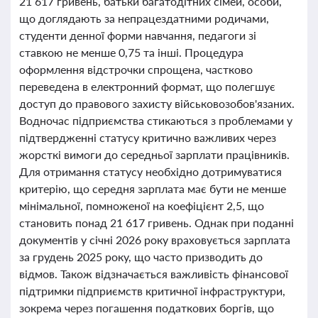
21 617 гривень, батьки багатодітних сімей, особи,
що доглядають за непрацездатними родичами,
студенти денної форми навчання, педагоги зі
ставкою не менше 0,75 та інші. Процедура
оформлення відстрочки спрощена, частково
переведена в електронний формат, що полегшує
доступ до правового захисту військовозобов'язаних.
Водночас підприємства стикаються з проблемами у
підтвердженні статусу критично важливих через
жорсткі вимоги до середньої зарплати працівників.
Для отримання статусу необхідно дотримуватися
критерію, що середня зарплата має бути не менше
мінімальної, помноженої на коефіцієнт 2,5, що
становить понад 21 617 гривень. Однак при поданні
документів у січні 2026 року враховується зарплата
за грудень 2025 року, що часто призводить до
відмов. Також відзначається важливість фінансової
підтримки підприємств критичної інфраструктури,
зокрема через погашення податкових боргів, що