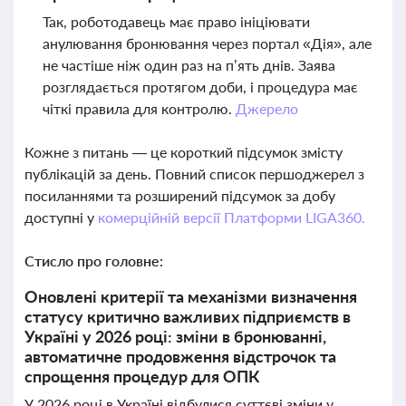
Так, роботодавець має право ініціювати
анулювання бронювання через портал «Дія», але
не частіше ніж один раз на п’ять днів. Заява
розглядається протягом доби, і процедура має
чіткі правила для контролю.
Джерело
Кожне з питань — це короткий підсумок змісту
публікацій за день. Повний список першоджерел з
посиланнями та розширений підсумок за добу
доступні у
комерційній версії Платформи LIGA360.
Стисло про головне:
Оновлені критерії та механізми визначення
статусу критично важливих підприємств в
Україні у 2026 році: зміни в бронюванні,
автоматичне продовження відстрочок та
спрощення процедур для ОПК
У 2026 році в Україні відбулися суттєві зміни у