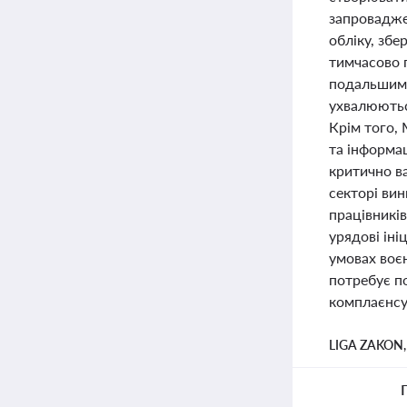
запровадже
обліку, збе
тимчасово 
подальшим 
ухвалюютьс
Крім того,
та інформац
критично в
секторі ви
працівників
урядові іні
умовах воєн
потребує по
комплаєнсу
LIGA ZAKON