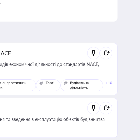
к
NACE
идів економічної діяльності до стандартів NACE,
о-енергетичний
Торгівля
Будівельна
+10
кс
діяльність
я та введення в експлуатацію об’єктів будівництва