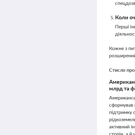
спецдозв
Коли оч
Перші ін
діяльнос
Кожне з пи
розширений
Стисло про
Американс
млрд та ф
Американсь
сформував 
підтримку с
рідкоземель
активний ін
сторін, а й