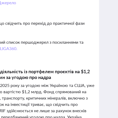
Джерело
що свідчить про перехід до практичної фази
вний список першоджерел з посиланнями та
 LIGA360.
іяльність із портфелем проєктів на $1,2
ин за угодою про надра
і 2025 року за угодою між Україною та США, уже
ою вартістю $1,2 млрд. Фонд спрямований на
, транспорту, критичних мінералів, включно з
к на інвестиції триває, що свідчить про
URIF здійснюється не лише за рахунок внесків
, передбачений угодою про надра. Україна