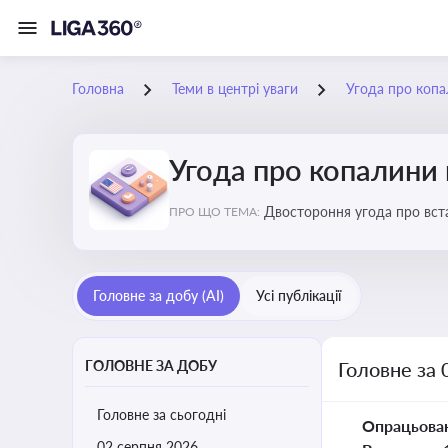
Головна
Теми в центрі уваги
Угода про коп
Угода про копалини
Двостороння угода про вста
ПРО ЩО ТЕМА:
економічні перспективи Укр
Головне за добу (AI)
Усі публікації
ГОЛОВНЕ ЗА ДОБУ
Головне за 
Головне за сьогодні
Опрацьова
02 серпня 2026