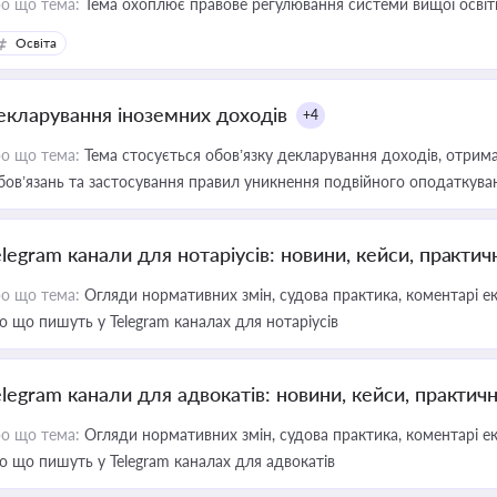
о що тема:
Тема охоплює правове регулювання системи вищої освіти, о
Освіта
екларування іноземних доходів
+4
о що тема:
Тема стосується обов’язку декларування доходів, отрим
бов’язань та застосування правил уникнення подвійного оподаткува
elegram канали для нотаріусів: новини, кейси, практич
о що тема:
Огляди нормативних змін, судова практика, коментарі екс
о що пишуть у Telegram каналах для нотаріусів
elegram канали для адвокатів: новини, кейси, практич
о що тема:
Огляди нормативних змін, судова практика, коментарі екс
о що пишуть у Telegram каналах для адвокатів