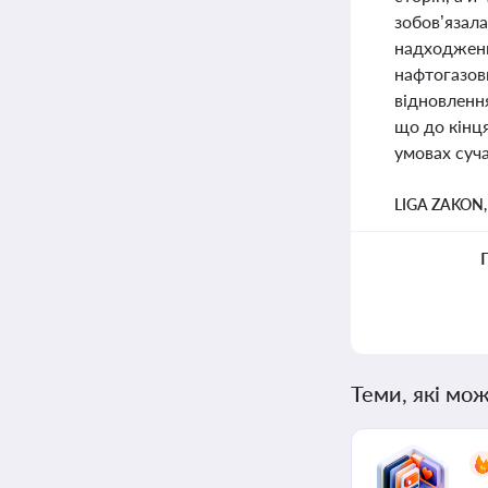
зобов’язала
надходженн
нафтогазов
відновлення
що до кінця
умовах суча
LIGA ZAKON
Теми, які мож