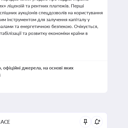
х» ліцензій та рентних платежів. Перші
спішних аукціонів спецдозволів на користування
м інструментом для залучення капіталу у
ералами та енергетичною безпекою. Очікується,
абілізації та розвитку економіки країни в
о, офіційні джерела, на основі яких
к
NACE