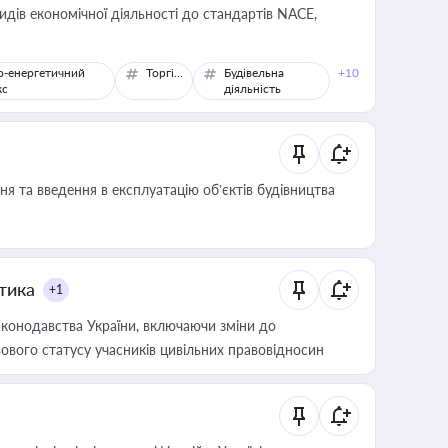
идів економічної діяльності до стандартів NACE,
о-енергетичний
Торгівля
Будівельна
+10
кс
діяльність
я та введення в експлуатацію об’єктів будівництва
итика
+1
конодавства України, включаючи зміни до
ового статусу учасників цивільних правовідносин