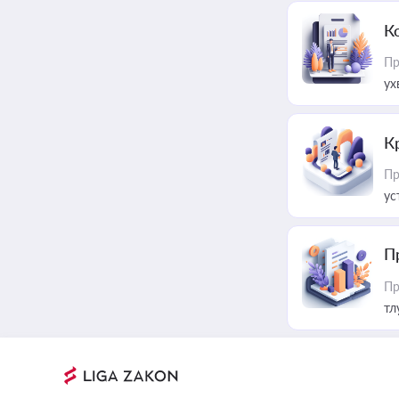
К
Пр
ух
К
Пр
ус
П
Пр
тл