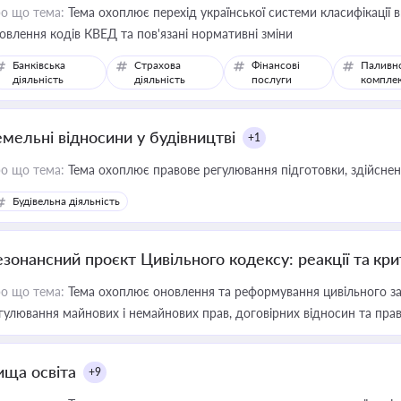
о що тема:
Тема охоплює перехід української системи класифікації в
овлення кодів КВЕД та пов'язані нормативні зміни
Банківська
Страхова
Фінансові
Паливн
діяльність
діяльність
послуги
компле
емельні відносини у будівництві
+1
о що тема:
Тема охоплює правове регулювання підготовки, здійсненн
Будівельна діяльність
езонансний проєкт Цивільного кодексу: реакції та кр
о що тема:
Тема охоплює оновлення та реформування цивільного за
гулювання майнових і немайнових прав, договірних відносин та прав
ища освіта
+9