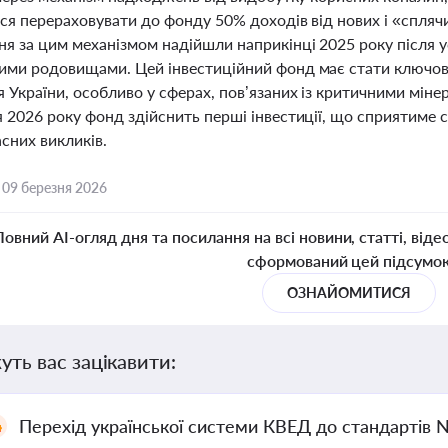
ся перераховувати до фонду 50% доходів від нових і «сплячи
я за цим механізмом надійшли наприкінці 2025 року після у
ими родовищами. Цей інвестиційний фонд має стати ключови
 України, особливо у сферах, пов’язаних із критичними мін
 2026 року фонд здійснить перші інвестиції, що сприятиме ст
сних викликів.
,
09 березня 2026
Повний AI-огляд дня та посилання на всі новини, статті, віде
сформований цей підсумо
ОЗНАЙОМИТИСЯ
уть вас зацікавити:
Перехід української системи КВЕД до стандартів 