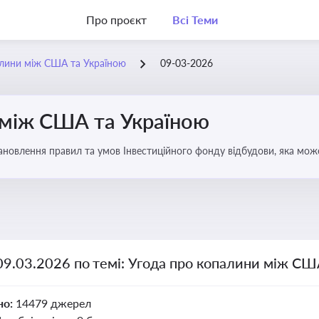
Про проєкт
Всі Теми
алини між США та Україною
09-03-2026
 між США та Україною
новлення правил та умов Інвестиційного фонду відбудови, яка мож
аїни
09.03.2026 по темі: Угода про копалини між СШ
но:
14479 джерел