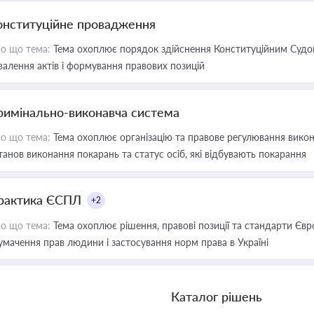
онституційне провадження
о що тема:
Тема охоплює порядок здійснення Конституційним Судом
валення актів і формування правових позицій
римінально-виконавча система
о що тема:
Тема охоплює організацію та правове регулювання викона
танов виконання покарань та статус осіб, які відбувають покарання
рактика ЄСПЛ
+2
о що тема:
Тема охоплює рішення, правові позиції та стандарти Євр
умачення прав людини і застосування норм права в Україні
Каталог рішень