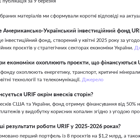
1 публікація за 9 березня
ібраних матеріалів ми сформували короткі відповіді на актуал
 Американсько-Український інвестиційний фонд URIF
е інвестиційний фонд, створений у квітні 2025 року за уго
ійних проєктів у стратегічних секторах економіки України.
Д
ри економіки охоплюють проєкти, що фінансуються 
фонду охоплюють енергетику, транспорт, критичні мінерали
вітні технології та телекомунікації.
Джерело
нсується URIF окрім внесків сторін?
есків США та України, фонд отримує фінансування від 50% н
платежів у видобутку корисних копалин згідно з угодою про
ші результати роботи URIF у 2025-2026 роках?
мовано перший портфель із 8 проєктів на $1,2 млрд, а тако