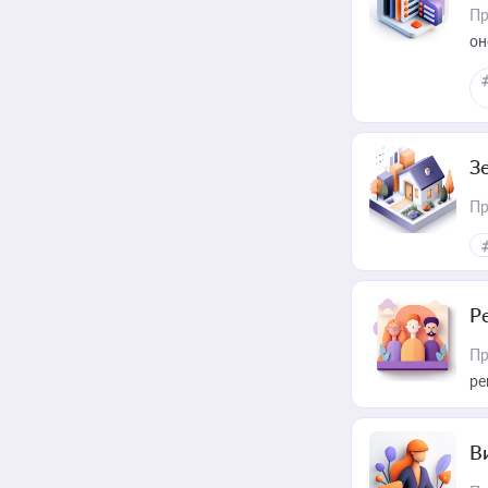
Пр
он
З
Пр
Р
Пр
ре
В