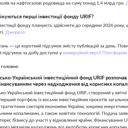
олів на нафтогазові родовища на суму понад 1,4 млрд грн.
ікуються перші інвестиції фонду URIF?
вестиції фонду планують здійснити до середини 2026 року, 
ті.
Джерело
тань — це короткий підсумок змісту публікацій за день. По
 підсумок за добу доступні у
комерційній версії Платформи
 головне:
ько-Український інвестиційний фонд URIF розпочав д
інансуванням через надходження від корисних копал
ко-Український інвестиційний фонд URIF, створений у квітн
перший портфель із восьми інвестиційних проєктів загальн
тратегічних секторів економіки України, зокрема енергетики
ними копалинами, а також новітніх технологій. Подача заяво
терес бізнесу до участі у відновленні країни. Фінансування 
 через механізм надходжень від видобутку корисних копалин