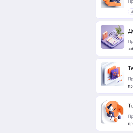
Пр
Д
Пр
зо
T
Пр
пр
T
Пр
пр