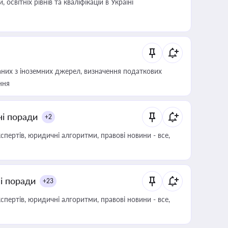
світніх рівнів та кваліфікацій в Україні
аних з іноземних джерел, визначення податкових
ння
ні поради
+2
пертів, юридичні алгоритми, правові новини - все,
ні поради
+23
пертів, юридичні алгоритми, правові новини - все,