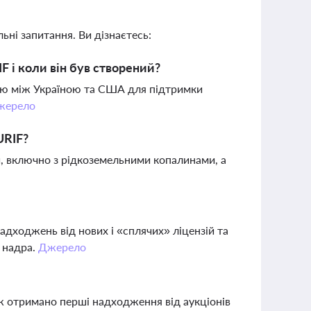
ьні запитання. Ви дізнаєтесь:
 і коли він був створений?
дою між Україною та США для підтримки
жерело
URIF?
, включно з рідкоземельними копалинами, а
адходжень від нових і «сплячих» ліцензій та
 надра.
Джерело
ж отримано перші надходження від аукціонів