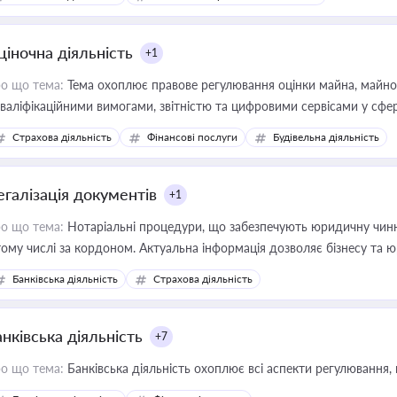
ціночна діяльність
+1
о що тема:
Тема охоплює правове регулювання оцінки майна, майнови
кваліфікаційними вимогами, звітністю та цифровими сервісами у сфер
дійних змін у цій сфері корисне для власника бізнесу, керівника, юр
Страхова діяльність
Фінансові послуги
Будівельна діяльність
иватизації, оренди державного майна, корпоративних угод і перевірки
егалізація документів
+1
о що тема:
Нотаріальні процедури, що забезпечують юридичну чинні
тому числі за кордоном. Актуальна інформація дозволяє бізнесу т
зиків недійсності та забезпечувати їх належне прийняття органами 
Банківська діяльність
Страхова діяльність
нківська діяльність
+7
о що тема:
Банківська діяльність охоплює всі аспекти регулювання, 