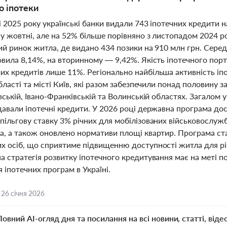
о іпотеки
 2025 року українські банки видали 743 іпотечних кредити н
у жовтні, але на 52% більше порівняно з листопадом 2024 р
ий ринок житла, де видано 434 позики на 910 млн грн. Сере
овила 8,14%, на вторинному — 9,42%. Якість іпотечного пор
х кредитів лише 11%. Регіонально найбільша активність іпо
бласті та місті Київ, які разом забезпечили понад половину з
вській, Івано-Франківській та Волинській областях. Загалом у
авали іпотечні кредити. У 2026 році державна програма дост
пільгову ставку 3% річних для мобілізованих військовослужб
а, а також оновлено нормативи площі квартир. Програма ст
х осіб, що сприятиме підвищенню доступності житла для різ
 стратегія розвитку іпотечного кредитування має на меті п
 іпотечних програм в Україні.
,
26 січня 2026
Повний AI-огляд дня та посилання на всі новини, статті, віде