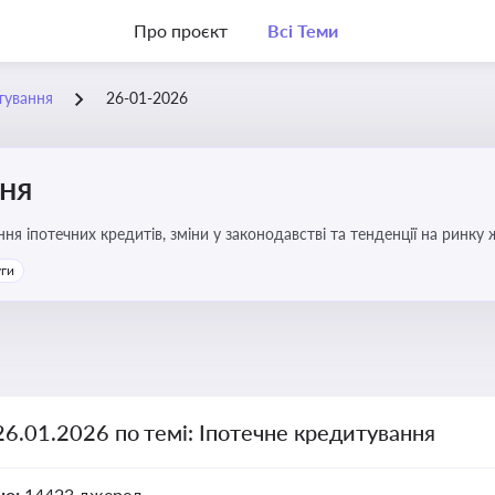
Про проєкт
Всі Теми
тування
26-01-2026
ння
я іпотечних кредитів, зміни у законодавстві та тенденції на ринку
уги
26.01.2026 по темі: Іпотечне кредитування
но:
14423 джерел