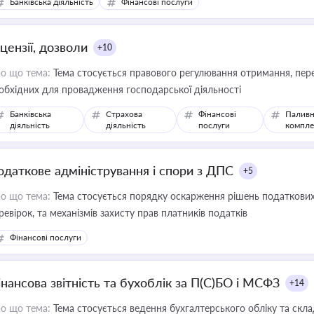
Банківська діяльність
Фінансові послуги
цензії, дозволи
+10
о що тема:
Тема стосується правового регулювання отримання, пере
обхідних для провадження господарської діяльності
Банківська
Страхова
Фінансові
Паливн
діяльність
діяльність
послуги
компле
одаткове адміністрування і спори з ДПС
+5
о що тема:
Тема стосується порядку оскарження рішень податкових
ревірок, та механізмів захисту прав платників податків
Фінансові послуги
інансова звітність та бухоблік за П(С)БО і МСФЗ
+14
о що тема:
Тема стосується ведення бухгалтерського обліку та скла