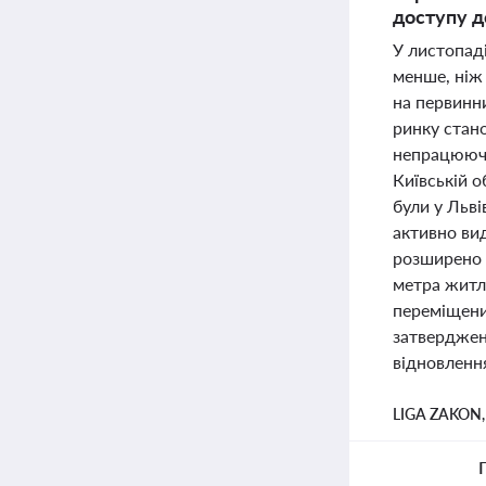
доступу д
У листопаді
менше, ніж 
на первинн
ринку стан
непрацюючи
Київській о
були у Льві
активно вид
розширено 
метра житл
переміщени
затверджена
відновлення
LIGA ZAKON