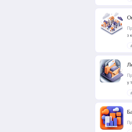
О
Пр
з 
ме
пр
Л
Пр
у 
ри
Ба
Пр