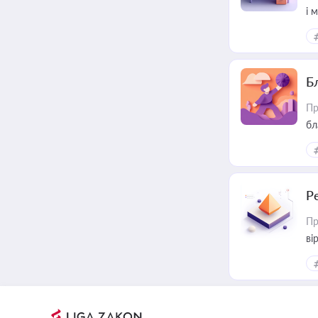
і 
Б
Пр
бл
Р
Пр
ві