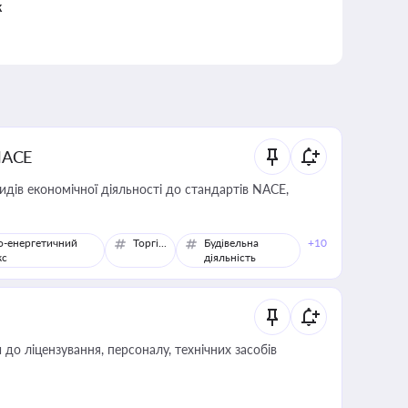
к
NACE
идів економічної діяльності до стандартів NACE,
о-енергетичний
Торгівля
Будівельна
+10
кс
діяльність
о ліцензування, персоналу, технічних засобів