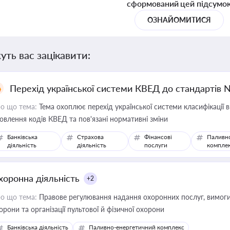
сформований цей підсумо
ОЗНАЙОМИТИСЯ
уть вас зацікавити:
Перехід української системи КВЕД до стандартів 
о що тема:
Тема охоплює перехід української системи класифікації в
овлення кодів КВЕД та пов'язані нормативні зміни
Банківська
Страхова
Фінансові
Паливн
діяльність
діяльність
послуги
компле
хоронна діяльність
+2
о що тема:
Правове регулювання надання охоронних послуг, вимоги д
орони та організації пультової й фізичної охорони
Банківська діяльність
Паливно-енергетичний комплекс