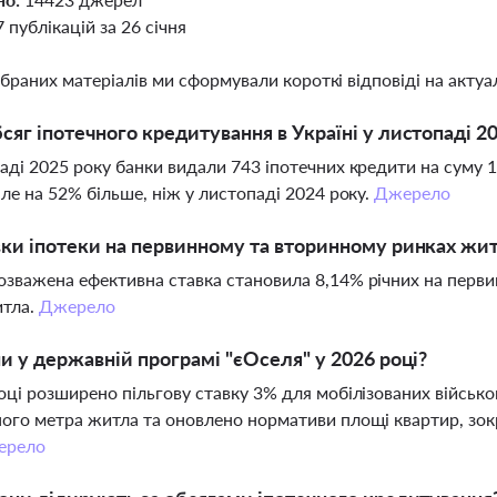
7 публікацій за 26 січня
ібраних матеріалів ми сформували короткі відповіді на актуал
сяг іпотечного кредитування в Україні у листопаді 2
аді 2025 року банки видали 743 іпотечних кредити на суму 1
але на 52% більше, ніж у листопаді 2024 року.
Джерело
вки іпотеки на первинному та вторинному ринках жи
зважена ефективна ставка становила 8,14% річних на перви
итла.
Джерело
ни у державній програмі "єОселя" у 2026 році?
оці розширено пільгову ставку 3% для мобілізованих військ
ого метра житла та оновлено нормативи площі квартир, зок
ерело