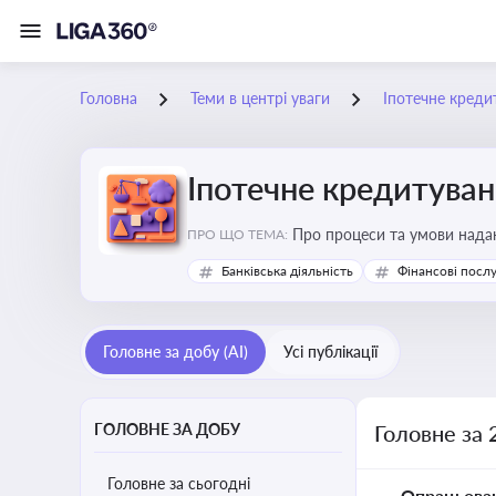
Головна
Теми в центрі уваги
Іпотечне креди
Іпотечне кредитува
Про процеси та умови наданн
ПРО ЩО ТЕМА:
Банківська діяльність
Фінансові посл
Головне за добу (AI)
Усі публікації
ГОЛОВНЕ ЗА ДОБУ
Головне за 
Головне за сьогодні
Опрацьова