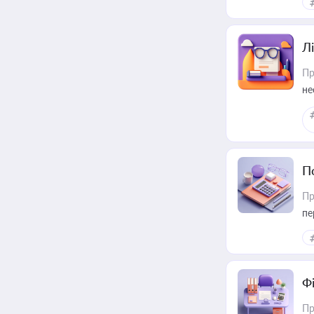
Лі
Пр
не
П
Пр
пе
Ф
Пр