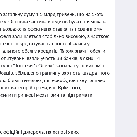
а загальну суму 1,5 млрд гривень, що на 5-6%
оку. Основна частина кредитів була спрямована
дньозважена ефективна ставка на первинному
тфеля залишається стабільно високою, з часткою
течного кредитування спостерігалася у
агального обсягу кредитів. Також значні обсяги
 опитуванні взяли участь 38 банків, з яких 14
упної іпотеки "єОселя" зазнала суттєвих змін:
овців, збільшено граничну вартість квадратного
ала більш гнучкою для новобудов і внутрішньо
них категорій громадян. Крім того,
осилити ринкові механізми та підтримати
о, офіційні джерела, на основі яких