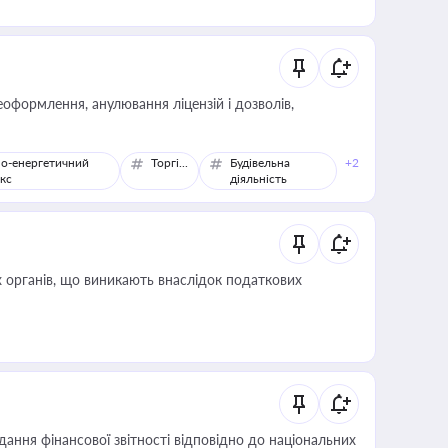
оформлення, анулювання ліцензій і дозволів,
о-енергетичний
Торгівля
Будівельна
+2
кс
діяльність
 органів, що виникають внаслідок податкових
дання фінансової звітності відповідно до національних