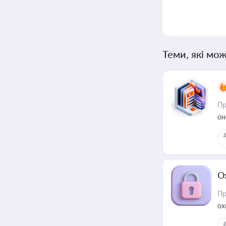
Теми, які мож
Пр
он
О
Пр
ох