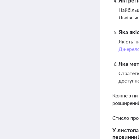
Які рег
Найбільш
Львівськ
Яка які
Якість і
Джерел
Яка мет
Стратегі
доступно
Кожне з пи
розширений
Стисло про
У листопа
первинний