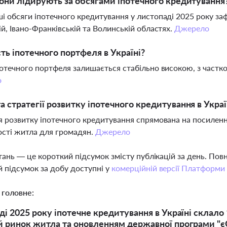
іони лідирують за обсягами іпотечного кредитування
і обсяги іпотечного кредитування у листопаді 2025 року зафік
ій, Івано-Франківській та Волинській областях.
Джерело
сть іпотечного портфеля в Україні?
потечного портфеля залишається стабільно високою, з част
о
а стратегії розвитку іпотечного кредитування в Украї
я розвитку іпотечного кредитування спрямована на посилен
сті житла для громадян.
Джерело
тань — це короткий підсумок змісту публікацій за день. По
 підсумок за добу доступні у
комерційній версії Платформи
 головне:
ді 2025 року іпотечне кредитування в Україні склало
 ринок житла та оновленням державної програми "є