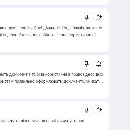
х прав і професійної діяльності оцінювачів, включно
і оціночної діяльності. Відстеження нормативних і
иста або бухгалтера під час оподаткування,
 статусу суб'єктів оціночної діяльності
сть документів та їх використання в правовідносинах,
а юристам правильно оформлювати документи, уникати
влади та контрагентами
нагляду та ліцензування банківських установ