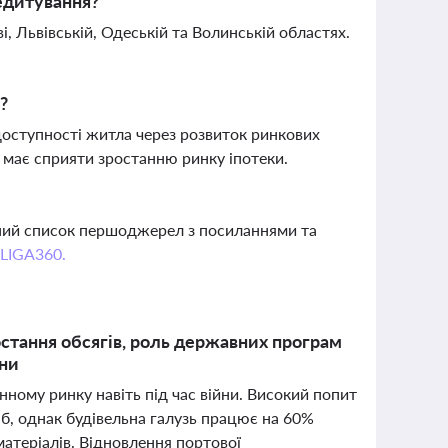
редитування?
і, Львівській, Одеській та Волинській областях.
?
доступності житла через розвиток ринкових
 має сприяти зростанню ринку іпотеки.
вний список першоджерел з посиланнями та
 LIGA360.
ростання обсягів, роль державних програм
йни
нному ринку навіть під час війни. Високий попит
б, однак будівельна галузь працює на 60%
матеріалів. Відновлення портової