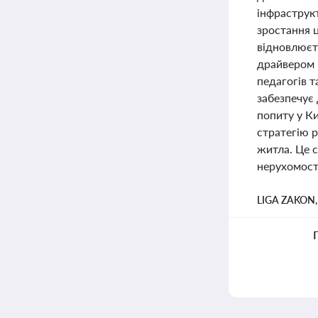
інфраструк
зростання ц
відновлюєт
драйвером р
педагогів т
забезпечує
попиту у Ки
стратегію 
житла. Це 
нерухомості
LIGA ZAKON