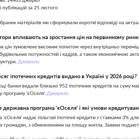
6 публікацій за 25 лютого
ібраних матеріалів ми сформували короткі відповіді на актуал
тори впливають на зростання цін на первинному ринк
я цін зумовлене високим попитом через внутрішньо перемі
будівельних потужностей і кадрів, а також економічною акт
руктури.
Джерело
сяг іпотечних кредитів видано в Україні у 2026 році?
оці банки видали близько 952 іпотечних кредитів на суму ма
 програму 'єОселя'.
Джерело
 державна програма 'єОселя' і які умови кредитуван
 'єОселя' надає пільгові іпотечні кредити з ставками 3% для
х громадян, з обмеженнями на площу житла. Заявки подають