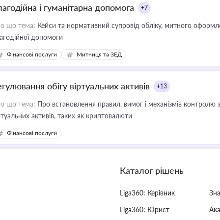
лагодійна і гуманітарна допомога
+7
о що тема:
Кейси та нормативний супровід обліку, митного оформлен
агодійної допомоги
Фінансові послуги
Митниця та ЗЕД
егулювання обігу віртуальних активів
+13
о що тема:
Про встановлення правил, вимог і механізмів контролю 
ртуальних активів, таких як криптовалюти
Фінансові послуги
Каталог рішень
Liga360: Керівник
Зн
Liga360: Юрист
Ак