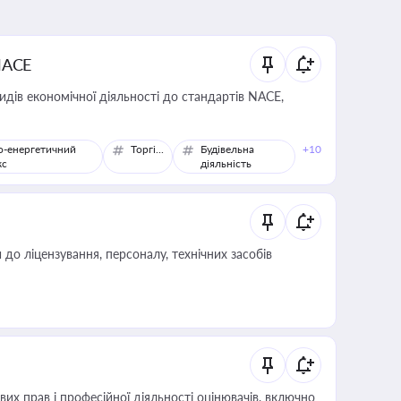
NACE
идів економічної діяльності до стандартів NACE,
о-енергетичний
Торгівля
Будівельна
+10
кс
діяльність
о ліцензування, персоналу, технічних засобів
х прав і професійної діяльності оцінювачів, включно