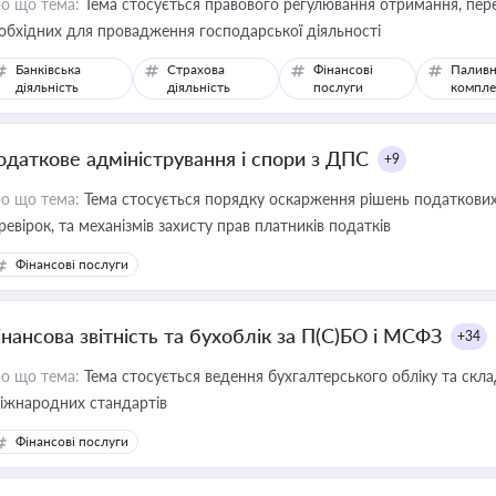
о що тема:
Тема стосується правового регулювання отримання, пере
обхідних для провадження господарської діяльності
Банківська
Страхова
Фінансові
Паливн
діяльність
діяльність
послуги
компле
одаткове адміністрування і спори з ДПС
+9
о що тема:
Тема стосується порядку оскарження рішень податкових
ревірок, та механізмів захисту прав платників податків
Фінансові послуги
інансова звітність та бухоблік за П(С)БО і МСФЗ
+34
о що тема:
Тема стосується ведення бухгалтерського обліку та скла
міжнародних стандартів
Фінансові послуги