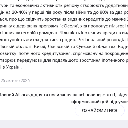
тури та економічна активність регіону створюють додатков
ін на 20-40% у перші пів року після війни та до 80% за два р
ься, про що свідчить зростання виданих кредитів до майже 
инку є державна програма "єОселя", яка пропонує пільгові 
а інших категорій громадян. Більшість іпотечних кредитів в
 доступність житла для тисяч родин. Регіональний розподіл 
ївській області, Києві, Львівській та Одеській областях. Вод
розвитку іпотечного кредитування, спрямовану на покращенн
створює передумови для подальшого зростання іпотечного ри
 в Україні.
,
25 лютого 2026
Повний AI-огляд дня та посилання на всі новини, статті, віде
сформований цей підсумо
ОЗНАЙОМИТИСЯ