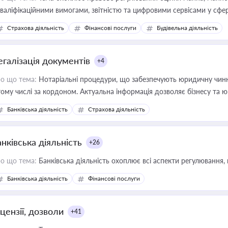
кваліфікаційними вимогами, звітністю та цифровими сервісами у сфер
дійних змін у цій сфері корисне для власника бізнесу, керівника, юр
Страхова діяльність
Фінансові послуги
Будівельна діяльність
иватизації, оренди державного майна, корпоративних угод і перевірки
егалізація документів
+4
о що тема:
Нотаріальні процедури, що забезпечують юридичну чинні
тому числі за кордоном. Актуальна інформація дозволяє бізнесу т
зиків недійсності та забезпечувати їх належне прийняття органами 
Банківська діяльність
Страхова діяльність
нківська діяльність
+26
о що тема:
Банківська діяльність охоплює всі аспекти регулювання, 
Банківська діяльність
Фінансові послуги
цензії, дозволи
+41