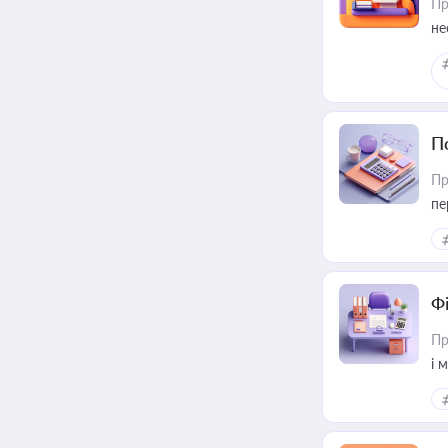
Пр
не
П
Пр
пе
Ф
Пр
і 