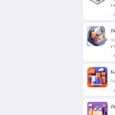
з 
ме
пр
Л
Пр
у 
ри
Ба
Пр
Лі