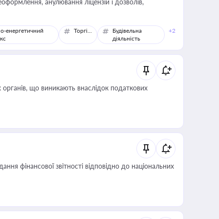
оформлення, анулювання ліцензій і дозволів,
о-енергетичний
Торгівля
Будівельна
+2
кс
діяльність
 органів, що виникають внаслідок податкових
дання фінансової звітності відповідно до національних