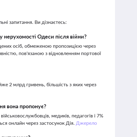
ьні запитання. Ви дізнаєтесь:
у нерухомості Одеси після війни?
щених осіб, обмеженою пропозицією через
ивністю, пов'язаною з відновленням портової
йже 2 млрд гривень, більшість з яких через
ня вона пропонує?
 військовослужбовців, медиків, педагогів і 7%
ся онлайн через застосунок Дія.
Джерело