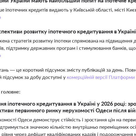
іони України мають найбільший попит на іпотечне к
е іпотечних кредитів видають у Київській області, місті Києв
о
спективи розвитку іпотечного кредитування в Україні
ена стратегія розвитку іпотеки спрямована на підвищення 
ів, підтримку державних програм і стимулювання банків, що
о
тань — це короткий підсумок змісту публікацій за день. По
 підсумок за добу доступні у
комерційній версії Платформи
 головне:
ня іпотечного кредитування в Україні у 2026 році: з
ктиви первинного ринку нерухомості Одеси після ві
омості Одеси демонструє стійкість і зростання цін на перви
ідтримується значною кількістю внутрішньо переміщених осі
рівня через дефіцит кваліфікованих кадрів і подорожчання 