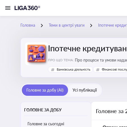
Головна
Теми в центрі уваги
Іпотечне креди
Іпотечне кредитува
Про процеси та умови наданн
ПРО ЩО ТЕМА:
Банківська діяльність
Фінансові посл
Головне за добу (AI)
Усі публікації
ГОЛОВНЕ ЗА ДОБУ
Головне за 
Головне за сьогодні
Опрацьова