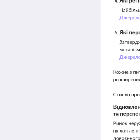
Які рег
Найбільш
Джерел
Які пер
Затвердж
механізм
Джерел
Кожне з пи
розширений
Стисло про
Відновлен
та перспе
Ринок нерух
на житло п
довоєнного 