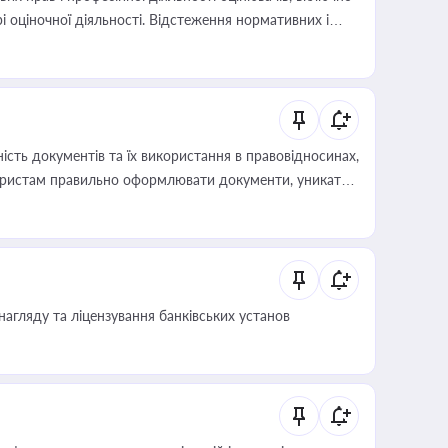
і оціночної діяльності. Відстеження нормативних і
иста або бухгалтера під час оподаткування,
 статусу суб'єктів оціночної діяльності
сть документів та їх використання в правовідносинах,
а юристам правильно оформлювати документи, уникати
влади та контрагентами
нагляду та ліцензування банківських установ