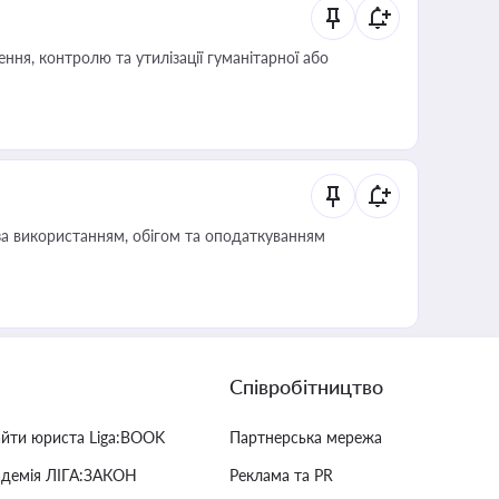
ня, контролю та утилізації гуманітарної або
за використанням, обігом та оподаткуванням
Співробітництво
айти юриста Liga:BOOK
Партнерська мережа
адемія ЛІГА:ЗАКОН
Реклама та PR