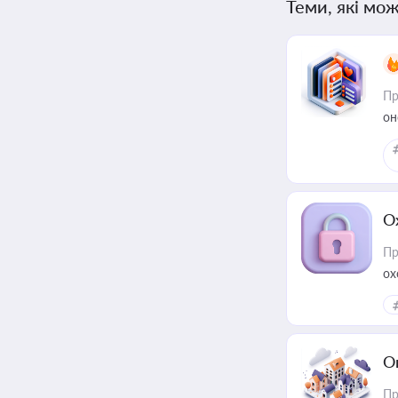
Теми, які мож
Пр
он
О
Пр
ох
О
Пр