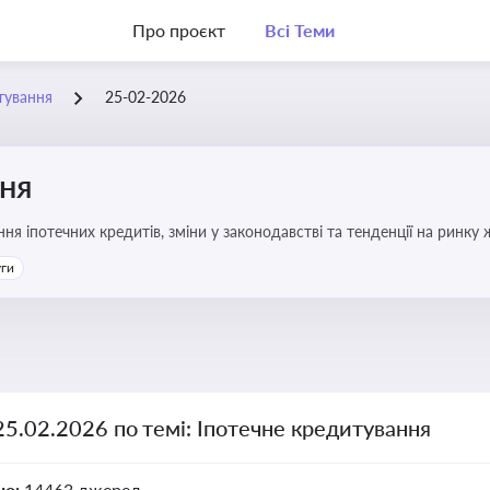
Про проєкт
Всі Теми
тування
25-02-2026
ння
я іпотечних кредитів, зміни у законодавстві та тенденції на ринку
уги
25.02.2026 по темі: Іпотечне кредитування
но:
14463 джерел