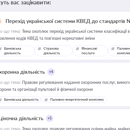
уть вас зацікавити:
Перехід української системи КВЕД до стандартів 
о що тема:
Тема охоплює перехід української системи класифікації в
овлення кодів КВЕД та пов'язані нормативні зміни
Банківська
Страхова
Фінансові
Паливн
діяльність
діяльність
послуги
компле
хоронна діяльність
+4
о що тема:
Правове регулювання надання охоронних послуг, вимоги д
орони та організації пультової й фізичної охорони
Банківська діяльність
Паливно-енергетичний комплекс
ціночна діяльність
+5
о що тема:
Тема охоплює правове регулювання оцінки майна, майнови