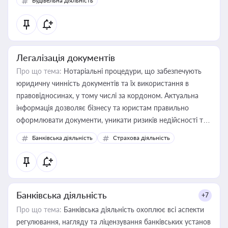
Будівельна діяльність
державного майна, корпоративних угод і перевірки
статусу суб'єктів оціночної діяльності
Легалізація документів
Про що тема:
Нотаріальні процедури, що забезпечують
юридичну чинність документів та їх використання в
правовідносинах, у тому числі за кордоном. Актуальна
інформація дозволяє бізнесу та юристам правильно
оформлювати документи, уникати ризиків недійсності та
забезпечувати їх належне прийняття органами влади та
Банківська діяльність
Страхова діяльність
контрагентами
Банківська діяльність
+7
Про що тема:
Банківська діяльність охоплює всі аспекти
регулювання, нагляду та ліцензування банківських установ