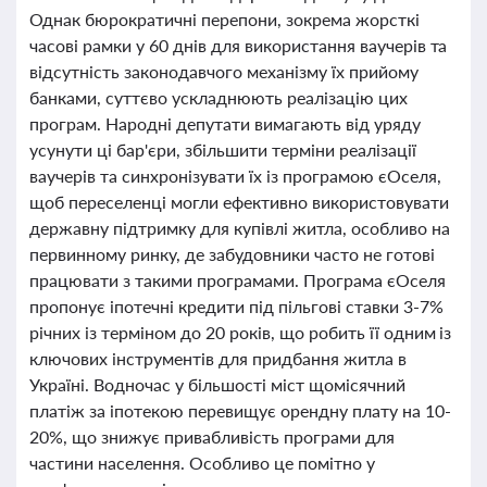
Однак бюрократичні перепони, зокрема жорсткі
часові рамки у 60 днів для використання ваучерів та
відсутність законодавчого механізму їх прийому
банками, суттєво ускладнюють реалізацію цих
програм. Народні депутати вимагають від уряду
усунути ці бар'єри, збільшити терміни реалізації
ваучерів та синхронізувати їх із програмою єОселя,
щоб переселенці могли ефективно використовувати
державну підтримку для купівлі житла, особливо на
первинному ринку, де забудовники часто не готові
працювати з такими програмами. Програма єОселя
пропонує іпотечні кредити під пільгові ставки 3-7%
річних із терміном до 20 років, що робить її одним із
ключових інструментів для придбання житла в
Україні. Водночас у більшості міст щомісячний
платіж за іпотекою перевищує орендну плату на 10-
20%, що знижує привабливість програми для
частини населення. Особливо це помітно у