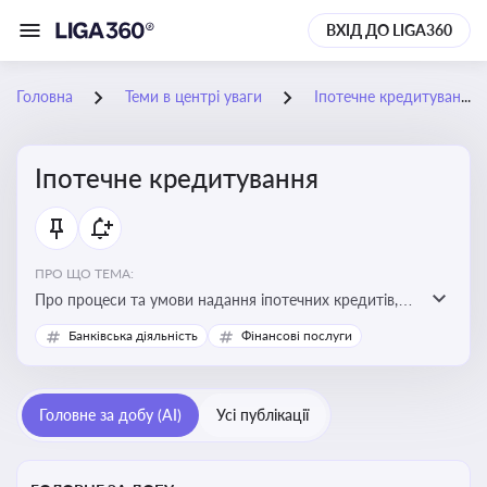
ВХІД ДО LIGA360
Головна
Теми в центрі уваги
Іпотечне кредитування
Іпотечне кредитування
ПРО ЩО ТЕМА:
Про процеси та умови надання іпотечних кредитів,
зміни у законодавстві та тенденції на ринку житла
Банківська діяльність
Фінансові послуги
Головне за добу (AI)
Усі публікації