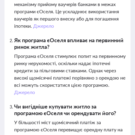
механізму прийому ваучерів банками в межах
програми єОселя. Це ускладнює використання
ваучерів як першого внеску або для погашення
іпотеки.
Джерело
Як програма єОселя впливає на первинний
ринок житла?
Програма єОселя стимулює попит на первинному
ринку нерухомості, оскільки надає іпотечні
кредити за пільговими ставками. Однак через
високі щомісячні платежі порівняно з орендою не
всі можуть скористатися цією програмою.
Джерело
Чи вигідніше купувати житло за
програмою єОселя чи орендувати його?
У більшості міст щомісячний платіж за
програмою єОселя перевищує орендну плату на