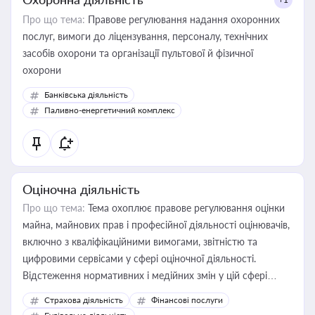
Про що тема:
Правове регулювання надання охоронних
послуг, вимоги до ліцензування, персоналу, технічних
засобів охорони та організації пультової й фізичної
охорони
Банківська діяльність
Паливно-енергетичний комплекс
Оціночна діяльність
Про що тема:
Тема охоплює правове регулювання оцінки
майна, майнових прав і професійної діяльності оцінювачів,
включно з кваліфікаційними вимогами, звітністю та
цифровими сервісами у сфері оціночної діяльності.
Відстеження нормативних і медійних змін у цій сфері
корисне для власника бізнесу, керівника, юриста або
Страхова діяльність
Фінансові послуги
бухгалтера під час оподаткування, приватизації, оренди