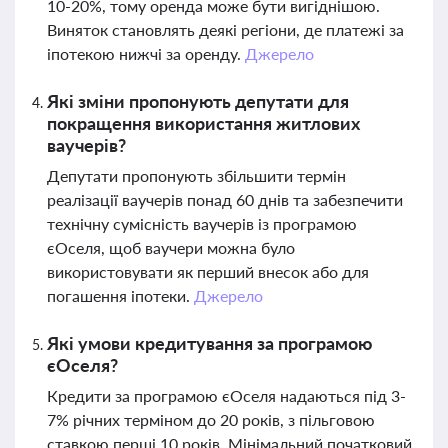
10-20%, тому оренда може бути вигіднішою.
Виняток становлять деякі регіони, де платежі за
іпотекою нижчі за оренду.
Джерело
Які зміни пропонують депутати для
покращення використання житлових
ваучерів?
Депутати пропонують збільшити термін
реалізації ваучерів понад 60 днів та забезпечити
технічну сумісність ваучерів із програмою
єОселя, щоб ваучери можна було
використовувати як перший внесок або для
погашення іпотеки.
Джерело
Які умови кредитування за програмою
єОселя?
Кредити за програмою єОселя надаються під 3-
7% річних терміном до 20 років, з пільговою
ставкою перші 10 років. Мінімальний початковий