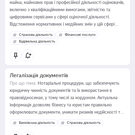
майна, майнових прав і професійної діяльності оцінювачів,
включно з кваліфікаційними вимогами, звітністю та
цифровими сервісами у сфері оціночної діяльності.
Відстеження нормативних і медійних змін у цій сфері
корисне для власника бізнесу, керівника, юриста або
Страхова діяльність
Фінансові послуги
бухгалтера під час оподаткування, приватизації, оренди
Будівельна діяльність
державного майна, корпоративних угод і перевірки
статусу суб'єктів оціночної діяльності
Легалізація документів
Про що тема:
Нотаріальні процедури, що забезпечують
юридичну чинність документів та їх використання в
правовідносинах, у тому числі за кордоном. Актуальна
інформація дозволяє бізнесу та юристам правильно
оформлювати документи, уникати ризиків недійсності та
забезпечувати їх належне прийняття органами влади та
Банківська діяльність
Страхова діяльність
контрагентами