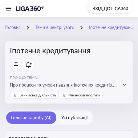
ВХІД ДО LIGA360
Головна
Теми в центрі уваги
Іпотечне кредитування
Іпотечне кредитування
ПРО ЩО ТЕМА:
Про процеси та умови надання іпотечних кредитів,
зміни у законодавстві та тенденції на ринку житла
Банківська діяльність
Фінансові послуги
Головне за добу (AI)
Усі публікації