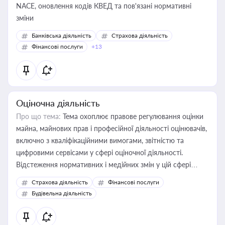
NACE, оновлення кодів КВЕД та пов'язані нормативні
зміни
Банківська діяльність
Страхова діяльність
Фінансові послуги
+13
Оціночна діяльність
Про що тема:
Тема охоплює правове регулювання оцінки
майна, майнових прав і професійної діяльності оцінювачів,
включно з кваліфікаційними вимогами, звітністю та
цифровими сервісами у сфері оціночної діяльності.
Відстеження нормативних і медійних змін у цій сфері
корисне для власника бізнесу, керівника, юриста або
Страхова діяльність
Фінансові послуги
бухгалтера під час оподаткування, приватизації, оренди
Будівельна діяльність
державного майна, корпоративних угод і перевірки
статусу суб'єктів оціночної діяльності