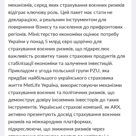
механізмів, серед яких страхування воєнних ризиків
відіграє ключову роль. Цей пакет має стати не
декларацією, а реальним інструментом для
повернення бізнесу та населення до прифронтових
регіонів. Міністерство економіки оцінює потребу
України у понад 5 млрд євро щорічно для
страхування воєнних ризиків, що підкреслює
важливість розвитку таких страхових продуктів для
стабілізації економіки та залучення інвестицій.
Прикладом є угода польської групи PZU, яка
придбає найбільшого українського страховика
життя MetLife Україна, використовуючи механізми
страхування воєнних та політичних ризиків, що
демонструє довіру іноземних інвесторів до таких
інструментів. Українські страхові компанії, як ARX,
активно презентують досвід страхування воєнних
ризиків на міжнародних платформах,
підкреслюючи, що зниження ризиків через
страхування відкриває доступ до капіталу і є