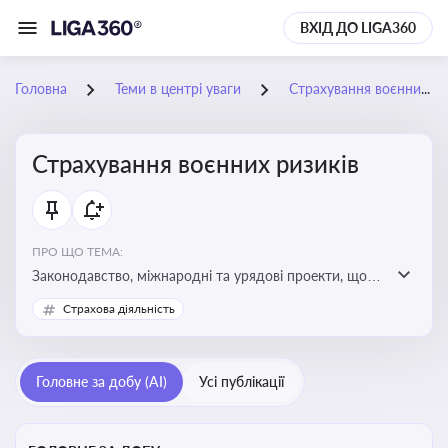
ВХІД ДО LIGA360
Головна
Теми в центрі уваги
Страхування воєнних ризиків
Страхування воєнних ризиків
ПРО ЩО ТЕМА:
Законодавство, міжнародні та урядові проекти, що
визначають та знижують воєнні ризики для власників
Страхова діяльність
майна, боржників та кредиторів
Головне за добу (AI)
Усі публікації