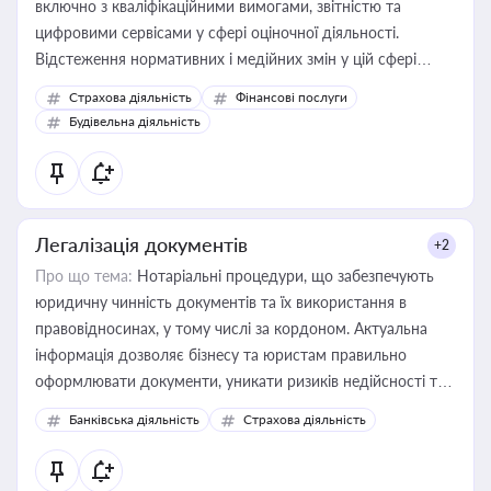
включно з кваліфікаційними вимогами, звітністю та
цифровими сервісами у сфері оціночної діяльності.
Відстеження нормативних і медійних змін у цій сфері
корисне для власника бізнесу, керівника, юриста або
Страхова діяльність
Фінансові послуги
бухгалтера під час оподаткування, приватизації, оренди
Будівельна діяльність
державного майна, корпоративних угод і перевірки
статусу суб'єктів оціночної діяльності
Легалізація документів
+2
Про що тема:
Нотаріальні процедури, що забезпечують
юридичну чинність документів та їх використання в
правовідносинах, у тому числі за кордоном. Актуальна
інформація дозволяє бізнесу та юристам правильно
оформлювати документи, уникати ризиків недійсності та
забезпечувати їх належне прийняття органами влади та
Банківська діяльність
Страхова діяльність
контрагентами