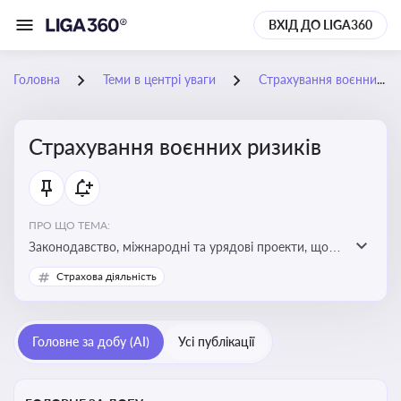
ВХІД ДО LIGA360
Головна
Теми в центрі уваги
Страхування воєнних ризиків
Страхування воєнних ризиків
ПРО ЩО ТЕМА:
Законодавство, міжнародні та урядові проекти, що
визначають та знижують воєнні ризики для власників
Страхова діяльність
майна, боржників та кредиторів
Головне за добу (AI)
Усі публікації