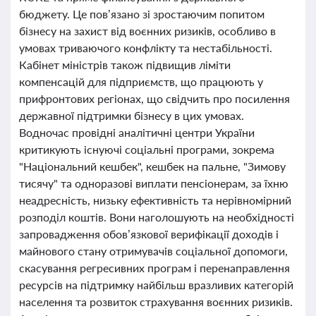
бюджету. Це пов’язано зі зростаючим попитом
бізнесу на захист від воєнних ризиків, особливо в
умовах триваючого конфлікту та нестабільності.
Кабінет міністрів також підвищив ліміти
компенсацій для підприємств, що працюють у
прифронтових регіонах, що свідчить про посилення
державної підтримки бізнесу в цих умовах.
Водночас провідні аналітичні центри України
критикують існуючі соціальні програми, зокрема
"Національний кешбек", кешбек на пальне, "Зимову
тисячу" та одноразові виплати пенсіонерам, за їхню
неадресність, низьку ефективність та нерівномірний
розподіл коштів. Вони наголошують на необхідності
запровадження обов’язкової верифікації доходів і
майнового стану отримувачів соціальної допомоги,
скасування регресивних програм і перенаправлення
ресурсів на підтримку найбільш вразливих категорій
населення та розвиток страхування воєнних ризиків.