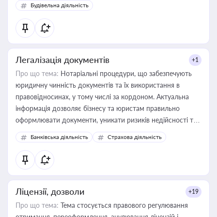
бухгалтера під час оподаткування, приватизації, оренди
Будівельна діяльність
державного майна, корпоративних угод і перевірки
статусу суб'єктів оціночної діяльності
Легалізація документів
+1
Про що тема:
Нотаріальні процедури, що забезпечують
юридичну чинність документів та їх використання в
правовідносинах, у тому числі за кордоном. Актуальна
інформація дозволяє бізнесу та юристам правильно
оформлювати документи, уникати ризиків недійсності та
забезпечувати їх належне прийняття органами влади та
Банківська діяльність
Страхова діяльність
контрагентами
Ліцензії, дозволи
+19
Про що тема:
Тема стосується правового регулювання
отримання, переоформлення, анулювання ліцензій і