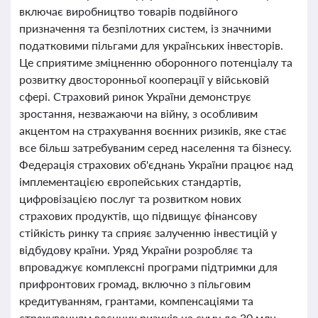
включає виробництво товарів подвійного
призначення та безпілотних систем, із значними
податковими пільгами для українських інвесторів.
Це сприятиме зміцненню оборонного потенціалу та
розвитку двосторонньої кооперації у військовій
сфері. Страховий ринок України демонструє
зростання, незважаючи на війну, з особливим
акцентом на страхування воєнних ризиків, яке стає
все більш затребуваним серед населення та бізнесу.
Федерація страхових об'єднань України працює над
імплементацією європейських стандартів,
цифровізацією послуг та розвитком нових
страхових продуктів, що підвищує фінансову
стійкість ринку та сприяє залученню інвестицій у
відбудову країни. Уряд України розробляє та
впроваджує комплексні програми підтримки для
прифронтових громад, включно з пільговим
кредитуванням, грантами, компенсаціями та
страхуванням воєнних ризиків на суму до 30 млн