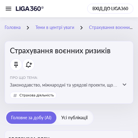
ВХІД ДО LIGA360
Головна
Теми в центрі уваги
Страхування воєнних ризиків
Страхування воєнних ризиків
ПРО ЩО ТЕМА:
Законодавство, міжнародні та урядові проекти, що
визначають та знижують воєнні ризики для власників
Страхова діяльність
майна, боржників та кредиторів
Головне за добу (AI)
Усі публікації