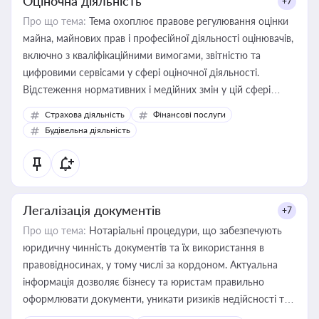
Оціночна діяльність
+7
Про що тема:
Тема охоплює правове регулювання оцінки
майна, майнових прав і професійної діяльності оцінювачів,
включно з кваліфікаційними вимогами, звітністю та
цифровими сервісами у сфері оціночної діяльності.
Відстеження нормативних і медійних змін у цій сфері
корисне для власника бізнесу, керівника, юриста або
Страхова діяльність
Фінансові послуги
бухгалтера під час оподаткування, приватизації, оренди
Будівельна діяльність
державного майна, корпоративних угод і перевірки
статусу суб'єктів оціночної діяльності
Легалізація документів
+7
Про що тема:
Нотаріальні процедури, що забезпечують
юридичну чинність документів та їх використання в
правовідносинах, у тому числі за кордоном. Актуальна
інформація дозволяє бізнесу та юристам правильно
оформлювати документи, уникати ризиків недійсності та
забезпечувати їх належне прийняття органами влади та