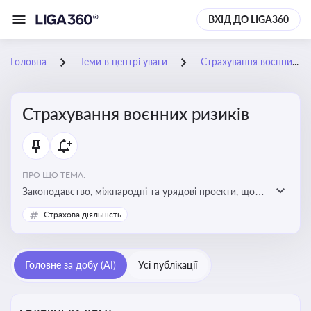
ВХІД ДО LIGA360
Головна
Теми в центрі уваги
Страхування воєнних ризиків
Страхування воєнних ризиків
ПРО ЩО ТЕМА:
Законодавство, міжнародні та урядові проекти, що
визначають та знижують воєнні ризики для власників
Страхова діяльність
майна, боржників та кредиторів
Головне за добу (AI)
Усі публікації