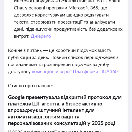
Microsoft вбудувала безоплатний чат-бот Copilot
Chat у основні програми Microsoft 365, що
дозволяє користувачам швидко редагувати
тексти, створювати презентації та аналізувати
дані, підвищуючи продуктивність без додаткових
витрат.
Джерело
Кожне з питань — це короткий підсумок змісту
публікацій за день. Повний список першоджерел з
посиланнями та розширений підсумок за добу
доступні у
комерційній версії Платформи LIGA360.
Стисло про головне:
Google презентувала відкритий протокол для
платежів ШІ-агентів, а бізнес активно
впроваджує штучний інтелект для
автоматизації, оптимізації та
персоналізованих консультацій у 2025 році
У 2025 році технології штучного інтелекту