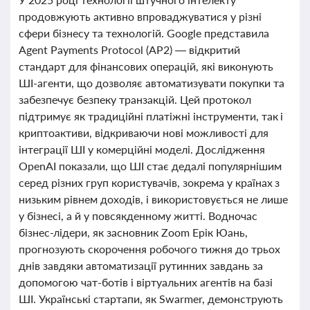
продовжують активно впроваджуватися у різні
сфери бізнесу та технологій. Google представила
Agent Payments Protocol (AP2) — відкритий
стандарт для фінансових операцій, які виконують
ШІ-агенти, що дозволяє автоматизувати покупки та
забезпечує безпеку транзакцій. Цей протокол
підтримує як традиційні платіжні інструменти, так і
криптоактиви, відкриваючи нові можливості для
інтеграції ШІ у комерційні моделі. Дослідження
OpenAI показали, що ШІ стає дедалі популярнішим
серед різних груп користувачів, зокрема у країнах з
низьким рівнем доходів, і використовується не лише
у бізнесі, а й у повсякденному житті. Водночас
бізнес-лідери, як засновник Zoom Ерік Юань,
прогнозують скорочення робочого тижня до трьох
днів завдяки автоматизації рутинних завдань за
допомогою чат-ботів і віртуальних агентів на базі
ШІ. Українські стартапи, як Swarmer, демонструють