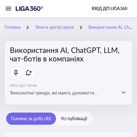
ВХІД ДО LIGA360
Головна
Теми в центрі уваги
Використання AI, ChatGPT, LLM, чат-ботів в компаніях
Використання AI, ChatGPT, LLM,
чат-ботів в компаніях
ПРО ЩО ТЕМА:
Технологічні тренди, які мають допомогти
адаптуватися до змін і використовувати нові
можливості для розвитку бізнесут, значно підвищити
ефективність і знизити витрати компаній
Головне за добу (AI)
Усі публікації