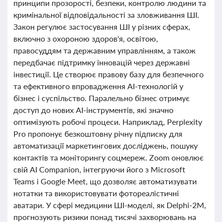
принципи прозорості, безпеки, контролю людини та
кримінальної відповідальності за зловживання ШІ.
Закон регулює застосування ШІ у різних сферах,
включно з охороною здоров'я, освітою,
правосуддям та державним управлінням, а також
передбачає підтримку інновацій через державні
інвестиції. Це створює правову базу для безпечного
та ефективного впровадження AI-технологій у
бізнес і суспільство. Паралельно бізнес отримує
доступ до нових AI-інструментів, які значно
оптимізують робочі процеси. Наприклад, Perplexity
Pro пропонує безкоштовну річну підписку для
автоматизації маркетингових досліджень, пошуку
контактів та моніторингу соцмереж. Zoom оновлює
свій AI Companion, інтегруючи його з Microsoft
Teams і Google Meet, що дозволяє автоматизувати
нотатки та використовувати фотореалістичні
аватари. У сфері медицини ШІ-моделі, як Delphi-2M,
прогнозують ризики понад тисячі захворювань на