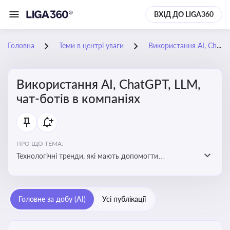
ВХІД ДО LIGA360
Головна
Теми в центрі уваги
Використання AI, ChatGPT, LLM, чат-ботів в компаніях
Використання AI, ChatGPT, LLM,
чат-ботів в компаніях
ПРО ЩО ТЕМА:
Технологічні тренди, які мають допомогти
адаптуватися до змін і використовувати нові
можливості для розвитку бізнесут, значно підвищити
ефективність і знизити витрати компаній
Головне за добу (AI)
Усі публікації