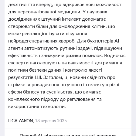
десятиліття вперед, що відкриває нові можливості
для персоналізованої медицини. У наукових
дослідженнях штучний інтелект допомагає
створювати білки для омолодження клітин, що
може революціонізувати лікування
нейродегенеративних хвороб. Для бухгалтерів AI-
агенти автоматизують рутинні задачі, підвищуючи
ефективність і знижуючи ризики помилок. Водночас
експерти наголошують на важливості дотримання
політики безпеки даних і контролю якості
результатів ШІ. Загалом, ці новини свідчать про
стрімке впровадження штучного інтелекту в різні
сфери бізнесу та суспільства, що вимагає
комплексного підходу до регулювання та
використання технологій.
LIGA ZAKON,
18 вересня 2025
Повний AI-підсумок дня та статті-джерела