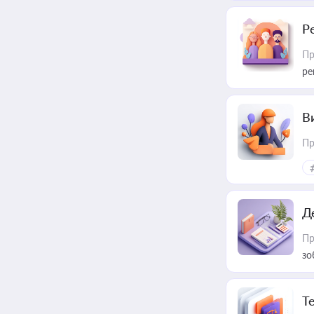
Р
Пр
ре
В
Пр
Д
Пр
зо
T