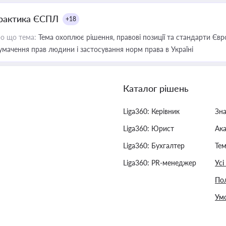
рактика ЄСПЛ
+18
о що тема:
Тема охоплює рішення, правові позиції та стандарти Євр
умачення прав людини і застосування норм права в Україні
Каталог рішень
Liga360: Керівник
Зн
Liga360: Юрист
Ак
Liga360: Бухгалтер
Тем
Liga360: PR-менеджер
Усі
Пол
Умо