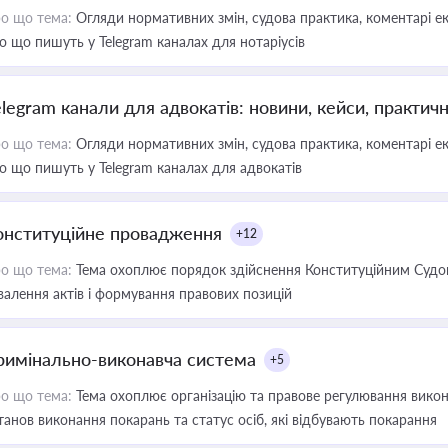
о що тема:
Огляди нормативних змін, судова практика, коментарі екс
о що пишуть у Telegram каналах для нотаріусів
elegram канали для адвокатів: новини, кейси, практич
о що тема:
Огляди нормативних змін, судова практика, коментарі екс
о що пишуть у Telegram каналах для адвокатів
онституційне провадження
+12
о що тема:
Тема охоплює порядок здійснення Конституційним Судом
валення актів і формування правових позицій
римінально-виконавча система
+5
о що тема:
Тема охоплює організацію та правове регулювання викона
танов виконання покарань та статус осіб, які відбувають покарання