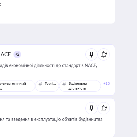
к
NACE
+2
идів економічної діяльності до стандартів NACE,
о-енергетичний
Торгівля
Будівельна
+10
кс
діяльність
я та введення в експлуатацію об’єктів будівництва