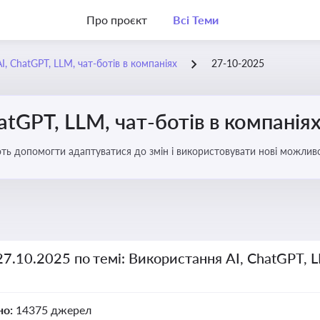
Про проєкт
Всі Теми
, ChatGPT, LLM, чат-ботів в компаніях
27-10-2025
atGPT, LLM, чат-ботів в компанія
ають допомогти адаптуватися до змін і використовувати нові можливо
рати компаній
27.10.2025 по темі: Використання AI, ChatGPT, L
но:
14375 джерел