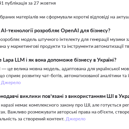
41 публікація за 27 жовтня
ібраних матеріалів ми сформували короткі відповіді на актуал
і AI-технології розробляє OpenAI для бізнесу?
озробляє модель штучного інтелекту для генерації музики з
ана у маркетингові продукти та інструменти автоматизації т
 Lapa LLM і як вона допоможе бізнесу в Україні?
 — це велика мовна модель, адаптована для української мов
 що сприяє розвитку чат-ботів, автоматизованої аналітики та 
.
Джерело
онодавчі виклики пов’язані з використанням ШІ в Укра
і наразі немає комплексного закону про ШІ, але готується р
ах. Важливо розмежувати авторські права на об'єкти, створ
альність за створений контент.
Джерело