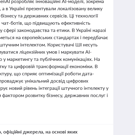
enAI розробляє інноваційні AI-моделі, зокрема
а в Україні презентували локалізовану велику
ізнесу та державних сервісів. Ці технології
я чат-ботів, що підвищують ефективність
фері законодавства та етики. В Україні наразі
меться на європейських стандартах і передбачає
 штучним інтелектом. Користувачі ШІ несуть
уватися ліцензійних умов і маркувати AI-
 у маркетингу та публічних комунікаціях. На
тку та цифровій трансформації економіки. В
ктуру, що сприяє оптимізації роботи дата-
впроваджує унікальний досвід цифрових
рує новий рівень інтеграції штучного інтелекту у
м фактором розвитку бізнесу, державних послуг і
о, офіційні джерела, на основі яких