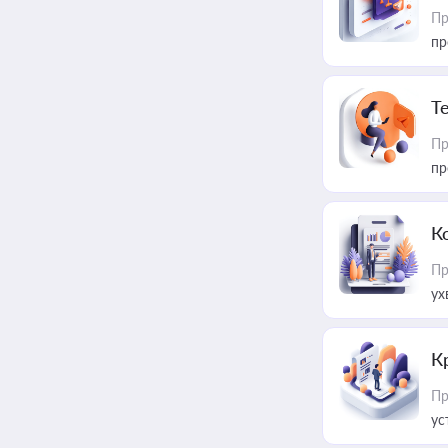
Пр
пр
T
Пр
пр
К
Пр
ух
К
Пр
ус