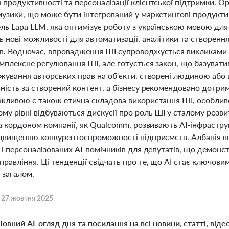
продуктивності та персоналізації клієнтської підтримки. Op
узики, що може бути інтегрований у маркетингові продукти, 
ь Lapa LLM, яка оптимізує роботу з українською мовою для б
 нові можливості для автоматизації, аналітики та створенн
в. Водночас, впровадження ШІ супроводжується викликами у с
омплексне регулювання ШІ, але готується закон, що базувати
ежування авторських прав на об'єкти, створені людиною або
ність за створений контент, а бізнесу рекомендовано дотрим
ажливою є також етична складова використання ШІ, особливо
у рівні відбуваються дискусії про роль ШІ у сталому розви
за кордоном компанії, як Qualcomm, розвивають AI-інфрастру
підвищенню конкурентоспроможності підприємств. Албанія 
 і персоналізованих AI-помічників для депутатів, що демонст
равління. Ці тенденції свідчать про те, що AI стає ключови
 загалом.
,
27 жовтня 2025
Повний AI-огляд дня та посилання на всі новини, статті, віде