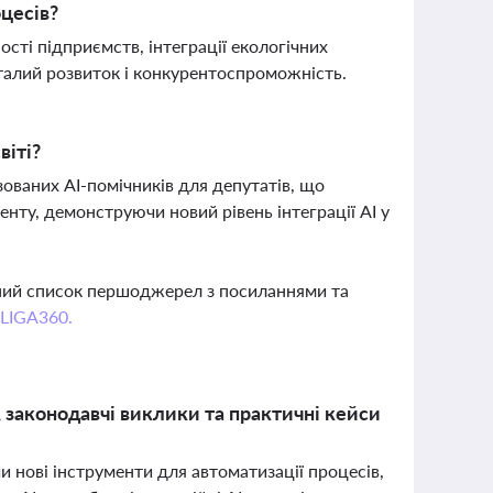
оцесів?
ті підприємств, інтеграції екологічних
сталий розвиток і конкурентоспроможність.
віті?
ованих AI-помічників для депутатів, що
нту, демонструючи новий рівень інтеграції AI у
вний список першоджерел з посиланнями та
 LIGA360.
, законодавчі виклики та практичні кейси
нові інструменти для автоматизації процесів,