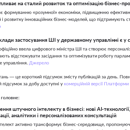
пливає на сталий розвиток та оптимізацію бізнес-пр
є формуванню «розумної» економіки, підвищенню ефективнос
й і розвитку інноваційних бізнес-моделей, що підтримують 
о
клади застосування ШІ у державному управлінні є у с
офіційно ввела цифрового міністра ШІ та створює персоналіз
ють відстежувати засідання та оптимізувати роботу парламе
е управління.
Джерело
тань — це короткий підсумок змісту публікацій за день. По
 підсумок за добу доступні у
комерційній версії Платформи
 головне:
ння штучного інтелекту в бізнесі: нові AI-технології
ації, аналітики і персоналізованих консультацій
телект активно трансформує бізнес-середовище, пропонуючи 