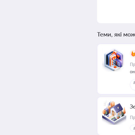
Теми, які мож
Пр
он
З
Пр