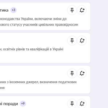
итика
+3
конодавства України, включаючи зміни до
ового статусу учасників цивільних правовідносин
світніх рівнів та кваліфікацій в Україні
аних з іноземних джерел, визначення податкових
ння
ні поради
+9