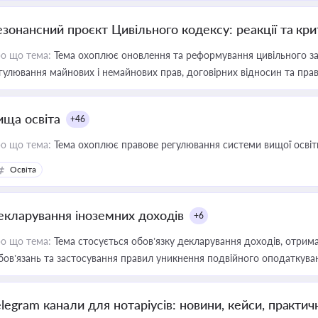
езонансний проєкт Цивільного кодексу: реакції та кр
о що тема:
Тема охоплює оновлення та реформування цивільного за
гулювання майнових і немайнових прав, договірних відносин та прав
ища освіта
+46
о що тема:
Тема охоплює правове регулювання системи вищої освіти, о
Освіта
екларування іноземних доходів
+6
о що тема:
Тема стосується обов’язку декларування доходів, отрим
бов’язань та застосування правил уникнення подвійного оподаткува
elegram канали для нотаріусів: новини, кейси, практич