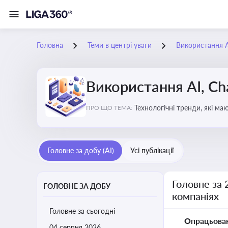
Головна
Теми в центрі уваги
Використання AI
Використання AI, Ch
Технологічні тренди, які м
ПРО ЩО ТЕМА:
ефективність і знизити вит
Головне за добу (AI)
Усі публікації
Головне за 
ГОЛОВНЕ ЗА ДОБУ
компаніях
Головне за сьогодні
Опрацьова
04 серпня 2026