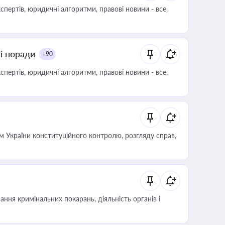
пертів, юридичні алгоритми, правові новини - все,
ні поради
+90
пертів, юридичні алгоритми, правові новини - все,
 України конституційного контролю, розгляду справ,
ння кримінальних покарань, діяльність органів і