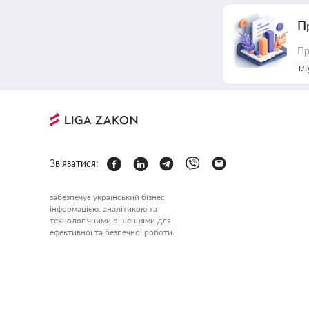
П
Пр
тл
Зв'язатися:
забезпечує український бізнес
інформацією, аналітикою та
технологічними рішеннями для
ефективної та безпечної роботи.