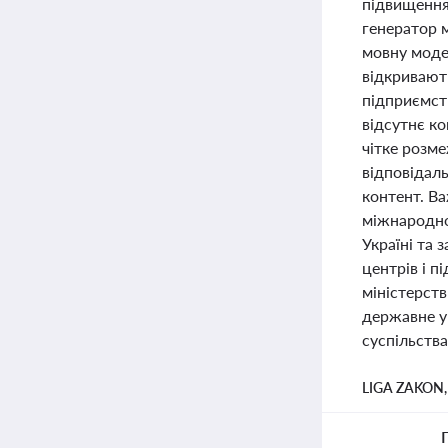
підвищення 
генератор м
мовну модел
відкривають
підприємст
відсутнє к
чітке розм
відповідаль
контент. В
міжнародном
Україні та 
центрів і 
міністерств
державне уп
суспільства
LIGA ZAKON