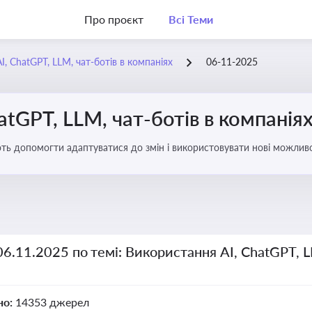
Про проєкт
Всі Теми
, ChatGPT, LLM, чат-ботів в компаніях
06-11-2025
atGPT, LLM, чат-ботів в компанія
ають допомогти адаптуватися до змін і використовувати нові можливо
рати компаній
06.11.2025 по темі: Використання AI, ChatGPT, L
но:
14353 джерел