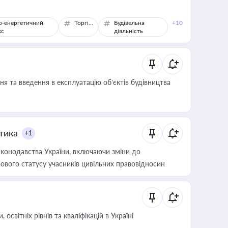
о-енергетичний
Торгівля
Будівельна
+10
кс
діяльність
я та введення в експлуатацію об’єктів будівництва
итика
+1
конодавства України, включаючи зміни до
ового статусу учасників цивільних правовідносин
світніх рівнів та кваліфікацій в Україні