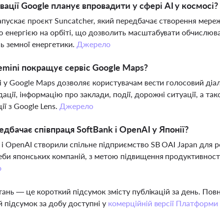
овації Google планує впровадити у сфері AI у космосі?
апускає проєкт Suncatcher, який передбачає створення мере
 енергією на орбіті, що дозволить масштабувати обчислюв
 земної енергетики.
Джерело
emini покращує сервіс Google Maps?
i у Google Maps дозволяє користувачам вести голосовий діал
ації, інформацію про заклади, події, дорожні ситуації, а т
ції з Google Lens.
Джерело
дбачає співпраця SoftBank і OpenAI у Японії?
 і OpenAI створили спільне підприємство SB OAI Japan для 
еби японських компаній, з метою підвищення продуктивності
о
тань — це короткий підсумок змісту публікацій за день. По
 підсумок за добу доступні у
комерційній версії Платформи