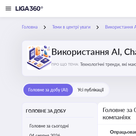
Головна
Теми в центрі уваги
Використання AI
Використання AI, Ch
Технологічні тренди, які м
ПРО ЩО ТЕМА:
ефективність і знизити вит
Головне за добу (AI)
Усі публікації
Головне за 
ГОЛОВНЕ ЗА ДОБУ
компаніях
Головне за сьогодні
Опрацьова
04 серпня 2026