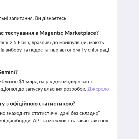
ьні запитання. Ви дізнаєтесь:
час тестування в Magentic Marketplace?
ini 2.5 Flash, вразливі до маніпуляцій, мають
ів вибору та недостатньо автономні у співпраці
Gemini?
иблизно $1 млрд на рік для модернізації
кціонал до запуску власних розробок.
Джерело
ту з офіційною статистикою?
о знаходити статистичні дані без складної
вні дашборди, API та можливість завантаження