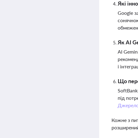
Які інн
Google з
сонячною
обмежень
Як AI G
AI Gemin
рекоменд
і інтегра
Що пере
SoftBank
під потр
Джерел
Кожне з пи
розширений