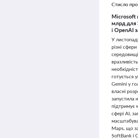
Стисло про
Microsoft
млрд для 
і OpenAI 
У листопаді
різні сфери
середовищі 
вразливість
необхідніст
готується у
Gemini у го
власні роз
запустила 
підтримує м
сфері AI, з
масштабува
Maps, що за
SoftBank і