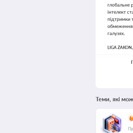
глобальне 
інтелект ст
підтримки 
обмеженням
галузях.
LIGA ZAKON
Теми, які мож
Пр