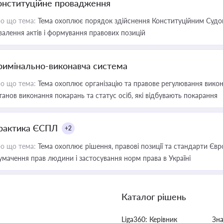
онституційне провадження
о що тема:
Тема охоплює порядок здійснення Конституційним Судом
валення актів і формування правових позицій
римінально-виконавча система
о що тема:
Тема охоплює організацію та правове регулювання викона
танов виконання покарань та статус осіб, які відбувають покарання
рактика ЄСПЛ
+2
о що тема:
Тема охоплює рішення, правові позиції та стандарти Євр
умачення прав людини і застосування норм права в Україні
Каталог рішень
Liga360: Керівник
Зн