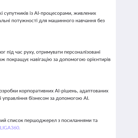
жі супутників із AI-процесорами, живлених
альні потужності для машинного навчання без
ог під час руху, отримувати персоналізовані
акож покращує навігацію за допомогою орієнтирів
розробки корпоративних AI-рішень, адаптованих
 управління бізнесом за допомогою AI.
вний список першоджерел з посиланнями та
 LIGA360.