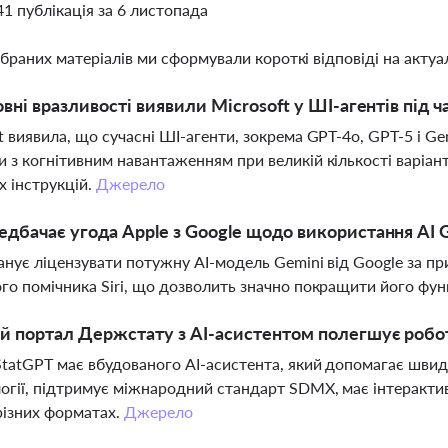
41 публікація за 6 листопада
ібраних матеріалів ми сформували короткі відповіді на актуал
овні вразливості виявили Microsoft у ШІ-агентів під 
t виявила, що сучасні ШІ-агенти, зокрема GPT-4o, GPT-5 і Gem
 з когнітивним навантаженням при великій кількості варіант
их інструкцій.
Джерело
дбачає угода Apple з Google щодо використання AI 
анує ліцензувати потужну AI-модель Gemini від Google за пр
го помічника Siri, що дозволить значно покращити його фун
й портал Держстату з AI-асистентом полегшує робо
tatGPT має вбудованого AI-асистента, який допомагає швидк
огії, підтримує міжнародний стандарт SDMX, має інтеракти
різних форматах.
Джерело