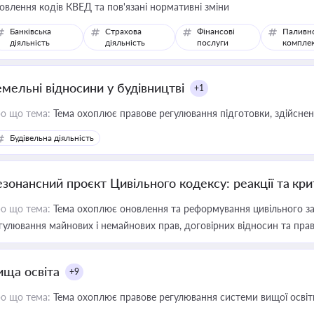
овлення кодів КВЕД та пов'язані нормативні зміни
Банківська
Страхова
Фінансові
Паливн
діяльність
діяльність
послуги
компле
емельні відносини у будівництві
+1
о що тема:
Тема охоплює правове регулювання підготовки, здійсненн
Будівельна діяльність
езонансний проєкт Цивільного кодексу: реакції та кр
о що тема:
Тема охоплює оновлення та реформування цивільного за
гулювання майнових і немайнових прав, договірних відносин та прав
ища освіта
+9
о що тема:
Тема охоплює правове регулювання системи вищої освіти, о