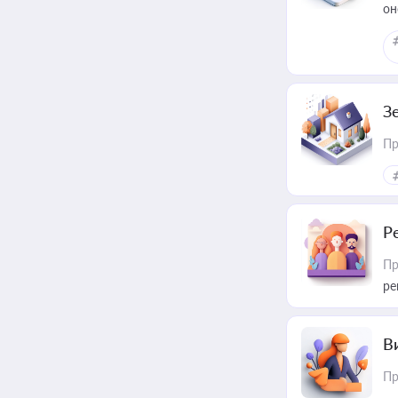
он
З
Пр
Р
Пр
ре
В
Пр