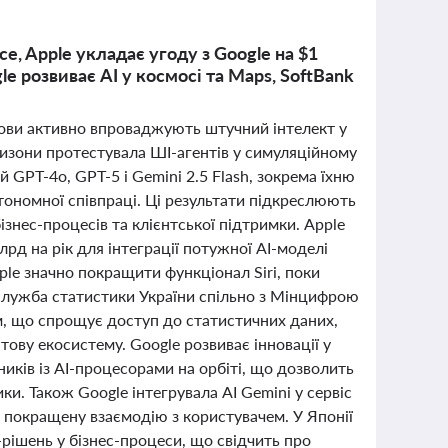
e, Apple укладає угоду з Google на $1
le розвиває AI у космосі та Maps, SoftBank
анови активно впроваджують штучний інтелект у
Аризони протестувала ШІ-агентів у симуляційному
 GPT-4o, GPT-5 і Gemini 2.5 Flash, зокрема їхню
тономної співпраці. Ці результати підкреслюють
знес-процесів та клієнтської підтримки. Apple
рд на рік для інтеграції потужної AI-моделі
ple значно покращити функціонал Siri, поки
 служба статистики України спільно з Мінцифрою
м, що спрощує доступ до статистичних даних,
тову екосистему. Google розвиває інновації у
иків із AI-процесорами на орбіті, що дозволить
. Також Google інтегрувала AI Gemini у сервіс
а покращену взаємодію з користувачем. У Японії
рішень у бізнес-процеси, що свідчить про