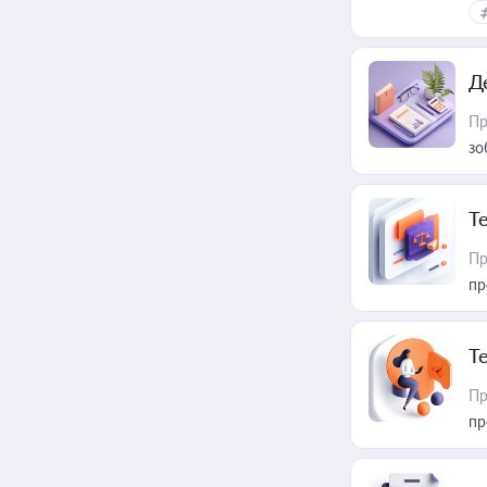
Д
Пр
зо
T
Пр
пр
T
Пр
пр