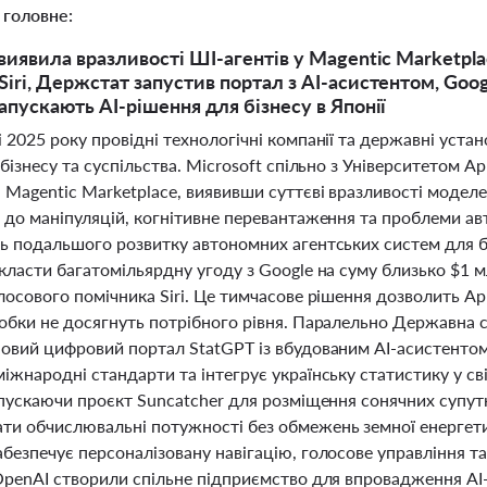
 головне:
 виявила вразливості ШІ-агентів у Magentic Marketplac
Siri, Держстат запустив портал з AI-асистентом, Goog
запускають AI-рішення для бізнесу в Японії
 2025 року провідні технологічні компанії та державні уст
 бізнесу та суспільства. Microsoft спільно з Університетом 
Magentic Marketplace, виявивши суттєві вразливості моделей
 до маніпуляцій, когнітивне перевантаження та проблеми ав
ь подальшого розвитку автономних агентських систем для бі
класти багатомільярдну угоду з Google на суму близько $1 мл
лосового помічника Siri. Це тимчасове рішення дозволить Ap
робки не досягнуть потрібного рівня. Паралельно Державна
новий цифровий портал StatGPT із вбудованим AI-асистенто
іжнародні стандарти та інтегрує українську статистику у сві
апускаючи проєкт Suncatcher для розміщення сонячних супутн
ти обчислювальні потужності без обмежень земної енергетики
безпечує персоналізовану навігацію, голосове управління т
 OpenAI створили спільне підприємство для впровадження AI-