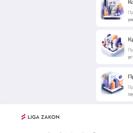
К
Пр
ух
К
Пр
ус
П
Пр
тл